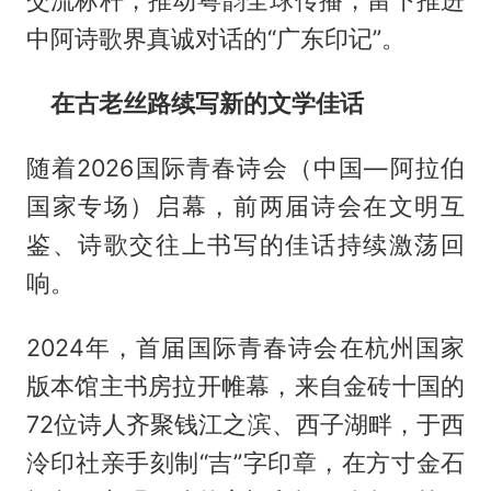
交流标杆，推动粤韵全球传播，留下推进
中阿诗歌界真诚对话的“广东印记”。
在古老丝路续写新的文学佳话
随着2026国际青春诗会（中国—阿拉伯
国家专场）启幕，前两届诗会在文明互
鉴、诗歌交往上书写的佳话持续激荡回
响。
2024年，首届国际青春诗会在杭州国家
版本馆主书房拉开帷幕，来自金砖十国的
72位诗人齐聚钱江之滨、西子湖畔，于西
泠印社亲手刻制“吉”字印章，在方寸金石