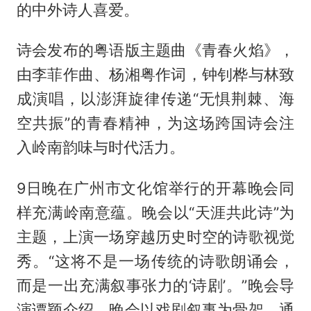
的中外诗人喜爱。
诗会发布的粤语版主题曲《青春火焰》，
由李菲作曲、杨湘粤作词，钟钊桦与林致
成演唱，以澎湃旋律传递“无惧荆棘、海
空共振”的青春精神，为这场跨国诗会注
入岭南韵味与时代活力。
9日晚在广州市文化馆举行的开幕晚会同
样充满岭南意蕴。晚会以“天涯共此诗”为
主题，上演一场穿越历史时空的诗歌视觉
秀。“这将不是一场传统的诗歌朗诵会，
而是一出充满叙事张力的‘诗剧’。”晚会导
演谭颖介绍，晚会以戏剧叙事为骨架，通