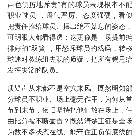
声色俱厉地斥责“有的球员表现根本不配
职业球员”，语气严厉、态度强硬，看似
把责任推给球员、摆出绝不姑息的姿态，
可明眼人都看得透：这更像是一场提前编
排好的“双簧”，用怒斥球员的戏码，转移
球迷对教练组失职的质疑，把所有锅甩给
发挥失常的队员。
质疑声从来都不是空穴来风。既然明知部
分球员不职业、场上毫无作用，为何从首
节到末节，依旧坚持把他们放在场上，任
由比分被不断蚕食？既然清楚王征是全场
为数不多状态在线、能守住正负值底线的