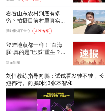
看看山东农村到底有多
穷？拍摄目前村里真实现
状，颠覆大家的认知
孤独熏烟了全心
APP专享
登陆地点都一样！“白海
豚”真的是“巴威”重生？专
家提醒：此次对华东华北
封面新闻
的影响更大
刘恒教练指导向鹏：试试看发转不转，长
短都行。向鹏0比3张本智和