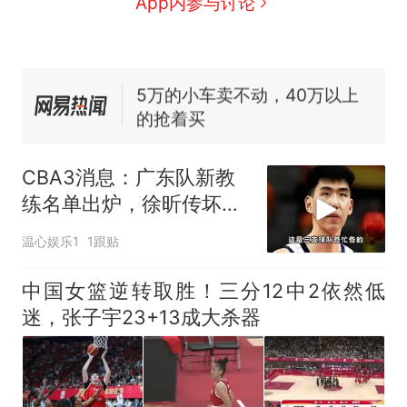
App内参与讨论
母瘫痪 轰-6J实力有多强？
空调24小时开着反而更省电？
电力部门回应
5万的小车卖不动，40万以上
的抢着买
十多万人报名的考试，成绩
热
全部作废，公平么？
CBA3消息：广东队新教
练名单出炉，徐昕传坏消
息，山东签约亏大了
温心娱乐1
1跟贴
中国女篮逆转取胜！三分12中2依然低
迷，张子宇23+13成大杀器