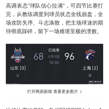
高调表态“球队信心拉满”，可四节比赛打
完，从教练调度到球员状态全线崩盘，全
场攻防失序、斗志涣散，把主场球迷的期
待彻底踩碎，留下一场难堪至极的溃败。
打开网易新闻 查看更多图片