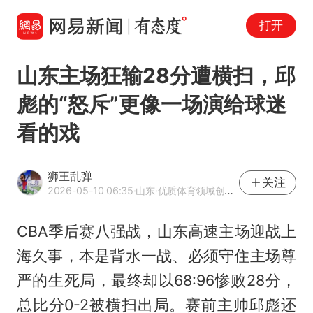
打开
山东主场狂输28分遭横扫，邱
彪的“怒斥”更像一场演给球迷
看的戏
狮王乱弹
关注
2026-05-10 06:35
·山东
·优质体育领域创作者
CBA季后赛八强战，山东高速主场迎战上
海久事，本是背水一战、必须守住主场尊
严的生死局，最终却以68:96惨败28分，
总比分0-2被横扫出局。赛前主帅邱彪还