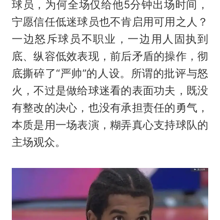
球员，为何全场仅给他5分钟出场时间，
宁愿信任低迷球员也不肯启用可用之人？
一边怒斥球员不职业，一边用人固执到
底、纵容低效表现，前后矛盾的操作，彻
底撕碎了“严帅”的人设。所谓的批评与怒
火，不过是做给球迷看的表面功夫，既没
有整改的决心，也没有承担责任的勇气，
本质是用一场表演，糊弄真心支持球队的
主场观众。