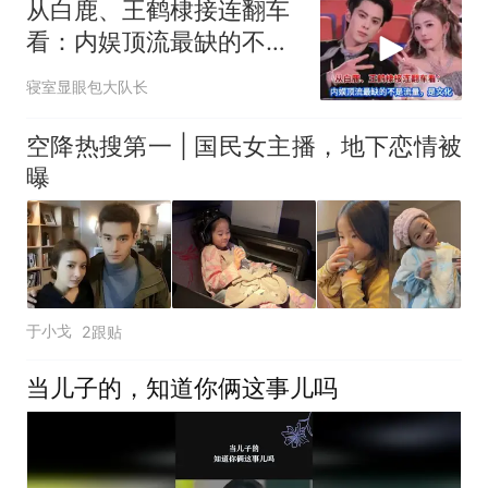
从白鹿、王鹤棣接连翻车
看：内娱顶流最缺的不是
流量，是文化
寝室显眼包大队长
空降热搜第一 | 国民女主播，地下恋情被
曝
于小戈
2跟贴
当儿子的，知道你俩这事儿吗