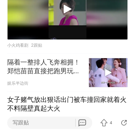
小火鸡看剧
2跟贴
隔着一整排人飞奔相拥！
郑恺苗苗直接把跑男玩成
了恋综现场
娱乐半边街
女子赌气放出狠话出门被车撞回家就着火
不料隔壁真起大火
写跟贴
4