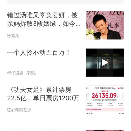
眼了……
空调24小时开着反而更省电？
电力部门回应
错过汤唯又辜负姜妍，被
视频丨只要一枚命中就能让航
亲妈拆散3段姻缘，如今
母瘫痪 轰-6J实力有多强？
却凭演技再翻红
佛山一中学招聘物理教师，笔
冷紫葉
试前13名均遭淘汰？教育局：
已叫停招聘，成立调查组全面
“不建议大家买深色蛋糕”上热
一个人拎不动五百万！
核查
搜，网友：天塌了！
十多万人报名的考试，成绩
热
华仔追剧
1跟贴
全部作废，公平么？
《功夫女足》累计票房
22.5亿，单日票房1200万
暖心萌阿菇凉