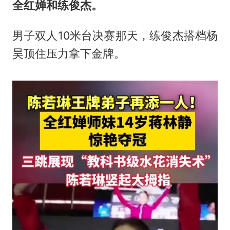
全红婵和
练俊杰
。
男子双人10米台决赛那天，练俊杰搭档杨
昊顶住压力拿下金牌。