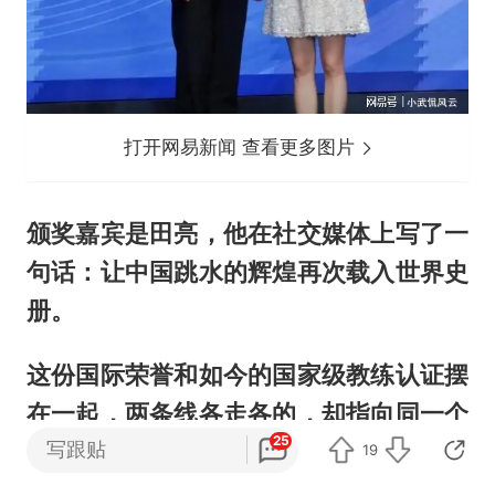
打开网易新闻 查看更多图片
颁奖嘉宾是田亮，他在社交媒体上写了一
句话：让中国跳水的辉煌再次载入世界史
册。
这份国际荣誉和如今的国家级教练认证摆
在一起，两条线各走各的，却指向同一个
25
写跟贴
方向，国际泳坛认可她当运动员时的历史
19
地位，中国体育系统认可她当教练的现实