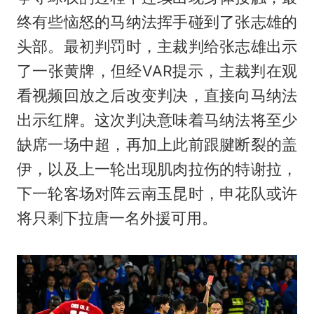
终有些恼怒的马纳法挥手碰到了张志雄的
头部。最初判罚时，主裁判给张志雄出示
了一张黄牌，但经VAR提示，主裁判在观
看视频回放之后改变判决，直接向马纳法
出示红牌。这次判决意味着马纳法将至少
缺席一场中超，再加上此前跟腱断裂的盖
伊，以及上一轮出现肌肉拉伤的特谢拉，
下一轮客场对阵云南玉昆时，申花队或许
将只剩下拉唐一名外援可用。