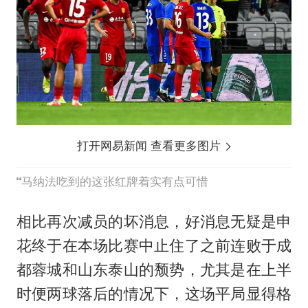
打开网易新闻 查看更多图片
马纳法吃到的这张红牌着实有点可惜
相比再次减员的坏消息，好消息无疑是申
花终于在本场比赛中止住了之前连败于成
都蓉城和山东泰山的颓势，尤其是在上半
时便两球落后的情况下，这场平局显得格