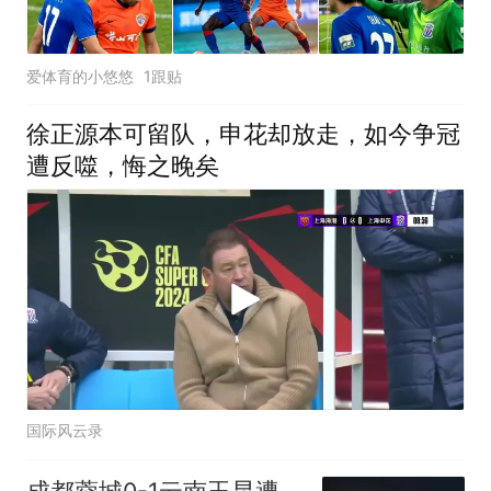
爱体育的小悠悠
1跟贴
徐正源本可留队，申花却放走，如今争冠
遭反噬，悔之晚矣
国际风云录