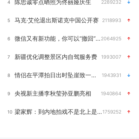
陈思诚零点晒照为佟丽娅庆生
2289232
4
马克·艾伦退出斯诺克中国公开赛
2118993
5
微信又有新功能，你可以“撤回”你的撤回了！
2064925
6
新疆优化调整景区内自驾服务费
1993007
7
情侣在平潭拍日出时坠崖致一死一伤
1943931
8
央视新主播李秋莹孙亚鹏亮相
1940864
9
梁家辉：到内地拍戏不是北上是回归
1759252
10