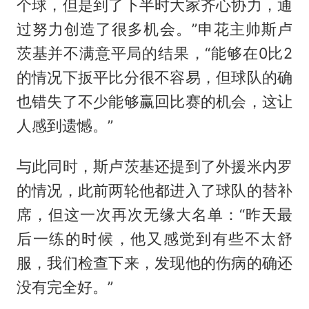
个球，但是到了下半时大家齐心协力，通
过努力创造了很多机会。”申花主帅斯卢
茨基并不满意平局的结果，“能够在0比2
的情况下扳平比分很不容易，但球队的确
也错失了不少能够赢回比赛的机会，这让
人感到遗憾。”
与此同时，斯卢茨基还提到了外援米内罗
的情况，此前两轮他都进入了球队的替补
席，但这一次再次无缘大名单：“昨天最
后一练的时候，他又感觉到有些不太舒
服，我们检查下来，发现他的伤病的确还
没有完全好。”