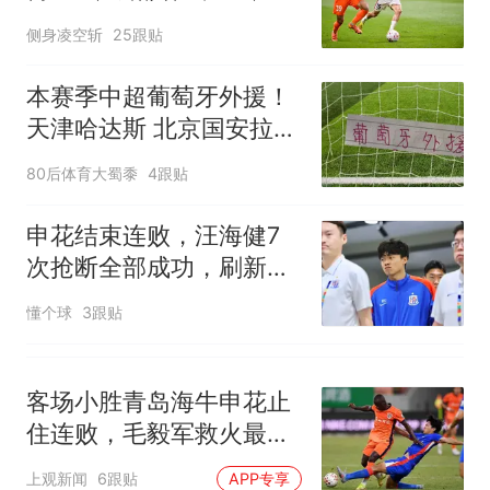
核查
搜，网友：天塌了！
超最新积分榜出炉
那个在床头放菜刀的女孩，
侧身凌空斩
25跟贴
热
因老师一句“跟我回家”改写了
人生
本赛季中超葡萄牙外援！
天津哈达斯 北京国安拉莫
斯打出高性价比
80后体育大蜀黍
4跟贴
申花结束连败，汪海健7
次抢断全部成功，刷新个
人单场中超新高
懂个球
3跟贴
客场小胜青岛海牛申花止
住连败，毛毅军救火最看
重的是队员哪项素质
上观新闻
6跟贴
APP专享