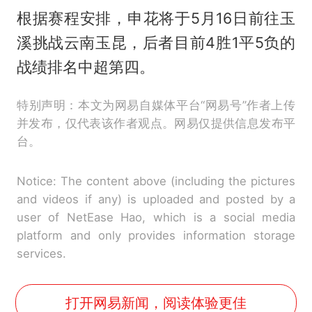
根据赛程安排，申花将于5月16日前往玉
溪挑战云南玉昆，后者目前4胜1平5负的
战绩排名中超第四。
特别声明：本文为网易自媒体平台“网易号”作者上传
并发布，仅代表该作者观点。网易仅提供信息发布平
台。
Notice: The content above (including the pictures
and videos if any) is uploaded and posted by a
user of NetEase Hao, which is a social media
platform and only provides information storage
services.
打开网易新闻，阅读体验更佳