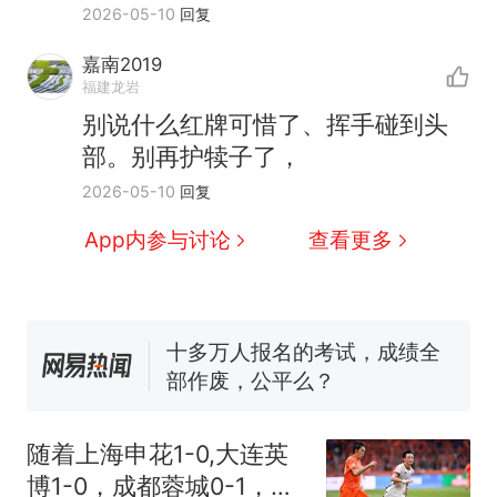
2026-05-10
回复
嘉南2019
福建龙岩
别说什么红牌可惜了、挥手碰到头
部。别再护犊子了，
那个在床头放菜刀的女孩，
热
2026-05-10
回复
因老师一句“跟我回家”改写了
人生
搬家报价570元，搬到楼下
新
App内参与讨论
查看更多
交5060元才肯搬上楼！女子傻
眼了……
十多万人报名的考试，成绩全
部作废，公平么？
空调24小时开着反而更省电？
电力部门回应
佛山一中学招聘物理教师，笔
试前13名均遭淘汰？教育局：
随着上海申花1-0,大连英
已叫停招聘，成立调查组全面
“不建议大家买深色蛋糕”上热
博1-0，成都蓉城0-1，中