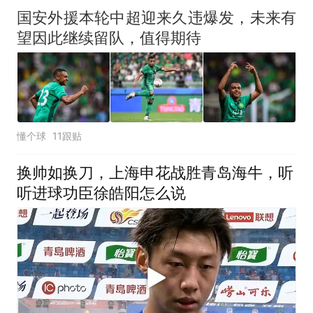
国安外援本轮中超迎来久违爆发，未来有
望因此继续留队，值得期待
懂个球
11跟贴
换帅如换刀，上海申花战胜青岛海牛，听
听进球功臣徐皓阳怎么说