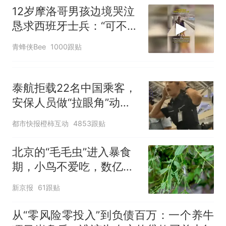
12岁摩洛哥男孩边境哭泣
恳求西班牙士兵：“可不可
以不要把我遣返回国”
青蜂侠Bee
1000跟贴
泰航拒载22名中国乘客，
安保人员做“拉眼角”动
作，泰国机场最新回应：
都市快报橙柿互动
4853跟贴
拒绝登机决定由航司作
出；亲历者：曾承诺免费
北京的“毛毛虫”进入暴食
改签但没兑现
期，小鸟不爱吃，数亿头
小蜂迎战
新京报
61跟贴
从“零风险零投入”到负债百万：一个养牛