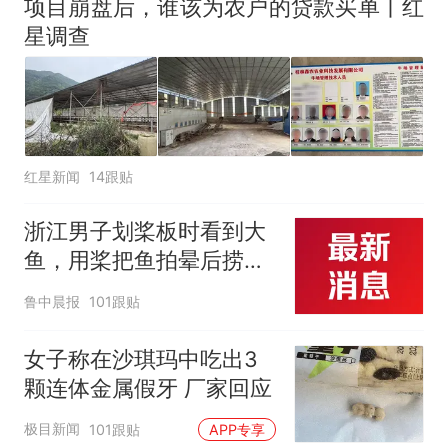
项目崩盘后，谁该为农户的贷款买单丨红
星调查
红星新闻
14跟贴
浙江男子划桨板时看到大
鱼，用桨把鱼拍晕后捞
起；当事人：鱼重7斤6
鲁中晨报
101跟贴
两，做成红烧辣子鱼块，
味道很好
女子称在沙琪玛中吃出3
颗连体金属假牙 厂家回应
极目新闻
101跟贴
APP专享