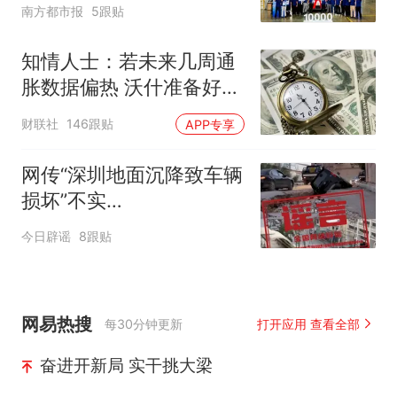
增130%
南方都市报
5跟贴
知情人士：若未来几周通
胀数据偏热 沃什准备好加
息
财联社
146跟贴
APP专享
网传“深圳地面沉降致车辆
损坏”不实
（2026·08·06）
今日辟谣
8跟贴
网易热搜
每30分钟更新
打开应用 查看全部
奋进开新局 实干挑大梁