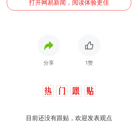
打开网易新闻，阅读体验更佳
分享
1赞
制裁瓜子饺子，美国怕什
热
么？
费大厨“全国小炒肉大王”称
新
号，仅凭视频评出？中国烹饪
协会回应
男子上山采菌偶然发现鸡枞菌
目前还没有跟贴，欢迎发表观点
窝，原地守1天等它长大：挖了
140多朵
那个在床头放菜刀的女孩，因
老师一句“跟我回家”改写了人