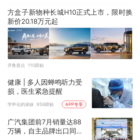
方盒子新物种长城H10正式上市，限时换
新价20.18万元起
齐鲁壹点
110跟贴
健康 | 多人因蝉鸣听力受
损，医生紧急提醒
学申论的谈妹
659跟贴
APP专享
广汽集团前7月销量达88
万辆，自主品牌出口同比