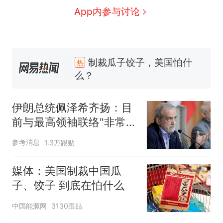
生
美国渔民钓获鲨鱼徒手将其拽
App内参与讨论
回大海 目击者直呼震惊 （视频
来源：参考消息）
笔试第一被第二名传话劝弃考
官方通报
制裁瓜子饺子，美国怕什
热
么？
伊朗总统佩泽希齐扬：目
前与最高领袖联络"非常困
难"
参考消息
1.3万跟贴
媒体：美国制裁中国瓜
子、饺子 到底在怕什么
中国能源网
3130跟贴