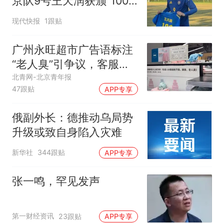
京队9号王天润获颁“100”
纪念球衣
现代快报
1跟贴
广州永旺超市广告语标注
“老人臭”引争议，客服回
应
北青网-北京青年报
47跟贴
APP专享
俄副外长：德推动乌局势
升级或致自身陷入灾难
新华社
344跟贴
APP专享
张一鸣，罕见发声
第一财经资讯
23跟贴
APP专享