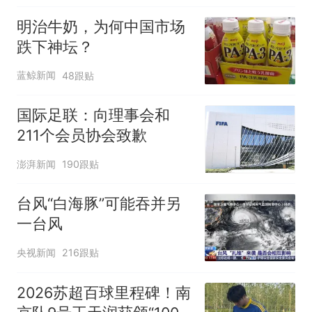
明治牛奶，为何中国市场
跌下神坛？
蓝鲸新闻
48跟贴
国际足联：向理事会和
211个会员协会致歉
澎湃新闻
190跟贴
台风“白海豚”可能吞并另
一台风
央视新闻
216跟贴
2026苏超百球里程碑！南