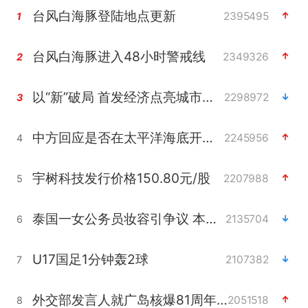
台风白海豚登陆地点更新
2395495
1
台风白海豚进入48小时警戒线
2349326
2
以“新”破局 首发经济点亮城市消费活力
2298972
3
中方回应是否在太平洋海底开采稀土
2245956
4
宇树科技发行价格150.80元/股
2207988
5
泰国一女公务员妆容引争议 本人回应
2135704
6
U17国足1分钟轰2球
2107382
7
外交部发言人就广岛核爆81周年等答记者问
2051518
8