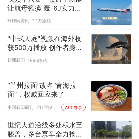
让航母瘫痪 轰-6J实力有
多强？
环球网资讯
2.1万跟贴
"中式天庭"视频在海外收
获500万播放 创作者身份
披露
封面新闻
1895跟贴
“兰州拉面”改名“青海拉
面”，权威回应来了
中国新闻周刊
217跟贴
APP专享
世纪大道沿线多处积水至
膝盖，多台泵车全力抢