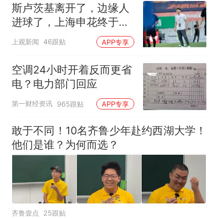
斯卢茨基离开了，边缘人
进球了，上海申花终于止
住中超三连败颓势
上观新闻
46跟贴
APP专享
空调24小时开着反而更省
电？电力部门回应
第一财经资讯
965跟贴
APP专享
敢于不同！10名齐鲁少年赴约西湖大学！
他们是谁？为何而选？
齐鲁壹点
25跟贴