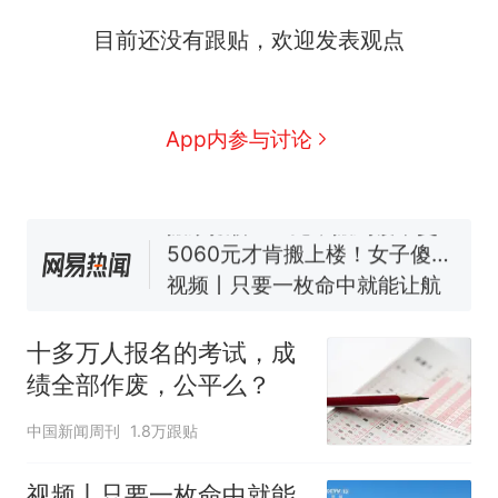
目前还没有跟贴，欢迎发表观点
十多万人报名的考试，成绩
热
全部作废，公平么？
全球唯一没有法定首都的国
新
App内参与讨论
家，刚改国名，总统就邀请中
国大使骑行绕了几乎整个国境
搬家报价570元，搬到楼下交
线一圈，还曾两次到中国寻根
5060元才肯搬上楼！女子傻眼
了……
视频丨只要一枚命中就能让航
母瘫痪 轰-6J实力有多强？
空调24小时开着反而更省电？
电力部门回应
十多万人报名的考试，成
台风"白海豚"登陆 中心附近最
绩全部作废，公平么？
大风力14级
十多万人报名的考试，成绩
热
中国新闻周刊
1.8万跟贴
全部作废，公平么？
视频丨只要一枚命中就能