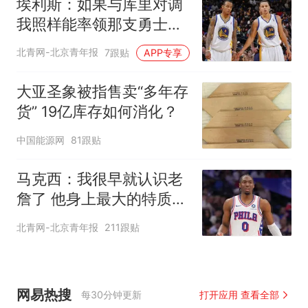
埃利斯：如果与库里对调
我照样能率领那支勇士取
得现在的成就
北青网-北京青年报
7跟贴
APP专享
大亚圣象被指售卖“多年存
货” 19亿库存如何消化？
中国能源网
81跟贴
马克西：我很早就认识老
詹了 他身上最大的特质就
是谦逊
北青网-北京青年报
211跟贴
网易热搜
每30分钟更新
打开应用 查看全部