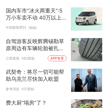
国内车市"冰火两重天":5
万小车卖不动 40万以上
的抢购
中国新闻周刊
1跟贴
自驾游客反映辉腾锡勒草
原周边有车辆轮胎被扎，
修理店铺换胎价格高达千
江西晨报
582跟贴
APP专享
元，官方发布情况通报
武契奇：将尽一切可能帮
助乌克兰尽快加入欧盟
参考消息
431跟贴
费大厨“塌房”了？