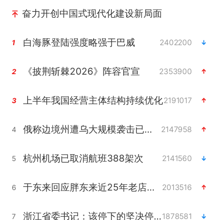
奋力开创中国式现代化建设新局面
白海豚登陆强度略强于巴威
2402200
1
《披荆斩棘2026》阵容官宣
2353900
2
上半年我国经营主体结构持续优化
2191017
3
俄称边境州遭乌大规模袭击已致13伤
2147958
4
杭州机场已取消航班388架次
2141560
5
于东来回应胖东来近25年老店年底关闭
2013516
6
浙江省委书记：该停下的坚决停下来
1878581
7