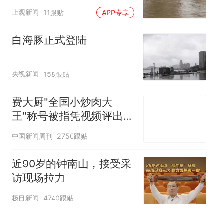
排，建议市民尽量避免附
上观新闻
11跟贴
APP专享
近出行
白海豚正式登陆
央视新闻
158跟贴
费大厨"全国小炒肉大
王"称号被指凭视频评出
官方回应
中国新闻周刊
2750跟贴
近90岁的钟南山，接受采
访现场拉力
极目新闻
4740跟贴