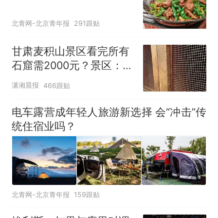
北青网-北京青年报
291跟贴
甘肃麦积山景区看完所有
石窟需2000元？景区：部
分石窟受特别保护，游客
潇湘晨报
466跟贴
可按需买
电车露营成年轻人旅游新选择 会“冲击”传
统住宿业吗？
北青网-北京青年报
159跟贴