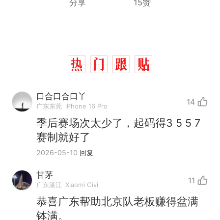
分享
15赞
口合口合口丫
14
广东东莞
iPhone 16 Pro
季后赛场次太少了，起码得3 5 5 7
赛制就好了
2026-05-10
回复
甘茅
11
广东湛江
Xiaomi Civi
恭喜广东帮助北京队老板赚得盆满
钵满。