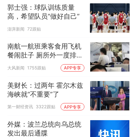
郭士强：球队训练质量
高，希望队员“做好自己”
澎湃新闻
72跟贴
南航一航班乘客食用飞机
餐闹肚子 厕所外一度排长
队
大风新闻
1755跟贴
APP专享
美财长：过两年 霍尔木兹
海峡就“不重要”了
第一财经资讯
3322跟贴
APP专享
外媒：波兰总统向乌总统
发出最后通牒