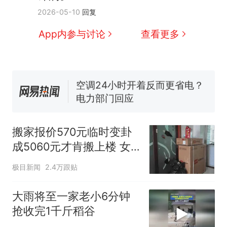
那个在床头放菜刀的女孩，
热
2026-05-10
回复
因老师一句“跟我回家”改写了
人生
十多万人报名的考试，成绩
新
App内参与讨论
查看更多
全部作废，公平么？
搬家报价570元，搬到楼下交
5060元才肯搬上楼！女子傻眼
了……
空调24小时开着反而更省电？
电力部门回应
佛山一中学招聘物理教师，笔
试前13名均遭淘汰？教育局：
搬家报价570元临时变卦
已叫停招聘，成立调查组全面
“不建议大家买深色蛋糕”上热
成5060元才肯搬上楼 女
核查
搜，网友：天塌了！
子傻眼
那个在床头放菜刀的女孩，
热
极目新闻
2.4万跟贴
因老师一句“跟我回家”改写了
人生
大雨将至一家老小6分钟
抢收完1千斤稻谷