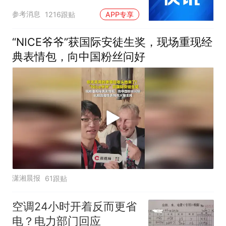
参考消息
1216跟贴
APP专享
“NICE爷爷”获国际安徒生奖，现场重现经
典表情包，向中国粉丝问好
潇湘晨报
61跟贴
空调24小时开着反而更省
电？电力部门回应