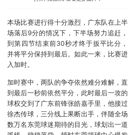
本场比赛进行得十分激烈，广东队在上半
场落后9分的情况下，下半场努力追赶，
到第四节结束前30秒才终于扳平比分，
并将平分保持到最后。如此一来，比赛进
入加时。
加时赛中，两队的争夺依然难分难解，直
到最后一秒前依然平分，此时最后一攻的
球权交到了广东前锋张皓嘉手里，他接过
徐杰传球，三分线上果断出手，伴随全场
数万名东莞球迷期待的目光，球划出一道