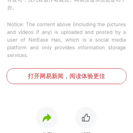
台。
Notice: The content above (including the pictures
and videos if any) is uploaded and posted by a
user of NetEase Hao, which is a social media
platform and only provides information storage
services.
打开网易新闻，阅读体验更佳