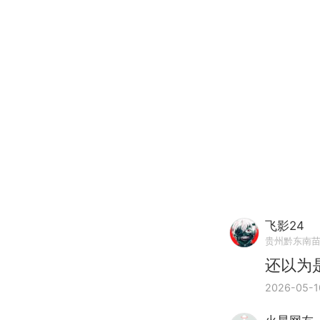
飞影24
贵州黔东南
还以为
2026-05-1