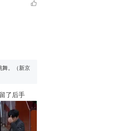
移民引争议，
国烹饪协会回
挖了140多
跳舞。（新京
 （视频来源：
留了后手
移民引争议，