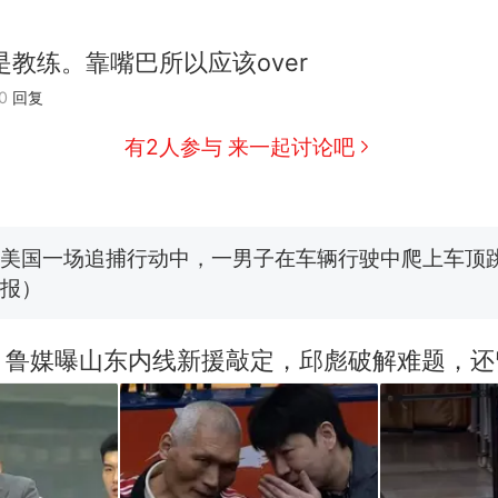
西班牙飞地休达边境，摩洛哥士兵搬起大石块投向
热
此前一天内数万人从摩洛哥涌入西班牙
是教练。靠嘴巴所以应该over
费大厨“全国小炒肉大王”称号，仅凭视频评出？中
新
0
回复
应
男子上山采菌偶然发现鸡枞菌窝，原地守1天等它长大：
有2人参与 来一起讨论吧
朵
美国一场追捕行动中，一男子在车辆行驶中爬上车顶
报）
笔试第一被第二名传话劝弃考 官方通报
美国渔民钓获鲨鱼徒手将其拽回大海 目击者直呼震惊
参考消息）
！鲁媒曝山东内线新援敲定，邱彪破解难题，还
西班牙飞地休达边境，摩洛哥士兵搬起大石块投向
热
此前一天内数万人从摩洛哥涌入西班牙