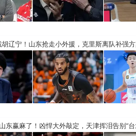
：截胡辽宁！山东抢走小外援，克里斯离队补强
：山东赢麻了！凶悍大外敲定，天津挥泪告别“台