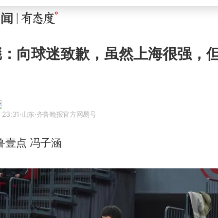
彪：向球迷致歉，虽然上海很强，
 23:31
·山东
·齐鲁晚报官方网易号
鲁壹点 冯子涵