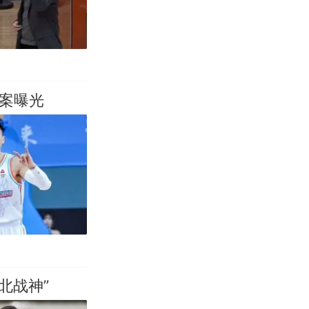
方案曝光
北战神”