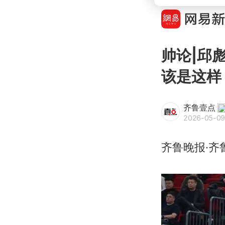
帅论|邱
该是这样
齐鲁壹点
2026-05-09
齐鲁晚报·齐