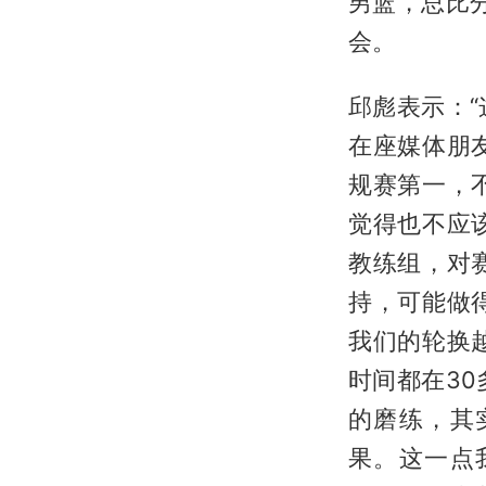
男篮，总比
会。
邱彪表示：
在座媒体朋
规赛第一，
觉得也不应
教练组，对
持，可能做
我们的轮换
时间都在3
的磨练，其
果。这一点