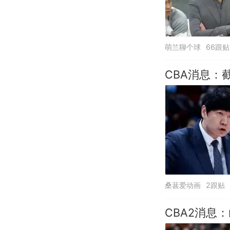
萌兰聊个球
66跟贴
CBA消息
桑葚爱动画
2跟贴
CBA2消息