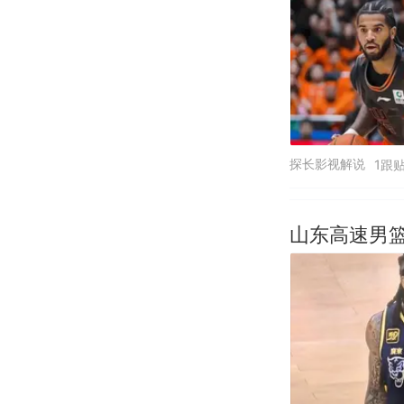
探长影视解说
1跟
山东高速男