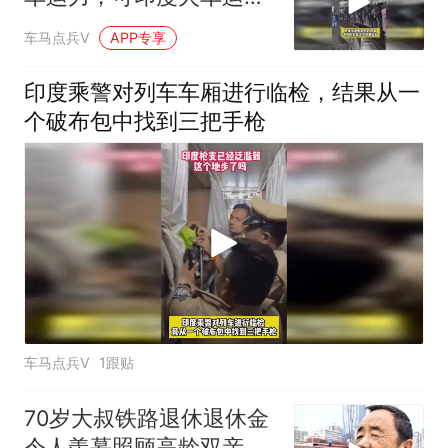
缺口仍非常巨大
车马点兵V
APP专享
印度乘警对列车车厢进行临检，结果从一
个破布包中找到三把手枪
车马点兵V
1跟贴
70岁大叔铁路退休退休金
令人羡慕照顾高龄双亲感