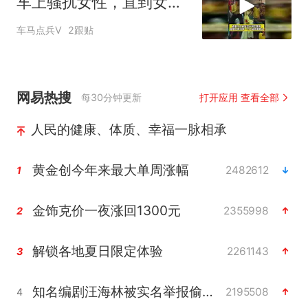
车上骚扰女性，直到女人
最后忍无可忍爆发
车马点兵V
2跟贴
网易热搜
每30分钟更新
打开应用 查看全部
人民的健康、体质、幸福一脉相承
黄金创今年来最大单周涨幅
2482612
1
金饰克价一夜涨回1300元
2355998
2
解锁各地夏日限定体验
2261143
3
知名编剧汪海林被实名举报偷税漏税
2195508
4