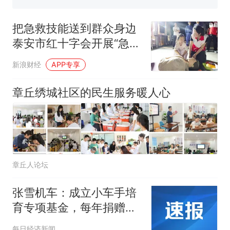
空调24小时开着反而更省电？
电力部门回应
把急救技能送到群众身边
那个在床头放菜刀的女孩，
热
泰安市红十字会开展“急救
因老师一句“跟我回家”改写了
知识进万家”宣传月活动
人生
新浪财经
APP专享
章丘绣城社区的民生服务暖人心
章丘人论坛
张雪机车：成立小车手培
育专项基金，每年捐赠
100万元
每日经济新闻