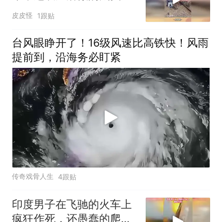
了，这质量杠杠的1
皮皮怪
1跟贴
台风眼睁开了！16级风速比高铁快！风雨
提前到，沿海务必盯紧
传奇戏骨人生
4跟贴
印度男子在飞驰的火车上
疯狂作死，还愚蠢的爬到