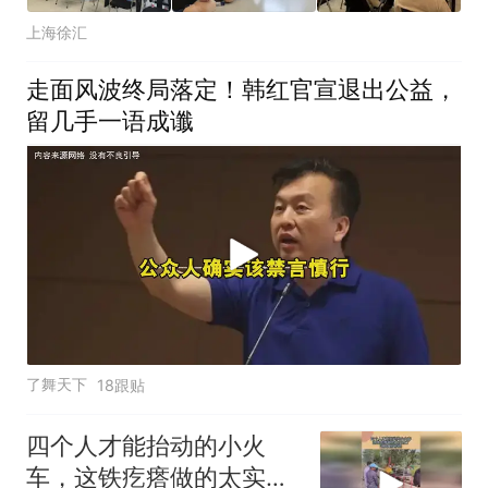
上海徐汇
走面风波终局落定！韩红官宣退出公益，
留几手一语成谶
了舞天下
18跟贴
四个人才能抬动的小火
车，这铁疙瘩做的太实在