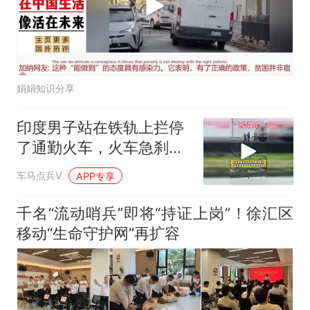
娟娟知识分享
印度男子站在铁轨上拦停
了通勤火车，火车急刹之
后对方仍拒绝离开
车马点兵V
APP专享
千名“流动哨兵”即将“持证上岗”！徐汇区
移动“生命守护网”再扩容