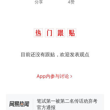
分享
4赞
那个在床头放菜刀的女孩，
热
目前还没有跟贴，欢迎发表观点
因老师一句“跟我回家”改写了
人生
搬家报价570元，搬到楼下
新
交5060元才肯搬上楼！女子傻
眼了……
费大厨“全国小炒肉大王”称
App内参与讨论
号，仅凭视频评出？中国烹饪
协会回应
佛山一中学招聘物理教师，笔
试前13名均遭淘汰？教育局：
已叫停招聘，成立调查组全面
笔试第一被第二名传话劝弃考
核查
官方通报