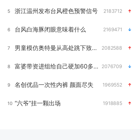
浙江温州发布台风橙色预警信号
2183712
5
台风白海豚闭眼意味着什么
2169471
6
男童模仿奥特曼从高处跳下致骨折
2082588
7
富婆带资进组给自己硬加60多场吻戏
2076709
8
名创优品一次性内裤 颜面尽失
1969552
9
“六爷”挂一颗出场
1918885
10