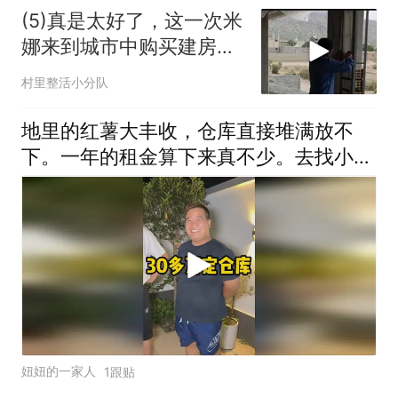
(5)真是太好了，这一次米
娜来到城市中购买建房的
材料，因
村里整活小分队
地里的红薯大丰收，仓库直接堆满放不
下。一年的租金算下来真不少。去找小伙
伴商量商量。好在咱们种的农产品多，以
后经常要存放货物是刚需
妞妞的一家人
1跟贴