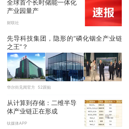
全球首个长时储能一体化
非每架飞机都会发放西梅汁
人生
产业园量产
财联社
先导科技集团，隐形的“磷化铟全产业链
之王”？
华尔街见闻官方
52跟贴
从计算到存储：二维半导
体产业链正在形成
钛媒体APP