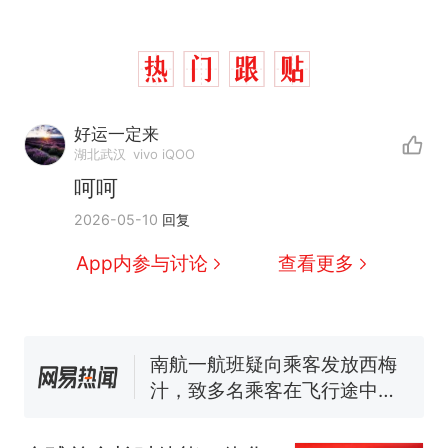
那个在床头放菜刀的女孩，
热
因老师一句“跟我回家”改写了
好运一定来
人生
搬家报价570元，搬到楼下
新
湖北武汉
vivo iQOO
交5060元才肯搬上楼！女子傻
呵呵
眼了……
空调24小时开着反而更省电？
2026-05-10
回复
电力部门回应
佛山一中学招聘物理教师，笔
App内参与讨论
查看更多
试前13名均遭淘汰？教育局：
已叫停招聘，成立调查组全面
“不建议大家买深色蛋糕”上热
核查
搜，网友：天塌了！
南航一航班疑向乘客发放西梅
汁，致多名乘客在飞行途中排
队上厕所！乘客：机上100多
那个在床头放菜刀的女孩，
热
人只有2个厕所；客服回应：并
因老师一句“跟我回家”改写了