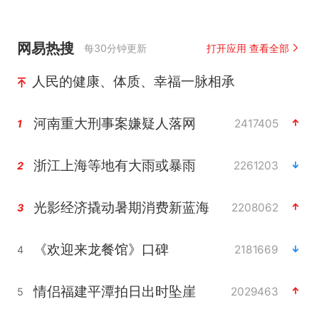
网易热搜
每30分钟更新
打开应用 查看全部
人民的健康、体质、幸福一脉相承
河南重大刑事案嫌疑人落网
2417405
1
浙江上海等地有大雨或暴雨
2261203
2
光影经济撬动暑期消费新蓝海
2208062
3
《欢迎来龙餐馆》口碑
2181669
4
情侣福建平潭拍日出时坠崖
2029463
5