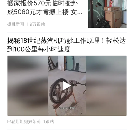
搬家报价570元临时变卦
成5060元才肯搬上楼 女
子傻眼
极目新闻
1.9万跟贴
揭秘18世纪蒸汽机巧妙工作原理！轻松达
到100公里每小时速度
巴勒斯坦媳妇茉莉
1跟贴