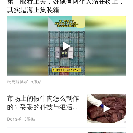
第一眼看上去，好像有两个人站在楼上，
其实是海上集装箱
松离搞笑家
5跟贴
市场上的假牛肉怎么制作
的？妥妥的科技与狠活，
看完你还敢吃吗！
Doris楼
3跟贴