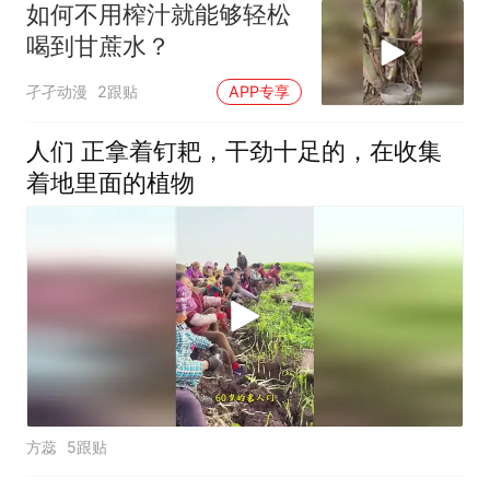
如何不用榨汁就能够轻松
喝到甘蔗水？
孑孑动漫
2跟贴
APP专享
人们 正拿着钉耙，干劲十足的，在收集
着地里面的植物
方蕊
5跟贴