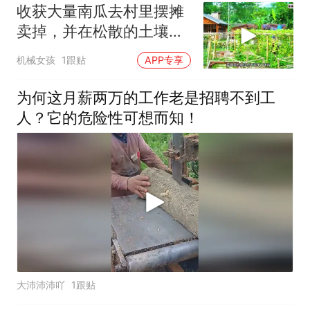
收获大量南瓜去村里摆摊
卖掉，并在松散的土壤中
种植生姜
机械女孩
1跟贴
APP专享
为何这月薪两万的工作老是招聘不到工
人？它的危险性可想而知！
大沛沛沛吖
1跟贴