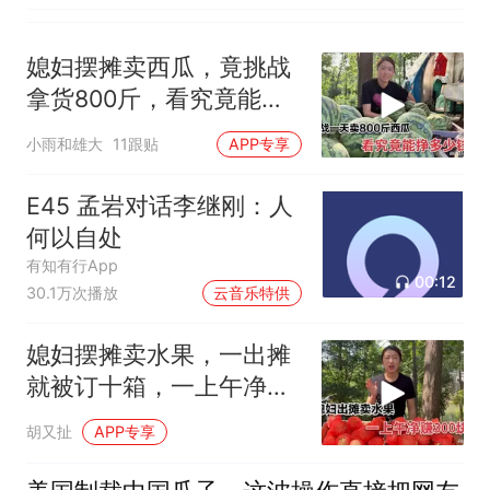
媳妇摆摊卖西瓜，竟挑战
拿货800斤，看究竟能不
能卖完？
小雨和雄大
11跟贴
APP专享
E45 孟岩对话李继刚：人
何以自处
有知有行App
00:12
30.1万次播放
云音乐特供
媳妇摆摊卖水果，一出摊
就被订十箱，一上午净赚
300块钱
胡又扯
APP专享