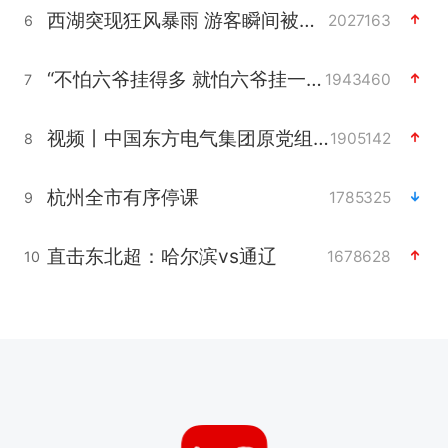
西湖突现狂风暴雨 游客瞬间被浇透
2027163
6
“不怕六爷挂得多 就怕六爷挂一颗”
1943460
7
视频丨中国东方电气集团原党组副书记、董事宋致远被查
1905142
8
杭州全市有序停课
1785325
9
直击东北超：哈尔滨vs通辽
1678628
10