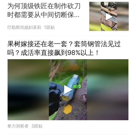
为何顶级铁匠在制作砍刀
时都需要从中间切断保留
手柄部位的材料？
巴勒斯坦媳妇茉莉
1跟贴
果树嫁接还在老一套？套筒钢管法见过
吗？成活率直接飙到98%以上！
拳力洞察者
3跟贴