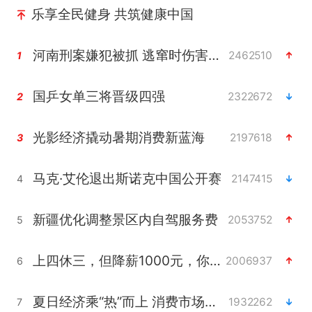
乐享全民健身 共筑健康中国
河南刑案嫌犯被抓 逃窜时伤害多人
2462510
1
国乒女单三将晋级四强
2322672
2
光影经济撬动暑期消费新蓝海
2197618
3
马克·艾伦退出斯诺克中国公开赛
2147415
4
新疆优化调整景区内自驾服务费
2053752
5
上四休三，但降薪1000元，你接受吗？
2006937
6
夏日经济乘“热”而上 消费市场向“新”而行
1932262
7