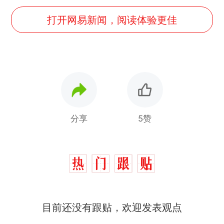
打开网易新闻，阅读体验更佳
分享
5赞
那个在床头放菜刀的女孩，
热
因老师一句“跟我回家”改写了
人生
搬家报价570元，搬到楼下
新
目前还没有跟贴，欢迎发表观点
交5060元才肯搬上楼！女子傻
眼了……
十多万人报名的考试，成绩全