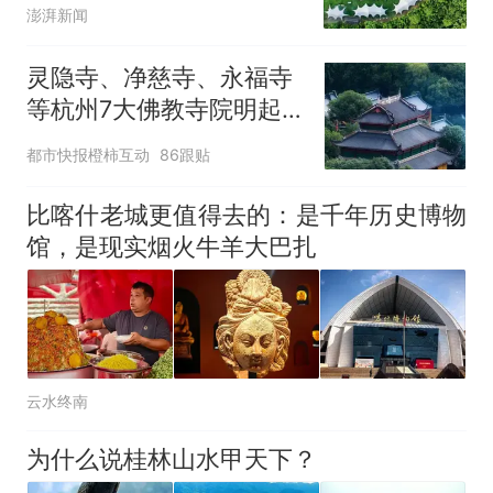
狂欢夜
澎湃新闻
灵隐寺、净慈寺、永福寺
等杭州7大佛教寺院明起
临时关闭，别跑空了
都市快报橙柿互动
86跟贴
比喀什老城更值得去的：是千年历史博物
馆，是现实烟火牛羊大巴扎
云水终南
为什么说桂林山水甲天下？