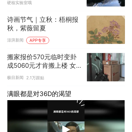
硬核实验室哦
诗画节气｜立秋：梧桐报
秋，紫薇留夏
澎湃新闻
APP专享
搬家报价570元临时变卦
成5060元才肯搬上楼 女
子傻眼
极目新闻
2.1万跟贴
满眼都是对36D的渴望