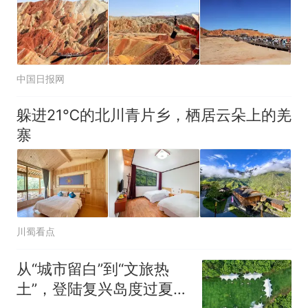
中国日报网
躲进21℃的北川青片乡，栖居云朵上的羌
寨
川蜀看点
从“城市留白”到“文旅热
土”，登陆复兴岛度过夏日