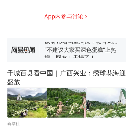
部作废，公平么？
空调24小时开着反而更省电？
App内参与讨论
电力部门回应
佛山一中学招聘物理教师，笔
试前13名均遭淘汰？教育局：
已叫停招聘，成立调查组全面
“不建议大家买深色蛋糕”上热
核查
搜，网友：天塌了！
那个在床头放菜刀的女孩，
热
因老师一句“跟我回家”改写了
千城百县看中国｜广西兴业：绣球花海迎
人生
盛放
新华社