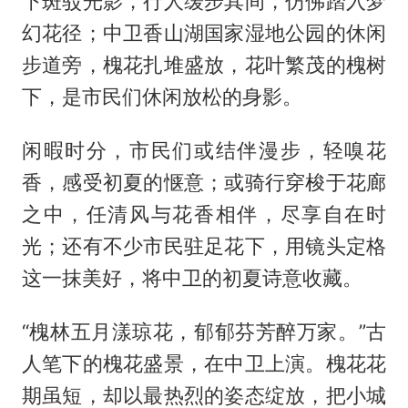
下斑驳光影，行人缓步其间，仿佛踏入梦
幻花径；中卫香山湖国家湿地公园的休闲
步道旁，槐花扎堆盛放，花叶繁茂的槐树
下，是市民们休闲放松的身影。
闲暇时分，市民们或结伴漫步，轻嗅花
香，感受初夏的惬意；或骑行穿梭于花廊
之中，任清风与花香相伴，尽享自在时
光；还有不少市民驻足花下，用镜头定格
这一抹美好，将中卫的初夏诗意收藏。
“槐林五月漾琼花，郁郁芬芳醉万家。”古
人笔下的槐花盛景，在中卫上演。槐花花
期虽短，却以最热烈的姿态绽放，把小城