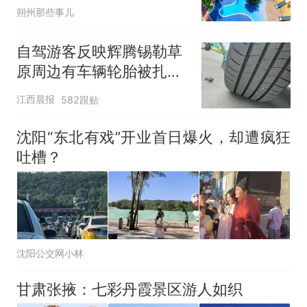
朔州那些事儿
自驾游客反映辉腾锡勒草
原周边有车辆轮胎被扎，
修理店铺换胎价格高达千
江西晨报
582跟贴
元，官方发布情况通报
沈阳“东北有戏”开业首日爆火，却遭疯狂
吐槽？
沈阳公交网小林
甘肃张掖：七彩丹霞景区游人如织