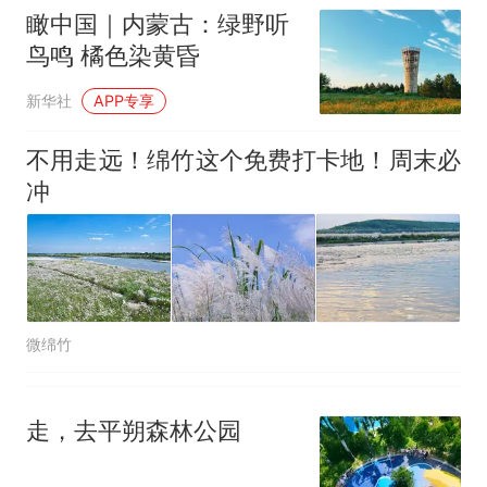
瞰中国｜内蒙古：绿野听
鸟鸣 橘色染黄昏
新华社
APP专享
不用走远！绵竹这个免费打卡地！周末必
冲
微绵竹
走，去平朔森林公园