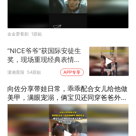
金金爱看剧
1跟贴
“NICE爷爷”获国际安徒生
奖，现场重现经典表情
包，向中国粉丝问好
潇湘晨报
54跟贴
APP专享
向佐分享带娃日常，乖乖配合女儿给他做
美甲，满眼宠溺，俩宝贝还同穿爸爸外套
太可爱了