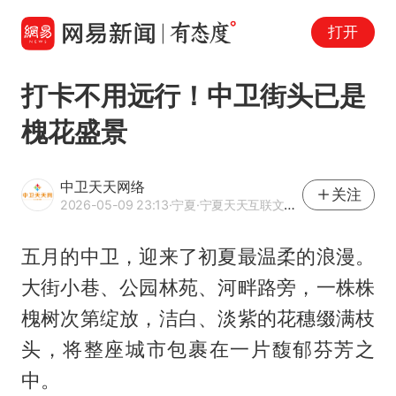
打开
打卡不用远行！中卫街头已是
槐花盛景
中卫天天网络
关注
2026-05-09 23:13
·宁夏
·宁夏天天互联文化传媒有限公司 网易号优质内容创作者
五月的中卫，迎来了初夏最温柔的浪漫。
大街小巷、公园林苑、河畔路旁，一株株
槐树次第绽放，洁白、淡紫的花穗缀满枝
头，将整座城市包裹在一片馥郁芬芳之
中。