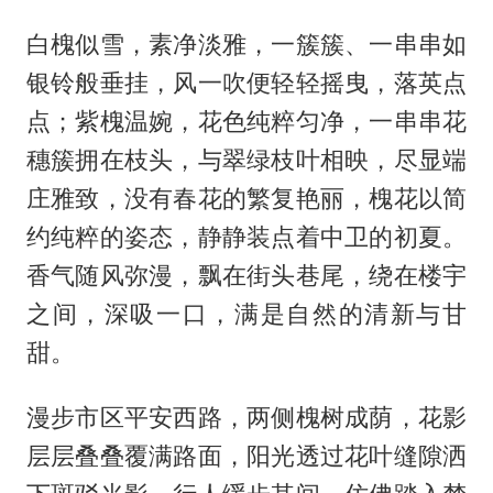
白槐似雪，素净淡雅，一簇簇、一串串如
银铃般垂挂，风一吹便轻轻摇曳，落英点
点；紫槐温婉，花色纯粹匀净，一串串花
穗簇拥在枝头，与翠绿枝叶相映，尽显端
庄雅致，没有春花的繁复艳丽，槐花以简
约纯粹的姿态，静静装点着中卫的初夏。
香气随风弥漫，飘在街头巷尾，绕在楼宇
之间，深吸一口，满是自然的清新与甘
甜。
漫步市区平安西路，两侧槐树成荫，花影
层层叠叠覆满路面，阳光透过花叶缝隙洒