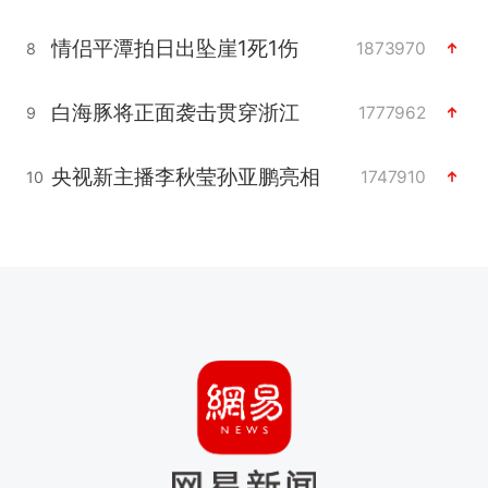
情侣平潭拍日出坠崖1死1伤
1873970
8
白海豚将正面袭击贯穿浙江
1777962
9
央视新主播李秋莹孙亚鹏亮相
1747910
10