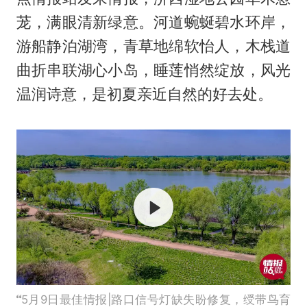
茏，满眼清新绿意。河道蜿蜒碧水环岸，
游船静泊湖湾，青草地绵软怡人，木栈道
曲折串联湖心小岛，睡莲悄然绽放，风光
温润诗意，是初夏亲近自然的好去处。
5月9日最佳情报|路口信号灯缺失盼修复，绶带鸟育