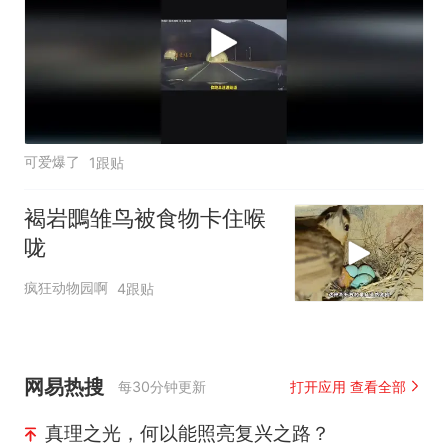
可爱爆了
1跟贴
褐岩䳭雏鸟被食物卡住喉
咙
疯狂动物园啊
4跟贴
网易热搜
每30分钟更新
打开应用 查看全部
真理之光，何以能照亮复兴之路？