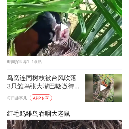
即闻探世界1
1跟贴
鸟窝连同树枝被台风吹落
3只雏鸟张大嘴巴嗷嗷待
哺
每日趣事儿
APP专享
红毛鸡雏鸟吞咽大老鼠