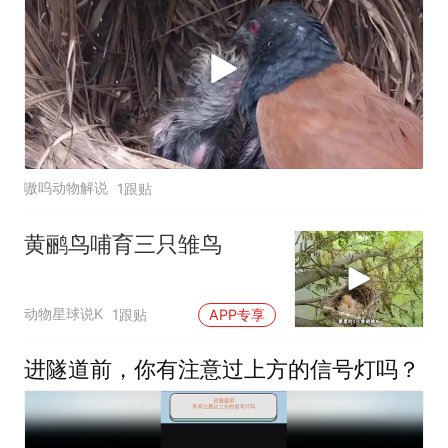
嗷呜动物解说
1跟贴
黄鹂鸟哺育三只雏鸟
动物星球说K
1跟贴
APP专享
进隧道前，你有注意过上方的信号灯吗？