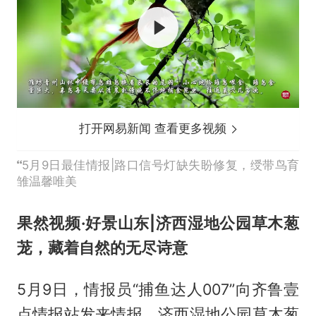
打开网易新闻 查看更多视频
5月9日最佳情报|路口信号灯缺失盼修复，绶带鸟育
雏温馨唯美
果然视频·好景山东|济西湿地公园草木葱
茏，藏着自然的无尽诗意
5月9日，情报员“捕鱼达人007”向齐鲁壹
点情报站发来情报，济西湿地公园草木葱