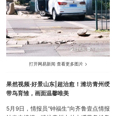
打开网易新闻 查看更多图片
果然视频·好景山东|超治愈！潍坊青州绶
带鸟育雏，画面温馨唯美
5月9日，情报员“钟福生”向齐鲁壹点情报