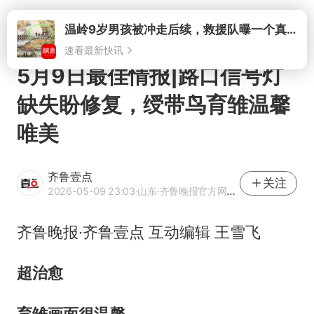
打开
5月9日最佳情报|路口信号灯
缺失盼修复，绶带鸟育雏温馨
唯美
齐鲁壹点
关注
2026-05-09 23:03
·山东
·齐鲁晚报官方网易号
齐鲁晚报·齐鲁壹点 互动编辑 王雪飞
超治愈