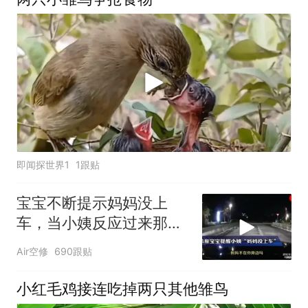
即闻探世界1
1跟贴
宝宝不断提示妈妈没上
车，当小姨反应过来那一
刻，笑死我了！
Air空修
690跟贴
小红毛鸡接连吃掉两只其他雏鸟