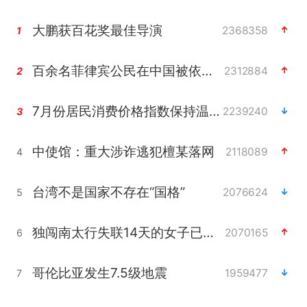
大鹏获百花奖最佳导演
2368358
1
百余名菲律宾公民在中国被依法处理
2312884
2
7月份居民消费价格指数保持温和上涨
2239240
3
中使馆：重大涉诈逃犯檀某落网
2118089
4
台湾不是国家不存在“国格”
2076624
5
独闯南太行失联14天的女子已找到
2070165
6
哥伦比亚发生7.5级地震
1959477
7