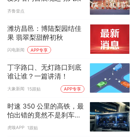
齐鲁壹点
潍坊昌邑：博陆梨园结佳
果 翡翠梨甜醉初秋
闪电新闻
APP专享
丁字路口、无灯路口到底
谁让谁？一篇讲清！
大象新闻
15跟贴
APP专享
时速 350 公里的高铁，最
怕出错的竟然不是刹车
片？
虎嗅APP
1跟贴