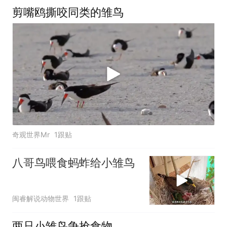
剪嘴鸥撕咬同类的雏鸟
奇观世界Mr
1跟贴
八哥鸟喂食蚂蚱给小雏鸟
闽睿解说动物世界
1跟贴
两只小雏鸟争抢食物