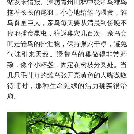
站发来情报。潍坊青州山林中绶带鸟雄鸟
拖着长长的尾羽，小心地给雏鸟喂食，雏
鸟食量巨大，亲鸟每天要从清晨到傍晚不
停地捕食昆虫，往返巢穴几百次。亲鸟会
叼走雏鸟的排泄物，保持巢穴干净，避免
气味引来天敌。绶带鸟的巢做得非常精
致，像个小杯盏，固定在树枝分叉处。当
几只毛茸茸的雏鸟张开亮黄色的大嘴嗷嗷
待哺时，那种生命延续的活力确实很治
愈。