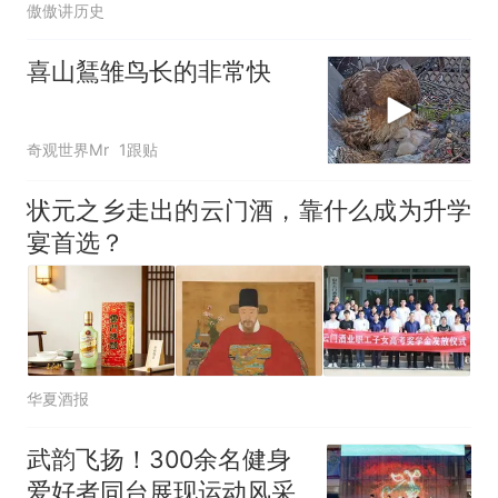
傲傲讲历史
喜山鵟雏鸟长的非常快
奇观世界Mr
1跟贴
状元之乡走出的云门酒，靠什么成为升学
宴首选？
华夏酒报
武韵飞扬！300余名健身
爱好者同台展现运动风采