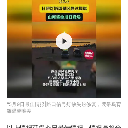
5月9日最佳情报|路口信号灯缺失盼修复，绶带鸟育
雏温馨唯美
以上情报获得今日最佳情报，情报员将分