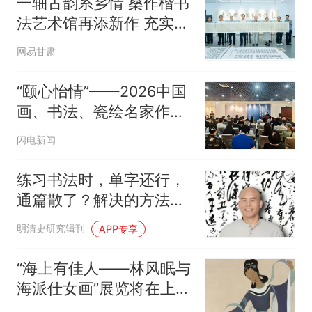
一轴古韵系乡情 桑作楷书
法艺术馆再添新作 充实榆
中文艺馆藏
网易甘肃
“颐心怡情”——2026中国
画、书法、瓷绘名家作品
邀请展在山东省老干部活
闪电新闻
动中心开幕
练习书法时，单字还行，
通篇散了？解决的方法在
这本书里！
明清史研究辑刊
APP专享
“海上有佳人——林风眠与
海派仕女画”展览将在上海
中国画院美术馆举行