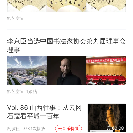
黔艺空间
李京臣当选中国书法家协会第九届理事会
理事
黔艺空间
1跟贴
Vol. 86 山西往事：从云冈
石窟看平城一百年
00:08
剧谈社
9784次播放
云音乐特供