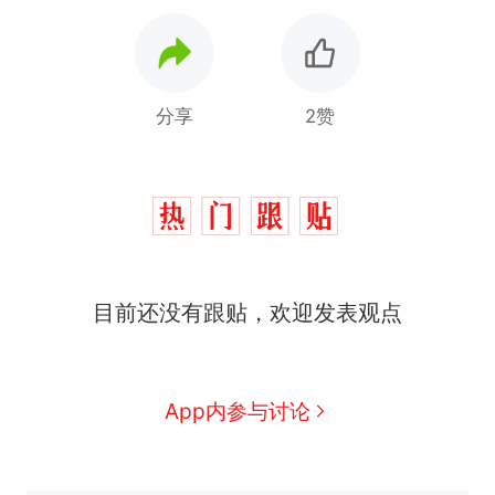
分享
2赞
那个在床头放菜刀的女孩，
热
目前还没有跟贴，欢迎发表观点
因老师一句“跟我回家”改写了
人生
制裁瓜子饺子，美国怕什
新
么？
费大厨“全国小炒肉大王”称
App内参与讨论
号，仅凭视频评出？中国烹饪
协会回应
男子上山采菌偶然发现鸡枞菌
窝，原地守1天等它长大：挖了