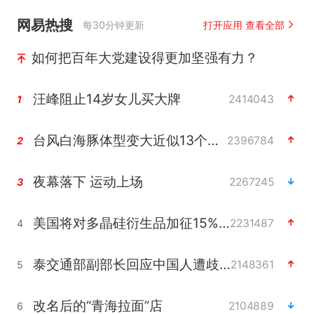
网易热搜
每30分钟更新
打开应用 查看全部
如何把百年大党建设得更加坚强有力？
汪峰阻止14岁女儿买大牌
2414043
1
台风白海豚体型变大近似13个浙江面积
2396784
2
夜幕落下 运动上场
2267245
3
美国将对多晶硅衍生品加征15%关税
2231487
4
泰交通部副部长回应中国人遭歧视手势
2148361
5
改名后的“青海拉面”店
2104889
6