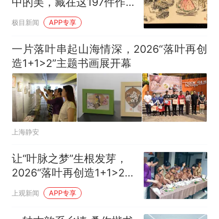
中的美，藏在这197件作
品里
极目新闻
APP专享
一片落叶串起山海情深，2026“落叶再创
造1+1>2”主题书画展开幕
上海静安
让“叶脉之梦”生根发芽，
2026“落叶再创造1+1>2”
主题书画展举办
上观新闻
APP专享