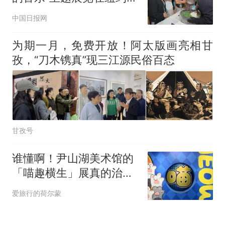
行
中国日报网
为期一月，免费开放！阿太版画亮相甘
孜，“刀木镌真”现三江源民俗百态
甘孜号
谁懂啊！尹山湖美术馆的
「喵趣横生」展真的治愈
哭了！！
爱旅行的荷尔蒙