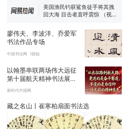
140多朵
美国渔民钓获鲨鱼徒手将其拽
回大海 目击者直呼震惊 （视频
来源：参考消息）
笔试第一被第二名传话劝弃考
官方通报
廖伟夫、李波洋、乔爱军
那个在床头放菜刀的女孩，
热
书法作品专场
因老师一句“跟我回家”改写了
人生
中国书法网
1跟贴
以翰墨串联两场伟大远征
第十届航天精神书法展正
式发布展览前言
新时代中国网
藏之名山丨崔寒柏扇面书法选