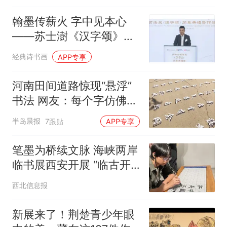
翰墨传薪火 字中见本心
——苏士澍《汉字颂》书
法展开幕典礼暨作品捐赠
经典诗书画
APP专享
签署仪式在香港科技大学
举行
河南田间道路惊现“悬浮”
书法 网友：每个字仿佛会
随时飘走
半岛晨报
7跟贴
APP专享
笔墨为桥续文脉 海峡两岸
临书展西安开展 “临古开
新 共书辉煌——西安碑林
西北信息报
海峡两岸临书展（2025—
2026）”开幕
新展来了！荆楚青少年眼