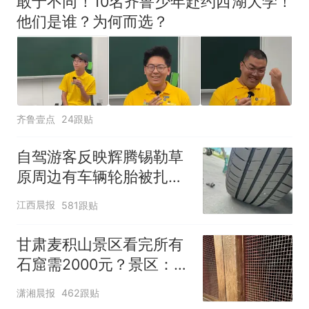
敢于不同！10名齐鲁少年赴约西湖大学！
他们是谁？为何而选？
齐鲁壹点
24跟贴
自驾游客反映辉腾锡勒草
原周边有车辆轮胎被扎，
修理店铺换胎价格高达千
江西晨报
581跟贴
元，官方发布情况通报
甘肃麦积山景区看完所有
石窟需2000元？景区：部
分石窟受特别保护，游客
潇湘晨报
462跟贴
可按需买