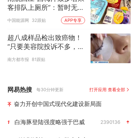
客排队上厕所”：暂时无法
核查是否发放西梅汁
中国能源网
32跟贴
APP专享
超八成样品检出致癌物！
“只要美容院投诉不多，店
家就不会更换产品”
南方都市报
81跟贴
网易热搜
每30分钟更新
打开应用 查看全部
奋力开创中国式现代化建设新局面
白海豚登陆强度略强于巴威
2390136
1