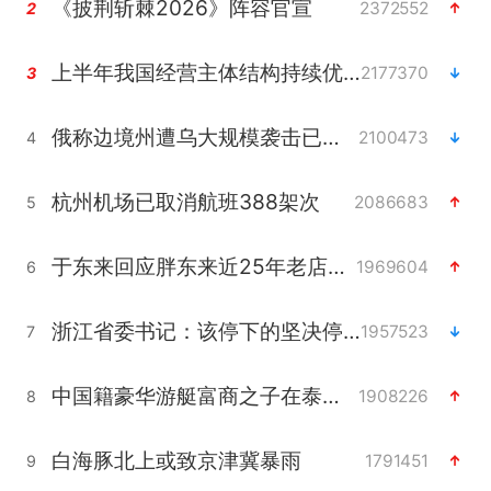
《披荆斩棘2026》阵容官宣
2372552
2
上半年我国经营主体结构持续优化
2177370
3
俄称边境州遭乌大规模袭击已致13伤
2100473
4
杭州机场已取消航班388架次
2086683
5
于东来回应胖东来近25年老店年底关闭
1969604
6
浙江省委书记：该停下的坚决停下来
1957523
7
中国籍豪华游艇富商之子在泰国被杀
1908226
8
白海豚北上或致京津冀暴雨
1791451
9