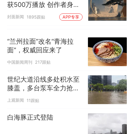
获500万播放 创作者身份
披露
封面新闻
1895跟贴
APP专享
“兰州拉面”改名“青海拉
面”，权威回应来了
中国新闻周刊
217跟贴
世纪大道沿线多处积水至
膝盖，多台泵车全力抢
排，建议市民尽量避免附
上观新闻
11跟贴
近出行
白海豚正式登陆