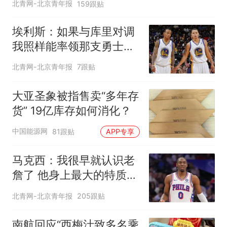
北青网-北京青年报
159跟贴
埃利斯：如果与库里对调
我照样能率领那支勇士取
得现在的成就
北青网-北京青年报
7跟贴
大亚圣象被指售卖“多年存
货” 19亿库存如何消化？
中国能源网
81跟贴
APP专享
马克西：我很早就认识老
詹了 他身上最大的特质就
是谦逊
北青网-北京青年报
205跟贴
南航回应“西梅汁致多名乘