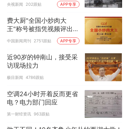
央视新闻
202跟贴
APP专享
费大厨"全国小炒肉大
王"称号被指凭视频评出
官方回应
中国新闻周刊
2751跟贴
APP专享
近90岁的钟南山，接受采
访现场拉力
极目新闻
4786跟贴
空调24小时开着反而更省
电？电力部门回应
第一财经资讯
963跟贴