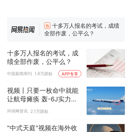
十多万人报名的考试，成绩
热
全部作废，公平么？
全球唯一没有法定首都的国
新
家，刚改国名，总统就邀请中
十多万人报名的考试，成
国大使骑行绕了几乎整个国境
搬家报价570元，搬到楼下交
绩全部作废，公平么？
线一圈，还曾两次到中国寻根
5060元才肯搬上楼！女子傻眼
了……
视频丨只要一枚命中就能让航
中国新闻周刊
1.8万跟贴
APP专享
母瘫痪 轰-6J实力有多强？
空调24小时开着反而更省电？
视频丨只要一枚命中就能
电力部门回应
让航母瘫痪 轰-6J实力有
台风"白海豚"登陆 中心附近最
多强？
环球网资讯
2.1万跟贴
大风力14级
十多万人报名的考试，成绩
热
"中式天庭"视频在海外收
全部作废，公平么？