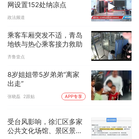
网设置152处纳凉点
政法频道
乘客车厢突发不适，青岛
地铁与热心乘客接力救助
齐鲁壹点
8岁姐姐带5岁弟弟“离家
出走”
张晓磊
2跟贴
APP专享
受台风影响，徐汇区多家
公共文化场馆、景区景