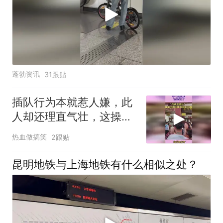
蓬勃资讯
31跟贴
插队行为本就惹人嫌，此
人却还理直气壮，这操作
真是少见
热血做搞笑
2跟贴
昆明地铁与上海地铁有什么相似之处？