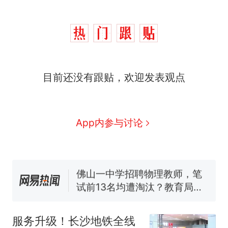
十多万人报名的考试，成绩
热
全部作废，公平么？
全球唯一没有法定首都的国
新
目前还没有跟贴，欢迎发表观点
家，刚改国名，总统就邀请中
国大使骑行绕了几乎整个国境
搬家报价570元，搬到楼下交
线一圈，还曾两次到中国寻根
5060元才肯搬上楼！女子傻眼
了……
视频丨只要一枚命中就能让航
App内参与讨论
母瘫痪 轰-6J实力有多强？
空调24小时开着反而更省电？
电力部门回应
佛山一中学招聘物理教师，笔
试前13名均遭淘汰？教育局：
已叫停招聘，成立调查组全面
十多万人报名的考试，成绩
热
核查
全部作废，公平么？
服务升级！长沙地铁全线