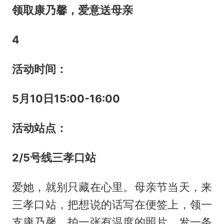
领取康乃馨，爱意送母亲
4
活动时间
：
5
月
10
日
15:00-16:00
活动
站
点
：
2/5
号线
三孝口站
爱她，就别只藏在心里。母亲节当天，来
三孝口站，把想说的话写在便签上，领一
支康乃馨，拍一张有温度的照片，发一条