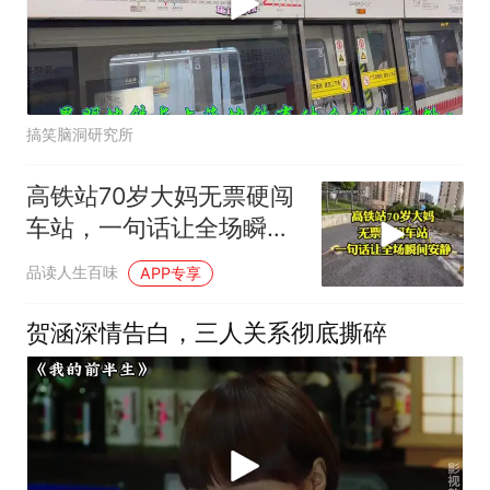
搞笑脑洞研究所
高铁站70岁大妈无票硬闯
车站，一句话让全场瞬间
安静
品读人生百味
APP专享
贺涵深情告白，三人关系彻底撕碎