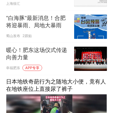
点、演出闭馆或时间调整
上海徐汇
“白海豚”最新消息！合肥
将迎暴雨、局地大暴雨
蜀山发布
2跟贴
暖心！肥东这场仪式传递
向善力量
幸福肥东
APP专享
日本地铁奇葩行为之随地大小便，竟有人
在地铁座位上直接尿了裤子