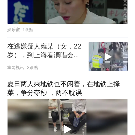
娱乐蜜
1跟贴
在逃嫌疑人雍某（女，22
岁），到上海看演唱会，
还没出地铁站就被抓了
掌闻视讯
2跟贴
夏日两人乘地铁也不闲着，在地铁上择
菜，争分夺秒 ，两不耽误