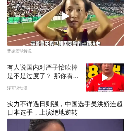
曹操篮球解说
有人说国内对严子怡吹捧
是不是过度了？ 那你看看
国外对他的评价
泽哥说动漫
实力不详遇日则强，中国选手吴洪娇连超
日本选手，上演绝地逆转