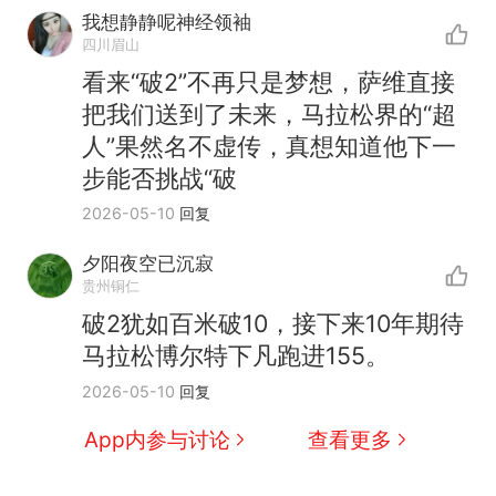
我想静静呢神经领袖
四川眉山
看来“破2”不再只是梦想，萨维直接
把我们送到了未来，马拉松界的“超
人”果然名不虚传，真想知道他下一
步能否挑战“破
2026-05-10
回复
那个在床头放菜刀的女孩，
热
夕阳夜空已沉寂
因老师一句“跟我回家”改写了
贵州铜仁
人生
费大厨“全国小炒肉大王”称
新
破2犹如百米破10，接下来10年期待
号，仅凭视频评出？中国烹饪
马拉松博尔特下凡跑进155。
协会回应
美国渔民钓获鲨鱼徒手将其拽
2026-05-10
回复
回大海 目击者直呼震惊 （视频
来源：参考消息）
笔试第一被第二名传话劝弃考
App内参与讨论
查看更多
官方通报
佛山一中学招聘物理教师，笔