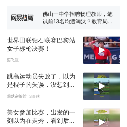
试前13名均遭淘汰？教育局：
已叫停招聘，成立调查组全面
台风"白海豚"中心附近最大风
核查
力已达15级 最新研判
那个在床头放菜刀的女孩，
热
因老师一句“跟我回家”改写了
世界田联钻石联赛巴黎站
人生
女子标枪决赛！
栗飞沉
跳高运动员失败了，以为
是棍子的失误，没想到是
“棍子”失误！
幽默杂烩馆
3跟贴
美女参加比赛，出发的一
刻以为在走秀，看到后面