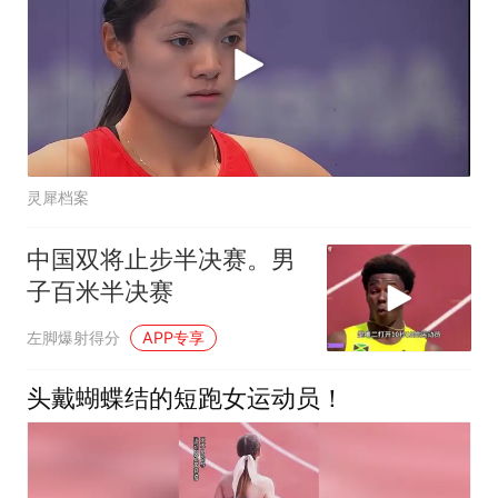
灵犀档案
中国双将止步半决赛。男
子百米半决赛
左脚爆射得分
APP专享
头戴蝴蝶结的短跑女运动员！