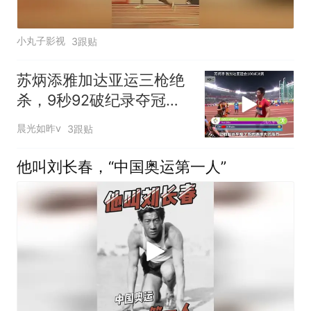
小丸子影视
3跟贴
苏炳添雅加达亚运三枪绝
杀，9秒92破纪录夺冠震
撼时刻
晨光如昨v
3跟贴
他叫刘长春，“中国奥运第一人”