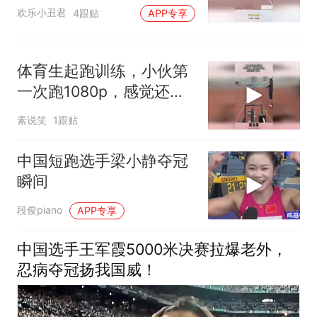
草率了
欢乐小丑君
4跟贴
APP专享
体育生起跑训练，小伙第
一次跑1080p，感觉还不
错！
素说笑
1跟贴
中国短跑选手梁小静夺冠
瞬间
段俊piano
APP专享
中国选手王军霞5000米决赛拉爆老外，
忍病夺冠扬我国威！