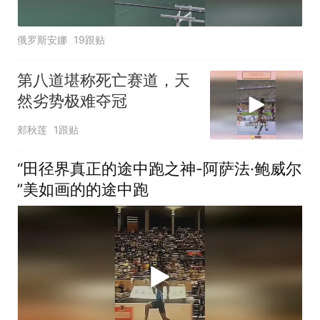
俄罗斯安娜
19跟贴
第八道堪称死亡赛道，天
然劣势极难夺冠
郏秋莲
1跟贴
“田径界真正的途中跑之神-阿萨法·鲍威尔
”美如画的的途中跑