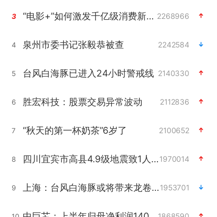
“电影+”如何激发千亿级消费新活力？
2268966
3
泉州市委书记张毅恭被查
2242584
4
台风白海豚已进入24小时警戒线
2140330
5
胜宏科技：股票交易异常波动
2112836
6
“秋天的第一杯奶茶”6岁了
2100652
7
四川宜宾市高县4.9级地震致1人死亡
1970014
8
上海：台风白海豚或将带来龙卷风
1953701
9
中巨芯：上半年归母净利润1405.77万元
1868590
10