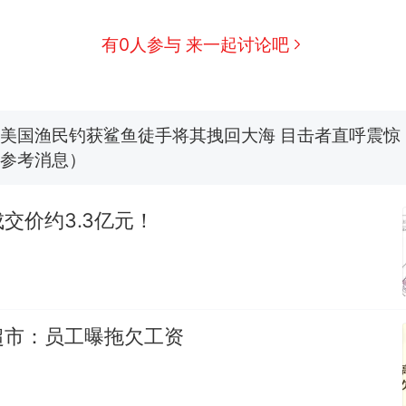
费大厨“全国小炒肉大王”称号，仅凭视频评出？中国
有0人参与 来一起讨论吧
男子上山采菌偶然发现鸡枞菌窝，原地守1天等它长大：
朵
美国渔民钓获鲨鱼徒手将其拽回大海 目击者直呼震惊
参考消息）
笔试第一被第二名传话劝弃考 官方通报
交价约3.3亿元！
那个在床头放菜刀的女孩，因老师一句“跟我回家”
热
超市：员工曝拖欠工资