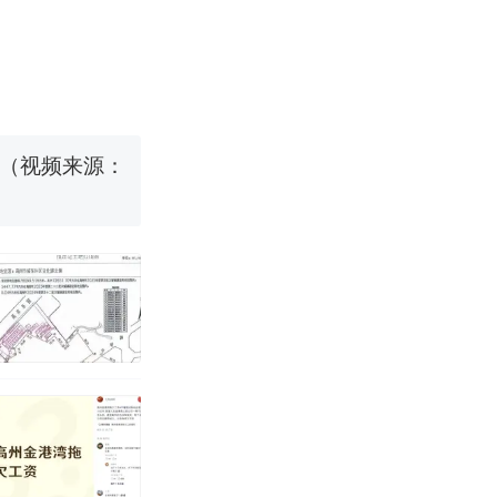
烹饪协会回应
挖了140多
 （视频来源：
改写了人生