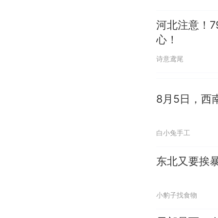
河北注意！
心！
诗意鸢尾
8月5日，
白小兔手工
东北又要挨
小豹子找食物