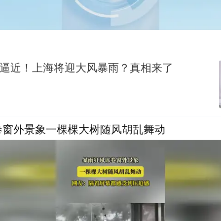
”逼近！上海将迎大风暴雨？真相来了
卷窗外景象一棵棵大树随风胡乱舞动