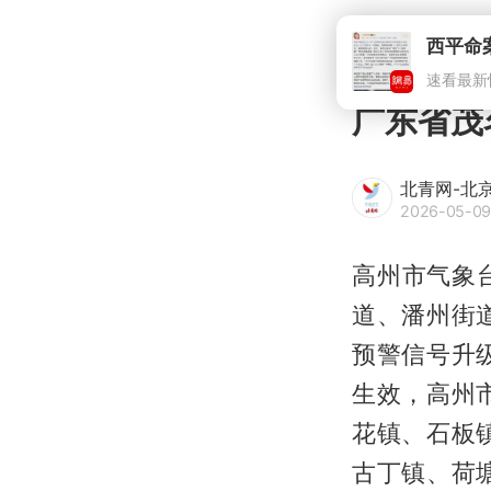
西平命
速看最新
广东省茂
北青网-北
2026-05-09
高州市气象台
道、潘州街
预警信号升
生效，高州
花镇、石板
古丁镇、荷