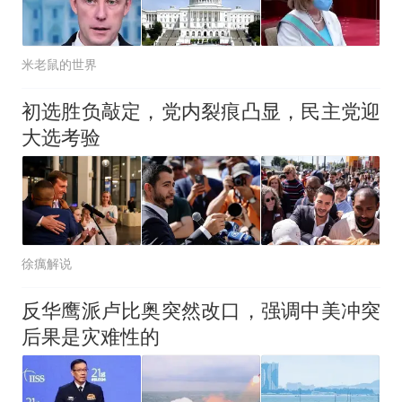
米老鼠的世界
初选胜负敲定，党内裂痕凸显，民主党迎
大选考验
徐癘解说
反华鹰派卢比奥突然改口，强调中美冲突
后果是灾难性的