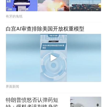
有牙的兔纸
白宫AI审查排除美国开放权重模型
界面新闻
特朗普愤怒否认弹药短
缺：爆料者该判终身监