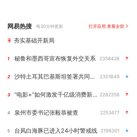
网易热搜
每30分钟更新
打开应用 查看全部
夯实基础开新局
秘鲁和墨西哥宣布恢复外交关系
2358428
1
沙特土耳其巴基斯坦签署共同防务协议
2301849
2
“电影+”如何激发千亿级消费新活力？
2282358
3
泉州市委书记张毅恭被查
2253477
4
台风白海豚已进入24小时警戒线
2196301
5