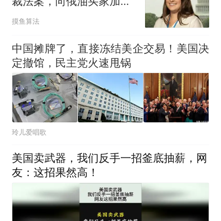
裁法案，向俄油买家加征
100%关税
摸鱼算法
中国摊牌了，直接冻结美企交易！美国决
定撤馆，民主党火速甩锅
玲儿爱唱歌
美国卖武器，我们反手一招釜底抽薪，网
友：这招果然高！