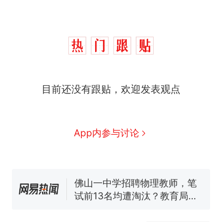
目前还没有跟贴，欢迎发表观点
那个在床头放菜刀的女孩，
热
因老师一句“跟我回家”改写了
人生
费大厨“全国小炒肉大王”称
新
App内参与讨论
号，仅凭视频评出？中国烹饪
协会回应
笔试第一被第二名传话劝弃考
官方通报
佛山一中学招聘物理教师，笔
试前13名均遭淘汰？教育局：
已叫停招聘，成立调查组全面
台风"白海豚"中心附近最大风
核查