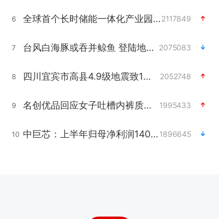
全球首个长时储能一体化产业园量产
2117849
6
台风白海豚或吞并鲸鱼 登陆地点更新
2075083
7
四川宜宾市高县4.9级地震致1人死亡
2052748
8
名创优品回应女子吐槽内裤质量差
1995433
9
中巨芯：上半年归母净利润1405.77万元
1896645
10