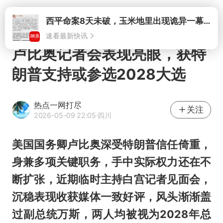
打开
西平命案8天未破，玉米地里出现诡异一幕，我突然想起了欧金中
速看最新快讯
卢比奥记者会表现亮眼，获特
朗普支持或参选2028大选
热点一网打尽
关注
2026-05-09 22:05
·四川
美国国务卿卢比奥深受特朗普信任倚重，
身兼多项关键职务，手中实际权力还在不
断扩张，近期临时主持白宫记者见面会，
沉稳表现收获媒体一致好评，风头渐渐盖
过副总统万斯，两人均被视为2028年总