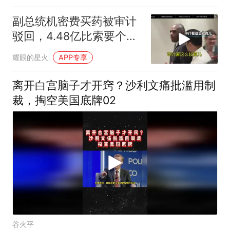
副总统机密费买药被审计
驳回，4.48亿比索要个人
掏腰包？
耀眼的星火
APP专享
离开白宫脑子才开窍？沙利文痛批滥用制
裁，掏空美国底牌02
谷火平