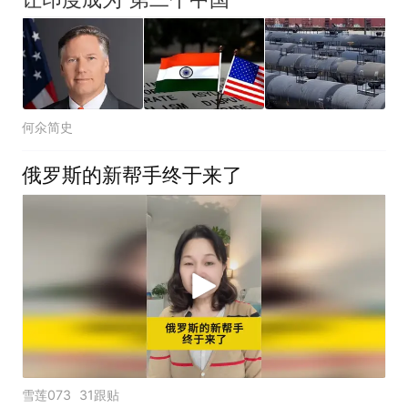
何氽简史
俄罗斯的新帮手终于来了
雪莲073
31跟贴