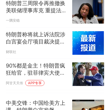
力已达15级 最新研判
特朗普三周限令再推撤换
享界G9车型预售价公布：
美联储理事库克 重提法院
43.98万起
已驳回的欺诈指控
那个在床头放菜刀的女孩，
热
一隅安稳
因老师一句“跟我回家”改写了
人生
特朗普称将就上诉法院涉
白宫宴会厅项目裁决提起
上诉
财联社
90%都是金主！特朗普疯
狂给官，驻菲律宾大使竟
是海滩餐厅老板？
阿甘天天传
APP专享
中美交锋：中国给美方上