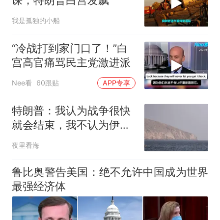
课，特朗普白宫发飙
我是孤独的小船
“冷战打到家门口了！”白
宫高官痛骂民主党激进派
Nee看
60跟贴
APP专享
特朗普：我认为战争很快
就会结束，我不认为伊朗
还能撑太久
夜里看海
鲁比奥警告美国：绝不允许中国成为世界
最强经济体