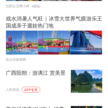
沈阳公交网小林
4跟贴
戏水消暑人气旺｜冰雪大世界气膜游乐王
国成亲子遛娃热门地
哈尔滨新闻网
广西阳朔：游漓江 赏美景
人民资讯
APP专享