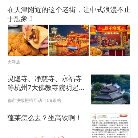
在天津附近的这个老街，让中式浪漫不止
于想象！
天津族
灵隐寺、净慈寺、永福寺
等杭州7大佛教寺院明起
临时关闭，别跑空了
都市快报橙柿互动
109跟贴
蓬莱怎么去？坐高铁啊！