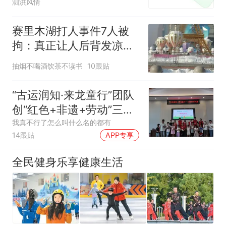
泗洪风情
赛里木湖打人事件7人被
拘：真正让人后背发凉
的，是那两分钟
抽烟不喝酒饮茶不读书
10跟贴
“古运润知·来龙童行”团队
创“红色+非遗+劳动”三维
育人新范式
我真不行了怎么叫什么名的都有
14跟贴
APP专享
全民健身乐享健康生活