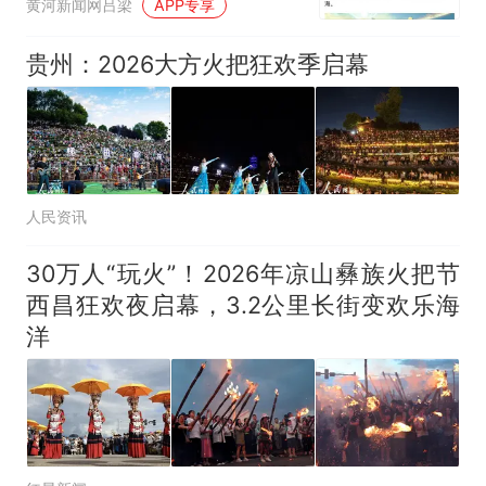
黄河新闻网吕梁
APP专享
贵州：2026大方火把狂欢季启幕
人民资讯
30万人“玩火”！2026年凉山彝族火把节
西昌狂欢夜启幕，3.2公里长街变欢乐海
洋