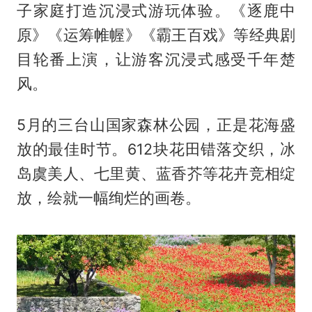
子家庭打造沉浸式游玩体验。《逐鹿中
原》《运筹帷幄》《霸王百戏》等经典剧
目轮番上演，让游客沉浸式感受千年楚
风。
5月的三台山国家森林公园，正是花海盛
放的最佳时节。612块花田错落交织，冰
岛虞美人、七里黄、蓝香芥等花卉竞相绽
放，绘就一幅绚烂的画卷。