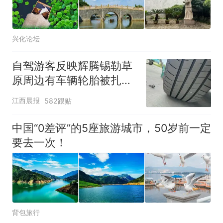
兴化论坛
自驾游客反映辉腾锡勒草
原周边有车辆轮胎被扎，
修理店铺换胎价格高达千
江西晨报
582跟贴
元，官方发布情况通报
中国“0差评”的5座旅游城市，50岁前一定
要去一次！
背包旅行