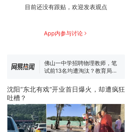
目前还没有跟贴，欢迎发表观点
全部作废，公平么？
搬家报价570元，搬到楼下
新
交5060元才肯搬上楼！女子傻
眼了……
空调24小时开着反而更省电？
App内参与讨论
电力部门回应
佛山一中学招聘物理教师，笔
试前13名均遭淘汰？教育局：
已叫停招聘，成立调查组全面
视频丨只要一枚命中就能让航
核查
母瘫痪 轰-6J实力有多强？
“不建议大家买深色蛋糕”上热
搜，网友：天塌了！
沈阳“东北有戏”开业首日爆火，却遭疯狂
十多万人报名的考试，成绩
热
吐槽？
全部作废，公平么？