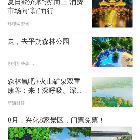
夏日经济乘“热”而上 消费
市场向“新”而行
环球网资讯
走，去平朔森林公园
朔州那些事儿
森林氧吧+火山矿泉双重
康养：来！深呼吸、深睡
眠、深度游
新浪财经
8月，兴化8家景区，门票免票！