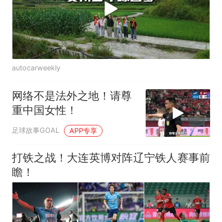
autocarweekly
网络不是法外之地！请尊
重中国女性！
足球故事GOAL
APP专享
打铁之战！大连英博对阵辽宁铁人赛事前
瞻！