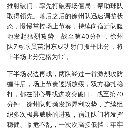
推射破门，率先打破赛场僵局，帮助球队
取得领先。落后之后的徐州队迅速调整状
态，慢慢掌控场上节奏，持续向宿迁队腹
地发起猛烈攻势。战至第40分钟，徐州
队7号球员苗润东成功射门扳平比分，将
上半场比分定格为1∶1。
下半场易边再战，两队经过一番激烈攻防
缠斗后，场上节奏逐渐放缓，双方稳扎稳
打，都在耐心寻找进攻突破口。战至第70
分钟，徐州队频频发起犀利攻势，连续组
织多次极具威胁的进攻，宿迁队门将发挥
稳健、临危不乱，一次次高接低挡，牢牢