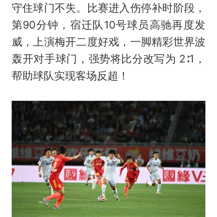
守住球门不失。比赛进入伤停补时阶段，
第90分钟，宿迁队10号球员高驰再度发
威，上演梅开二度好戏，一脚精彩世界波
轰开对手球门，强势将比分改写为 2∶1，
帮助球队实现客场反超！