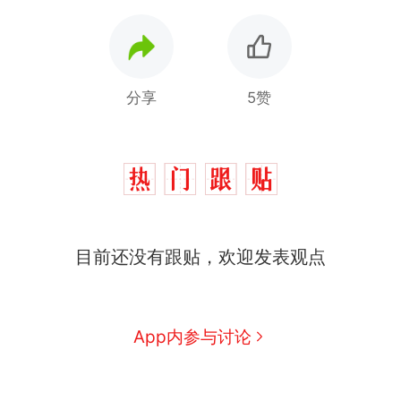
分享
5赞
制裁瓜子饺子，美国怕什
热
么？
目前还没有跟贴，欢迎发表观点
费大厨“全国小炒肉大王”称
新
号，仅凭视频评出？中国烹饪
协会回应
男子上山采菌偶然发现鸡枞菌
App内参与讨论
窝，原地守1天等它长大：挖了
140多朵
美国渔民钓获鲨鱼徒手将其拽
回大海 目击者直呼震惊 （视频