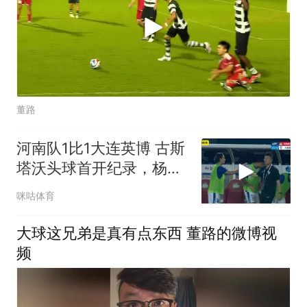
董路
河南队1比1大连英博 古斯
塔沃头球首开纪录，杨铭
锐助大连扳平比分
咪咕体育
大球这兄弟是真有点东西 董路的微博视
频