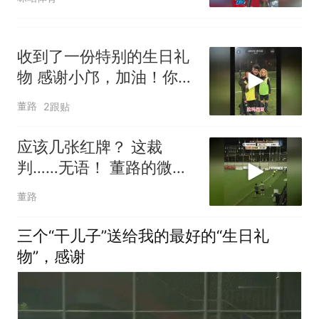
了
收到了一份特别的生日礼
物 感谢小邝，加油！你是
平台上走出的第一位职业
董路
2跟贴
球员！
应该几张红牌？ 这裁
判……无语！ 董路的微博
视频
董路
三个“干儿子”送给我的最好的“生日礼
物”，感谢