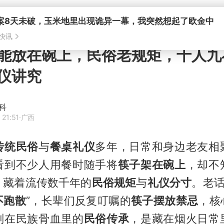
案8天未破，玉米地里出现诡异一幕，我突然想起了欧金中
快讯
能放在碗上，民俗老规矩，十人九
仪讲究
科
 21:51
·广西
传统民俗
与
餐桌礼仪
多年，日常和身边老友相
看到不少人用餐时随手将
筷子架在碗上
，却不
，藏着流传数千年的
民俗规矩
与
礼仪分寸
。老话
不跑散
”，长辈们反复叮嘱的
筷子摆放禁忌
，核
刻在民族骨血里的
民俗传承
，是藏在烟火日常