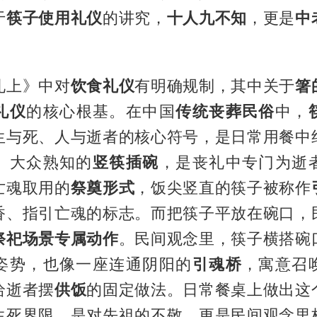
于
筷子使用礼仪
的讲究，
十人九不知
，更是
中
礼上》中对
饮食礼仪
有明确规制，其中关于
箸
礼仪
的核心根基。在中国
传统丧葬民俗
中，
生与死、人与逝者的核心符号，是日常用餐中
。大众熟知的
竖筷插碗
，是丧礼中专门为逝
亡魂取用的
祭奠形式
，饭尖竖直的筷子被称作
香、指引亡魂的标志。而把筷子平放在碗口，
祭祀场景专属动作
。民间观念里，筷子横搭碗
姿势，也像一座连通阴阳的
引魂桥
，寓意召
给逝者摆
供饭
的固定做法。日常餐桌上做出这
生死界限，是对先祖的不敬，更是民间观念里