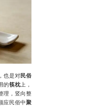
，也是对
民俗
用的
筷枕
上，
整理，竖向整
顺应民俗中
聚