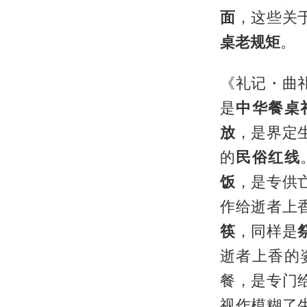
面
，这些关
桌老规矩
。
《礼记・曲
是
中华餐桌
放
，是界定
的
民俗红线
饭
，是专供
作给逝者上
筷
，同样是
逝者上香的
餐，是专门
视作模糊了