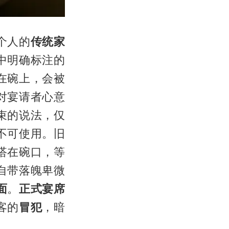
个人的
传统家
中明确标注的
在碗上，会被
对宴请者心意
束的说法，仅
不可使用。旧
搭在碗口，等
自带落魄卑微
面
。
正式宴席
客的
冒犯
，暗