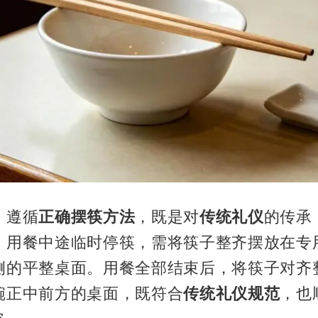
，遵循
正确摆筷方法
，既是对
传统礼仪
的传承
。用餐中途临时停筷，需将筷子整齐摆放在专
侧的平整桌面。用餐全部结束后，将筷子对齐
碗正中前方的桌面，既符合
传统礼仪规范
，也