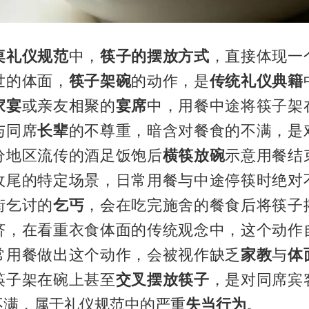
桌礼仪规范
中，
筷子的摆放方式
，直接体现一
世的体面，
筷子架碗
的动作，是
传统礼仪典籍
家宴
或亲友相聚的
宴席
中，用餐中途将筷子架
与同席
长辈
的不尊重，暗含对餐食的不满，是
分地区流传的酒足饭饱后
横筷放碗
示意用餐结
收尾的特定场景，日常用餐与中途停筷时绝对
街乞讨的
乞丐
，会在吃完施舍的餐食后将筷子
济，在看重衣食体面的传统观念中，这个动作
常用餐做出这个动作，会被视作缺乏
家教
与
体
筷子架在碗上甚至
交叉摆放筷子
，是对同席宾
不满，属于礼仪规范中的严重
失当行为
。