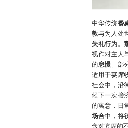
中华传统
餐
教
与为人处
失礼行为
。
视作对主人
的
怠慢
。部
适用于宴席
社会中，沿
候下一次接
的寓意，日
场合
中，将
含对宴席的