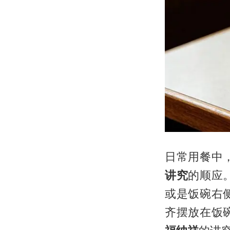
日常用餐中
讲究
的顺应
或是饭碗右
齐摆放在饭