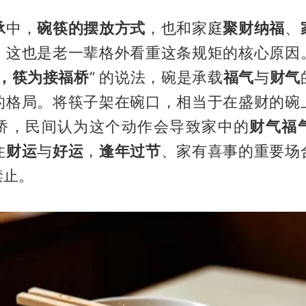
承
中，
碗筷的摆放方式
，也和家庭
聚财纳福
、
，这也是老一辈格外看重这条规矩的核心原因
，筷为接福桥
” 的说法，碗是承载
福气
与
财气
的格局。将筷子架在碗口，相当于在盛财的碗
桥，民间认为这个动作会导致家中的
财气福
住
财运
与
好运
，
逢年过节
、家有喜事的重要场
禁止。