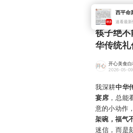
西平命
速看最新
筷子绝不
华传统礼
开心美食白
2026-05-09
我深耕
中华
宴席
，总能
意的小动作
架碗，福气
迷信，而是