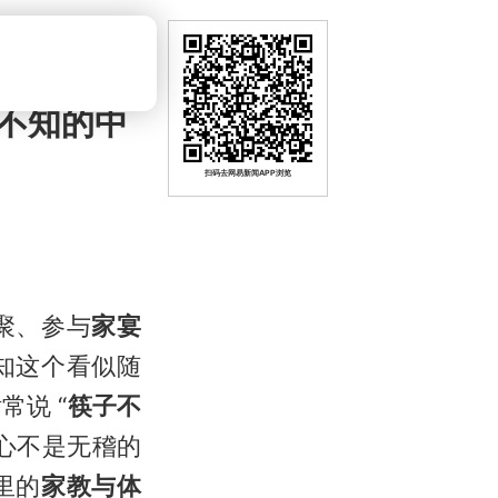
不知的中
扫码去网易新闻APP浏览
聚、参与
家宴
知这个看似随
常说 “
筷子不
心不是无稽的
里的
家教与体