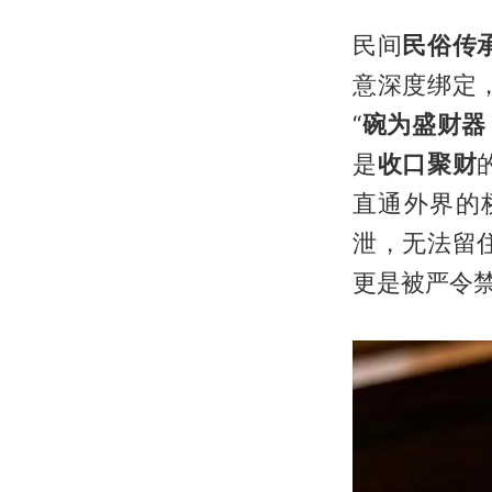
民间
民俗传
意深度绑定
“
碗为盛财器
是
收口聚财
直通外界的
泄，无法留
更是被严令