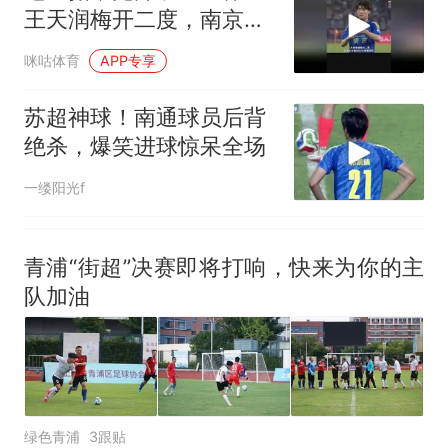
洛哥涌入西班牙
王天润梅开二度，南京客
场2比0战胜盐城！
咪咕体育
APP专享
苏超神球！南通球员后背
绝杀，爆笑进球惊呆全场
一缕阳光f
青浦“街超”决赛即将打响，快来为你的主
队加油
绿色青浦
3跟贴