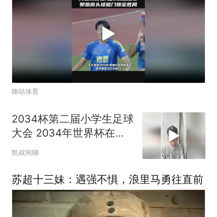
咪咕体育
2034杯第二届小学生足球
大会 2034年世界杯在沙
特举办 董路 凯叔闲聊
凯叔闲聊
苏超十三妹：遇强不惧，浪里马勇往直前