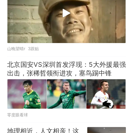
山晚望晴r
3跟贴
北京国安VS深圳首发浮现：5大外援最强
出击，张稀哲领衔进攻，塞鸟踢中锋
零度眼看球
地理相近，人文相亲！这