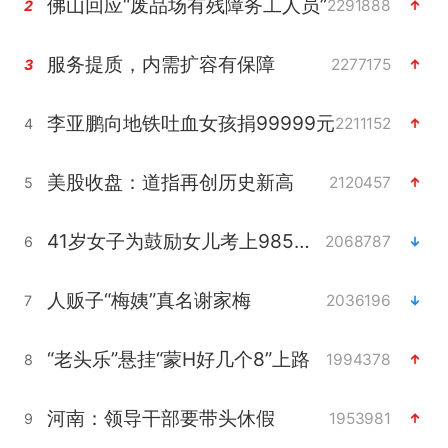
佛山回应“废品场有残障务工人员”
2291888
2
服务提质，内需扩容有保障
2277175
3
李亚鹏向地铁吐血女孩捐99999元
2211152
4
美股收盘：道指再创历史新高
2120457
5
41岁女子为鼓励女儿考上985研究生
2068787
6
人贩子“梅姨”真名谢家梅
2036196
7
“老头乐”悬挂“蒙H好几个8”上路
1994378
8
河南：领导干部要带头休假
1953981
9