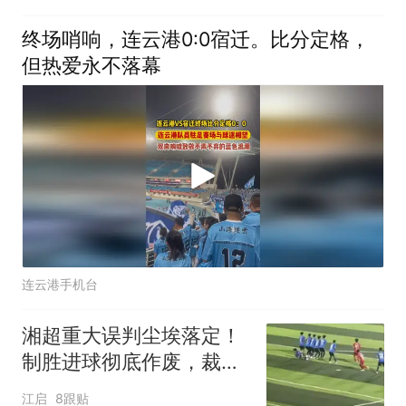
终场哨响，连云港0:0宿迁。比分定格，
但热爱永不落幕
连云港手机台
湘超重大误判尘埃落定！
制胜进球彻底作废，裁判
错漏判被公开追责
江启
8跟贴