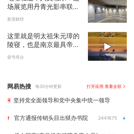
场展览用丹青光影串联沿
沪宁产业创新带“八市一
新浪财经
区”
这里就是明太祖朱元璋的
陵寝，也是南京最具帝王
气象的地方
壹号塔台
网易热搜
每30分钟更新
打开应用 查看全部
坚持党全面领导和党中央集中统一领导
官方通报传销头目出狱办书院
2441675
1