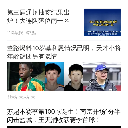
第三届辽超抽签结果出
炉！大连队落位南一区
半岛晨报
6跟贴
董路爆料10岁基利恩情况已明，天才小将
年龄谜团另有隐情
明天后天大后天
苏超本赛季第100球诞生！南京开场1分半
闪击盐城，王天润收获赛季首球！