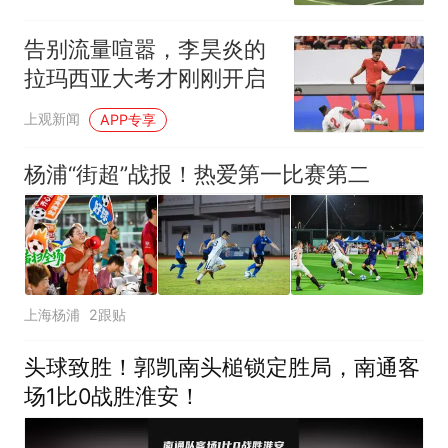
告别流量喧嚣，李昊炎的
拉玛西亚大考才刚刚开启
上观新闻
APP专享
杨浦“街超”战报！热爱第一比赛第二
上海杨浦
2跟贴
头球致胜！郭凯南头槌锁定胜局，南通客
场1比0战胜淮安！