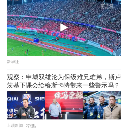
新华社
观察：申城双雄沦为保级难兄难弟，斯卢
茨基下课会给穆斯卡特带来一些警示吗？
上观新闻
2跟贴