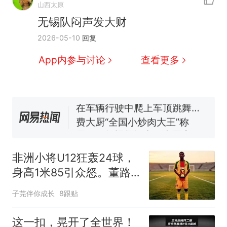
山西太原
无锡队闷声发大财
西班牙飞地休达边境，摩洛
热
2026-05-10
回复
哥士兵搬起大石块投向移民引
争议，此前一天内数万人从摩
男子上山采菌偶然发现鸡枞
新
App内参与讨论
查看更多
洛哥涌入西班牙
菌窝，原地守1天等它长大：挖
了140多朵
美国一场追捕行动中，一男子
在车辆行驶中爬上车顶跳舞。
（新京报）
费大厨“全国小炒肉大王”称
号，仅凭视频评出？中国烹饪
协会回应
笔试第一被第二名传话劝弃考
官方通报
非洲小将U12狂轰24球，
惊艳！字都飘起来了 博主在田
身高1米85引众怒。董路
间创作“悬浮字” 网友：真·裸眼
悬赏2万打假，一查母亲
3D！
西班牙飞地休达边境，摩洛
热
子芫伴你成长
8跟贴
是国手
哥士兵搬起大石块投向移民引
争议，此前一天内数万人从摩
这一扣，晃开了全世界！