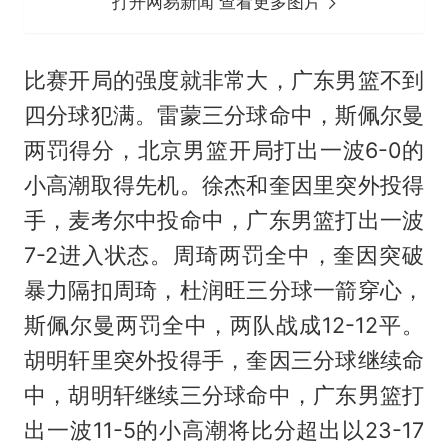
打开网易新闻 查看更多图片
比赛开局的强度就非常大，广东男篮不到
四分球犯满。雷蒙三分球命中，斯佩尔曼
两罚得分，北京男篮开局打出一波6-0的
小高潮取得先机。徐杰和奎因里突外投得
手，麦考尔中投命中，广东男篮打出一波
7-2进入状态。周琦两罚全中，奎因突破
暴力隔扣周琦，杜润旺三分球一箭穿心，
斯佩尔曼两罚全中，两队战成12-12平。
胡明轩里突外投得手，奎因三分球继续命
中，胡明轩继续三分球命中，广东男篮打
出一波11-5的小高潮将比分超出以23-17