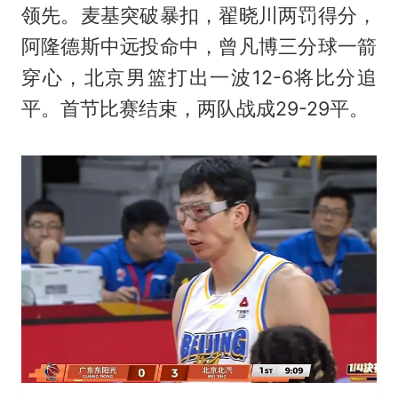
领先。麦基突破暴扣，翟晓川两罚得分，
阿隆德斯中远投命中，曾凡博三分球一箭
穿心，北京男篮打出一波12-6将比分追
平。首节比赛结束，两队战成29-29平。