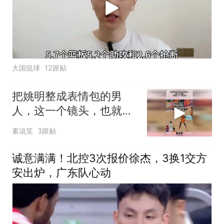
大国侃球
12跟贴
把姚明整成表情包的男
人，这一个镜头，也就看
了一百遍吧
素说笑
3跟贴
诚意满满！北控3次报价徐杰，3换1交方
安出炉，广东队心动