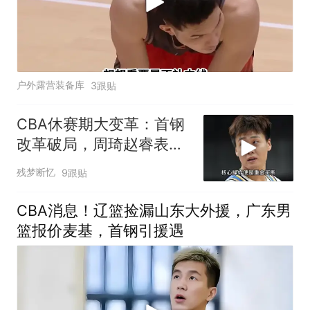
户外露营装备库
3跟贴
CBA休赛期大变革：首钢
改革破局，周琦赵睿表态
定心
残梦断忆
9跟贴
CBA消息！辽篮捡漏山东大外援，广东男
篮报价麦基，首钢引援遇