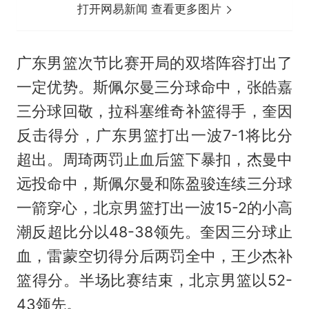
打开网易新闻 查看更多图片
广东男篮次节比赛开局的双塔阵容打出了
一定优势。斯佩尔曼三分球命中，
张皓嘉
三分球回敬，拉科塞维奇补篮得手，奎因
反击得分，广东男篮打出一波7-1将比分
超出。周琦两罚止血后篮下暴扣，杰曼中
远投命中，斯佩尔曼和陈盈骏连续三分球
一箭穿心，北京男篮打出一波15-2的小高
潮反超比分以48-38领先。奎因三分球止
血，雷蒙空切得分后两罚全中，王少杰补
篮得分。半场比赛结束，北京男篮以52-
43领先。