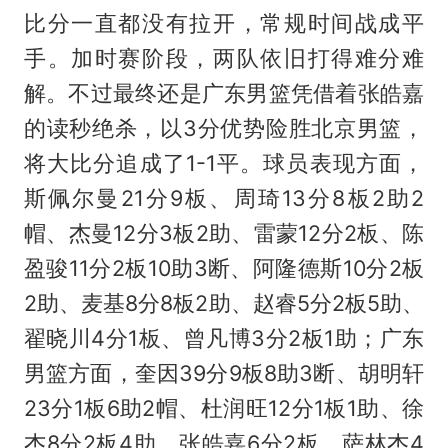
比分一直都没有拉开，常规时间战成平
手。加时赛阶段，两队依旧打得难分难
解。不过最终还是广东男篮凭借着张皓嘉
的读秒绝杀，以3分优势险胜北京男篮，
将大比分追成了1-1平。球员表现方面，
斯佩尔曼21分9板、周琦13分8板2助2
帽、杰曼12分3板2助、雷蒙12分2板、陈
盈骏11分2板10助3断、阿隆德斯10分2板
2助、麦基8分8板2助、赵睿5分2板5助、
翟晓川4分1板、曾凡博3分2板1助；广东
男篮方面，奎因39分9板8助3断、胡明轩
23分1板6助2帽、杜润旺12分1板1助、徐
杰8分2板4助、张皓嘉6分2板、萨林杰4