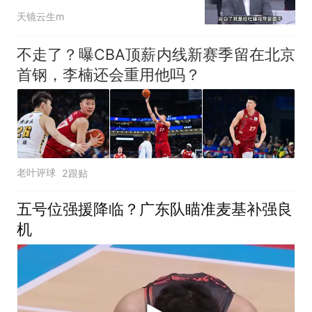
天镜云生m
不走了？曝CBA顶薪内线新赛季留在北京
首钢，李楠还会重用他吗？
老叶评球
2跟贴
五号位强援降临？广东队瞄准麦基补强良
机