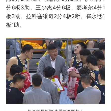
分6板3助、王少杰4分6板、麦考尔4分1
板3助、拉科塞维奇2分4板2断、崔永熙1
板1助。