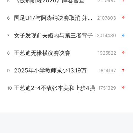
《披荆斩棘2026》阵容官宣
2110487
5
国足U17与阿森纳决赛取消 并列冠军
2107803
6
女子发现前夫婚内与第三者育子
2014430
7
王艺迪无缘横滨赛决赛
1925822
8
2025年小学教师减少13.19万
1814167
9
王艺迪2-4不敌张本美和止步4强
1751329
10