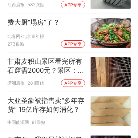
修理店铺换胎价格高达千
江西晨报
582跟贴
APP专享
元，官方发布情况通报
费大厨“塌房”了？
北青网-北京青年报
273跟贴
APP专享
甘肃麦积山景区看完所有
石窟需2000元？景区：部
分石窟受特别保护，游客
潇湘晨报
281跟贴
APP专享
可按需买
大亚圣象被指售卖“多年存
货” 19亿库存如何消化？
中国能源网
81跟贴