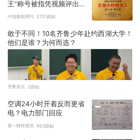
王"称号被指凭视频评出
官方回应
中国新闻周刊
2751跟贴
敢于不同！10名齐鲁少年赴约西湖大学！
他们是谁？为何而选？
齐鲁壹点
2跟贴
空调24小时开着反而更省
电？电力部门回应
第一财经资讯
963跟贴