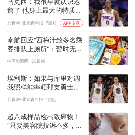
马克西：我很早就认识老
詹了 他身上最大的特质就
是谦逊
北青网-北京青年报
7跟贴
APP专享
南航回应“西梅汁致多名乘
客排队上厕所”：暂时无法
核查是否发放西梅汁
中国能源网
30跟贴
埃利斯：如果与库里对调
我照样能率领那支勇士取
得现在的成就
北青网-北京青年报
1跟贴
超八成样品检出致癌物！
“只要美容院投诉不多，店
家就不会更换产品”