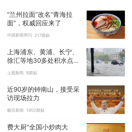
“兰州拉面”改名“青海拉
面”，权威回应来了
中国新闻周刊
217跟贴
上海浦东、黄浦、长宁、
徐汇等地30多处积水点正
在抢排
上观新闻
8跟贴
近90岁的钟南山，接受采
访现场拉力
极目新闻
1902跟贴
费大厨"全国小炒肉大