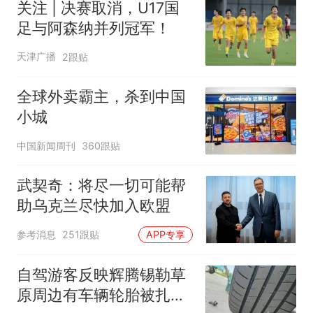
关注 | 决赛取消，U17国
足与阿森纳并列冠军！
天津广播
2跟贴
全球外卖霸主，杀到中国
小城
中国新闻周刊
360跟贴
武契奇：将尽一切可能帮
助乌克兰尽快加入欧盟
参考消息
251跟贴
APP专享
自驾游客反映辉腾锡勒草
原周边有车辆轮胎被扎，