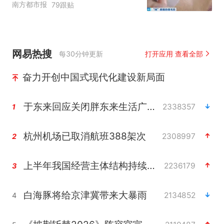
南方都市报
79跟贴
网易热搜
每30分钟更新
打开应用 查看全部
奋力开创中国式现代化建设新局面
于东来回应关闭胖东来生活广场店
2338357
1
杭州机场已取消航班388架次
2308997
2
上半年我国经营主体结构持续优化
2236179
3
白海豚将给京津冀带来大暴雨
2134852
4