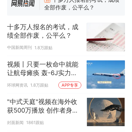
全部作废，公平么？
全球唯一没有法定首都的国
新
家，刚改国名，总统就邀请中
十多万人报名的考试，成
国大使骑行绕了几乎整个国境
搬家报价570元，搬到楼下交
绩全部作废，公平么？
线一圈，还曾两次到中国寻根
5060元才肯搬上楼！女子傻眼
了……
视频丨只要一枚命中就能让航
中国新闻周刊
1.8万跟贴
母瘫痪 轰-6J实力有多强？
空调24小时开着反而更省电？
视频丨只要一枚命中就能
电力部门回应
让航母瘫痪 轰-6J实力有
佛山一中学招聘物理教师，笔
多强？
环球网资讯
1.8万跟贴
APP专享
试前13名均遭淘汰？教育局：
已叫停招聘，成立调查组全面
十多万人报名的考试，成绩
热
"中式天庭"视频在海外收
核查
全部作废，公平么？
获500万播放 创作者身份
披露
封面新闻
1861跟贴