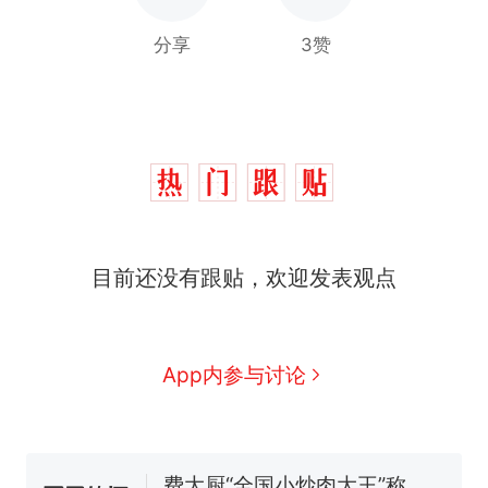
分享
3赞
目前还没有跟贴，欢迎发表观点
那个在床头放菜刀的女孩，
热
因老师一句“跟我回家”改写了
人生
制裁瓜子饺子，美国怕什
新
App内参与讨论
么？
费大厨“全国小炒肉大王”称
号，仅凭视频评出？中国烹饪
协会回应
男子上山采菌偶然发现鸡枞菌