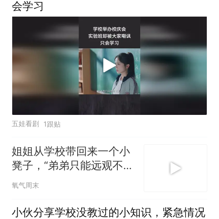
会学习
五娃看剧
1跟贴
姐姐从学校带回来一个小
凳子，“弟弟只能远观不能
近玩焉，看到姐姐走过来
氧气周末
立马让座”
小伙分享学校没教过的小知识，紧急情况