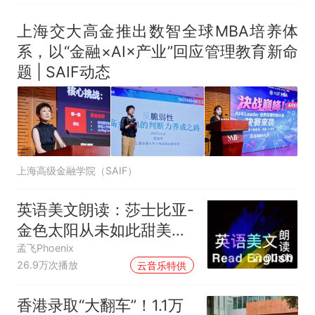
上海交大高金推出数智全球MBA培养体
系，以“金融×AI×产业”回应管理教育新命
题 | SAIF动态
上海高级金融学院（SAIF）
英语美文朗读：莎士比亚-
金色太阳从未如此甜美吻
过
孟飞Phoenix
00:00
26.9万次播放
云音乐特供
香港录取“大翻车”！1.1万