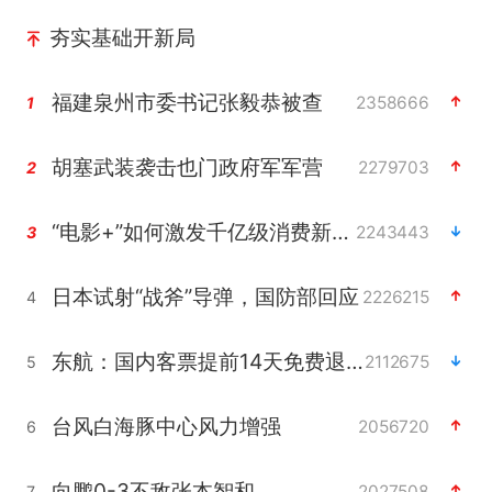
夯实基础开新局
福建泉州市委书记张毅恭被查
2358666
1
胡塞武装袭击也门政府军军营
2279703
2
“电影+”如何激发千亿级消费新活力？
2243443
3
日本试射“战斧”导弹，国防部回应
2226215
4
东航：国内客票提前14天免费退改
2112675
5
台风白海豚中心风力增强
2056720
6
向鹏0-3不敌张本智和
2027508
7