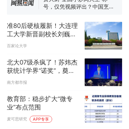
窝，原地守1天等它长大：挖了
140多朵
美国渔民钓获鲨鱼徒手将其拽
回大海 目击者直呼震惊 （视频
准80后硬核履新！大连理
来源：参考消息）
笔试第一被第二名传话劝弃考
工大学新晋副校长刘巍，
官方通报
三年连跳实力出圈
那个在床头放菜刀的女孩，
百家论大学
热
因老师一句“跟我回家”改写了
人生
北大07级杀疯了！苏炜杰
获统计学界“诺奖”，奠基
AI统计
南方都市报
教育部：稳步扩大“微专
业”布点范围
麦可思研究
APP专享