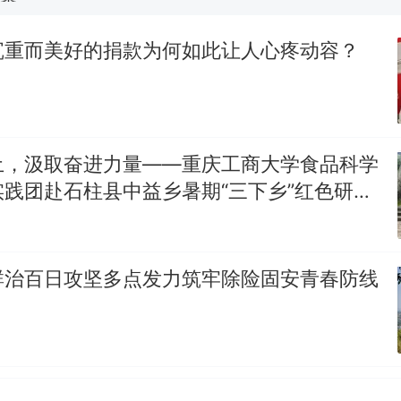
那个在床头放菜刀的女孩，因老师一句“跟我回家”改
沉重而美好的捐款为何如此让人心疼动容？
美国渔民钓获鲨鱼徒手将其拽回大海 目击者直呼震惊
参考消息）
笔试第一被第二名传话劝弃考 官方通报
土，汲取奋进力量——重庆工商大学食品科学
制裁瓜子饺子，美国怕什么？
热
践团赴石柱县中益乡暑期“三下乡”红色研学
群治百日攻坚多点发力筑牢除险固安青春防线