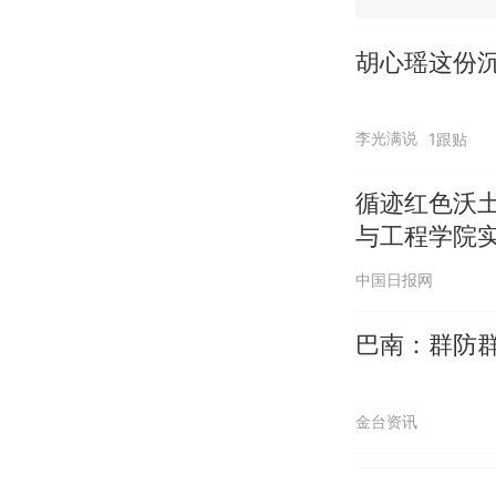
胡心瑶这份
李光满说
1跟贴
循迹红色沃
与工程学院实
活动
中国日报网
巴南：群防
金台资讯