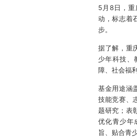
5月8日，
动，标志着
步。
据了解，重
少年科技、
障、社会福
基金用途涵
技能竞赛、
题研究；表
优化青少年
旨、贴合青