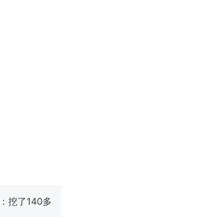
国烹饪协会回
挖了140多