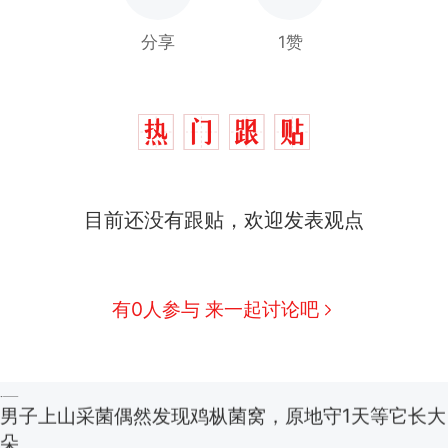
分享
1赞
目前还没有跟贴，欢迎发表观点
有0人参与 来一起讨论吧
制裁瓜子饺子，美国怕什么？
热
费大厨“全国小炒肉大王”称号，仅凭视频评出？中
新
应
男子上山采菌偶然发现鸡枞菌窝，原地守1天等它长大：
朵