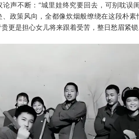
议论声不断：“城里娃终究要回去，可别耽误闺
垒、政策风向，全都像炊烟般缭绕在这段朴素
青贵更是担心女儿将来跟着受苦，整日愁眉紧锁