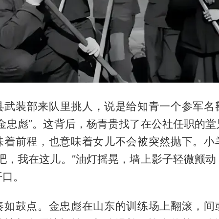
夏，县武装部来队里挑人，说是给知青一个参军名
“金忠彪”。这背后，杨青贵找了在公社任职的堂
味着前程，也意味着女儿不会被突然抛下。小
去吧，我在这儿。”油灯摇晃，墙上影子轻微颤动
开口。
奏如鼓点。金忠彪在山东的训练场上翻滚，间