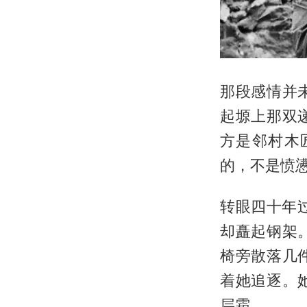
那段感情并
起塬上那双
方是邻村木
的，不是愤
转眼四十年
却矗起钢架
椅旁散落几
着她追逐。
层霜。