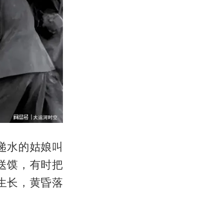
递水的姑娘叫
送馍，有时把
生长，黄昏落