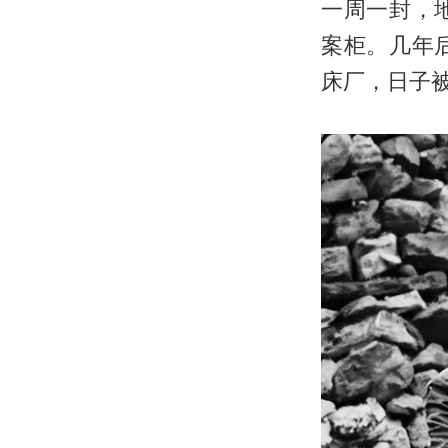
一周一封，
案柜。几年
床厂，日子