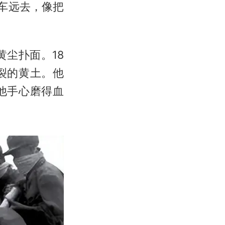
车远去，像把
黄尘扑面。18
裂的黄土。他
他手心磨得血