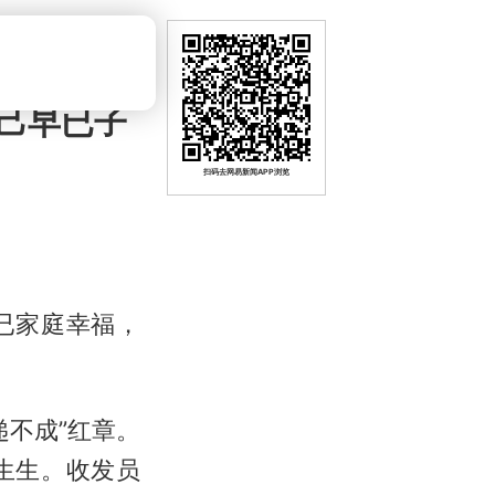
己早已子
扫码去网易新闻APP浏览
已家庭幸福，
递不成”红章。
生生。收发员