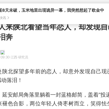
案8天未破，玉米地里出现诡异一幕，我突然想起了欧金中
快讯
人来陕北看望当年恋人，却发现自
泪奔
 09:30
·江西
·研究员
赴陕北探望多年前的恋人，却意外发现自己现
感动落泪！
秋，延安邮局角落里躺着一封蓝格邮简，盖着“投
张褪色合影，两位年轻人倚枣树而立，笑得怯