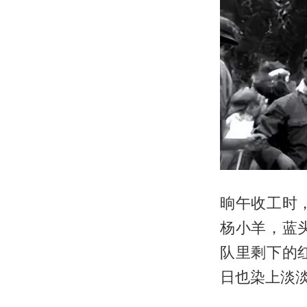
晌午收工时
杨小羊，蓝
队里剩下的
日也染上淡