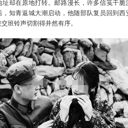
地址却在原地打转。邮路漫长，许多信笺干脆
后，知青返城大潮启动，他随部队复员回到西
被交班铃声切割得井然有序。