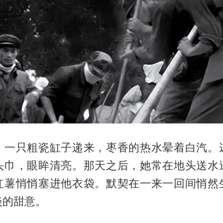
，一只粗瓷缸子递来，枣香的热水晕着白汽。
头巾，眼眸清亮。那天之后，她常在地头送水
红薯悄悄塞进他衣袋。默契在一来一回间悄然
淡的甜意。