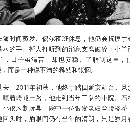
未随时间蒸发。偶尔夜班休息，他仍会抚摸手
递水的手。托人打听到的消息支离破碎：小羊
匠，日子虽清苦，却也安稳。了解到这里，
懑，而是一种说不清的释然和怅惘。
过去。2011年初秋，他终于踏回延安站台。风
。顺着崎岖土路，他走到当年三队的小院。石
件小孩木制玩具。院中一位银发老妇弯腰浇花
她回头时，眉眼间仍有当年的清朗，只是岁月