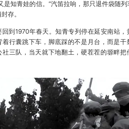
“又是知青娃的信。”汽笛拉响，那只退件袋随列
悄封存。
回到1970年春天。知青专列停在延安南站，
背着行囊跳下车，脚底踩的不是月台，而是干
公社三队，当天就下地翻土，硬茬茬的塬畔把