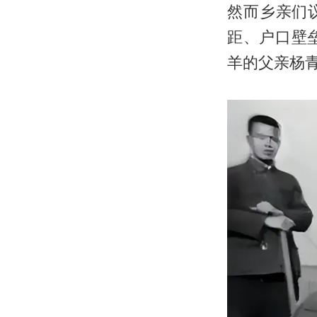
然而乡亲们
距、户口壁
羊的父亲杨