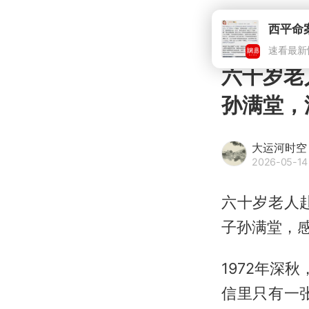
西平命
速看最新
六十岁老
孙满堂，
大运河时空
2026-05-14
六十岁老人
子孙满堂，
1972年深
信里只有一