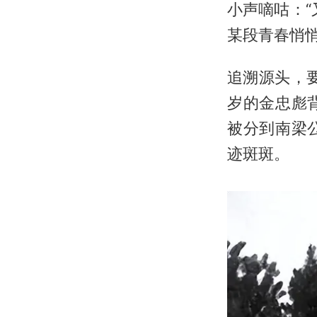
小声嘀咕：
某段青春悄
追溯源头，要
岁的金忠彪
被分到南梁
迹斑斑。