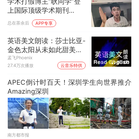
学术打假博主“耿同学”登
上国际顶级学术期刊
《Nature》！
总在茶余后
APP专享
英语美文朗读：莎士比亚-
金色太阳从未如此甜美吻
过
孟飞Phoenix
00:00
27.4万次播放
云音乐特供
APEC倒计时百天！深圳学生向世界推介
Amazing深圳
南方都市报