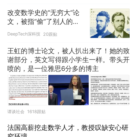
改变数学史的“无穷大”论
文，被指“偷”了别人的成
果
DeepTech深科技
20跟贴
王虹的博士论文，被人扒出来了！她的致
谢部分，英文写得跟小学生一样。带头开
喷的，是一位雅思6分多的博主
谭谈社会
1618跟贴
法国高薪挖走数学人才，教授叹缺安心研
究环境