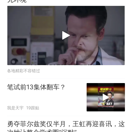
各地精彩不容错过
笔试前13集体翻车？
我是天宇
19跟贴
勇夺菲尔兹奖仅半月，王虹再迎喜讯，这