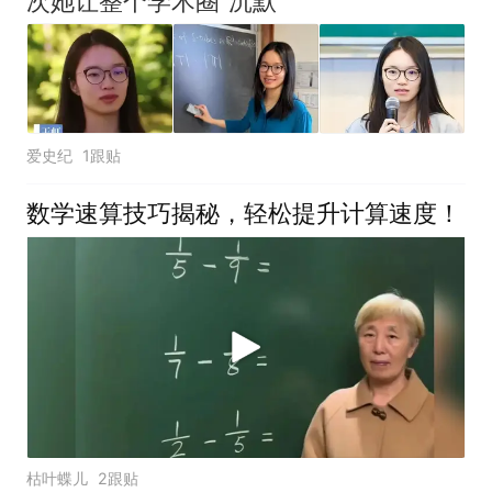
次她让整个学术圈“沉默”
爱史纪
1跟贴
数学速算技巧揭秘，轻松提升计算速度！
枯叶蝶儿
2跟贴