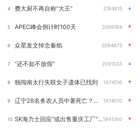
费大厨不再自称“大王”
2184815
4
APEC峰会倒计时100天
2099184
5
众星发文悼念秦焰
2094875
6
“还不如不放假”
2091333
7
独闯南太行失联女子遗体已找到
1974516
8
辽宁28名务农人员中暑死亡？官方辟谣
1974010
9
SK海力士回应“或出售重庆工厂”传闻
1841260
10