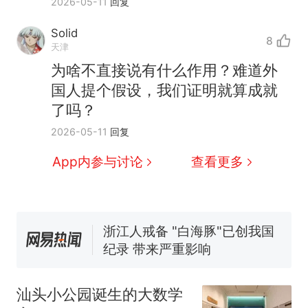
2026-05-11
回复
Solid
8
天津
为啥不直接说有什么作用？难道外
国人提个假设，我们证明就算成就
了吗？
十多万人报名的考试，成绩
热
全部作废，公平么？
2026-05-11
回复
全球唯一没有法定首都的国
新
App内参与讨论
查看更多
家，刚改国名，总统就邀请中
国大使骑行绕了几乎整个国境
5万的小车卖不动，40万以上
线一圈，还曾两次到中国寻根
的抢着买
浙江人戒备 "白海豚"已创我国
纪录 带来严重影响
视频丨只要一枚命中就能让航
母瘫痪 轰-6J实力有多强？
汕头小公园诞生的大数学
泰州父亲的手写家书遗失30