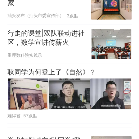
家
年，网友淘到后寄给女儿：花
鸟市场搬了，但爱还在
十多万人报名的考试，成绩
热
汕头发布（汕头市委宣传部）
3跟贴
全部作废，公平么？
行走的课堂|双队联动进社
区，数学宣讲传薪火
重理数科院实践录
耿同学为何登上了《自然》？
难得君
57跟贴