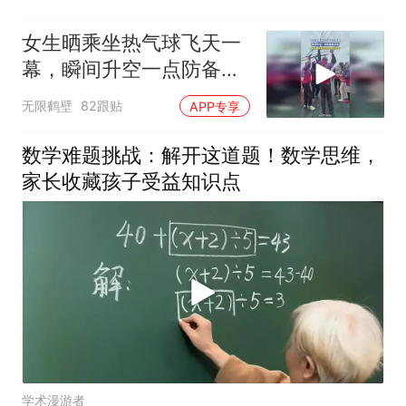
女生晒乘坐热气球飞天一
幕，瞬间升空一点防备都
没有
无限鹤壁
82跟贴
APP专享
数学难题挑战：解开这道题！数学思维，
家长收藏孩子受益知识点
学术漫游者