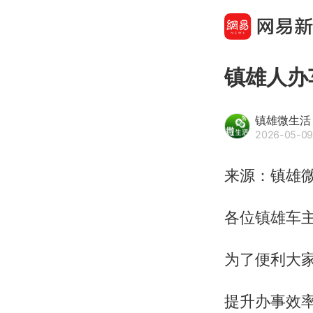
镇雄人办
镇雄微生活
2026-05-09
来源：镇雄微
各位镇雄车
为了便利大
提升办事效