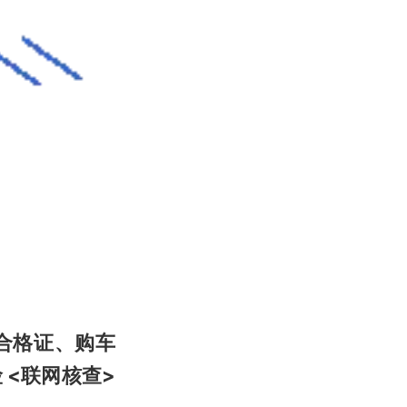
合格证、购车
 <联网核查>