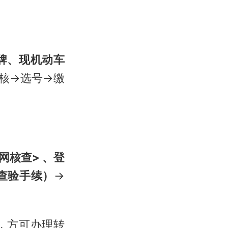
牌、现机动车
核→选号→缴
网核查> 、登
查验手续）
→
，方可办理转