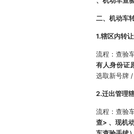
、机动车查
二、机动车
1.辖区内转
流程：查验
有人身份证
选取新号牌 
2.迁出管理
流程：查验
查> 、现
车查验手续