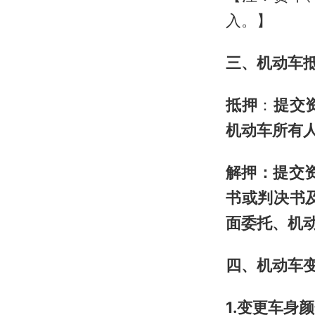
入。】
三、机动车抵
抵押
：
提交
机动车所有
解押：
提交
书或判决书
面委托、机
四、机动车
1.变更车身