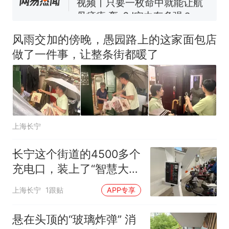
母瘫痪 轰-6J实力有多强？
空调24小时开着反而更省电？
电力部门回应
风雨交加的傍晚，愚园路上的这家面包店
大雨将至一家老小6分钟抢收完
做了一件事，让整条街都暖了
1千斤稻谷
十多万人报名的考试，成绩
热
全部作废，公平么？
上海长宁
长宁这个街道的4500多个
充电口，装上了“智慧大
脑”
上海长宁
1跟贴
APP专享
悬在头顶的“玻璃炸弹” 消