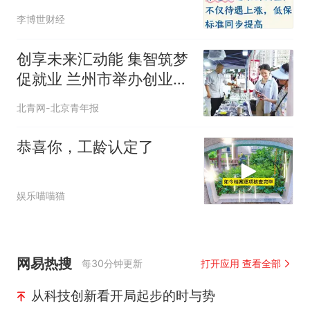
提高双喜临门
李博世财经
创享未来汇动能 集智筑梦
促就业 兰州市举办创业集
市暨社保服务宣传活动
北青网-北京青年报
恭喜你，工龄认定了
娱乐喵喵猫
网易热搜
每30分钟更新
打开应用 查看全部
从科技创新看开局起步的时与势