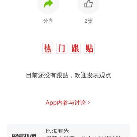
分享
2赞
目前还没有跟贴，欢迎发表观点
十多万人报名的考试，成绩
热
全部作废，公平么？
全球唯一没有法定首都的国
新
App内参与讨论
家，刚改国名，总统就邀请中
国大使骑行绕了几乎整个国境
5万的小车卖不动，40万以上
线一圈，还曾两次到中国寻根
的抢着买
视频丨只要一枚命中就能让航