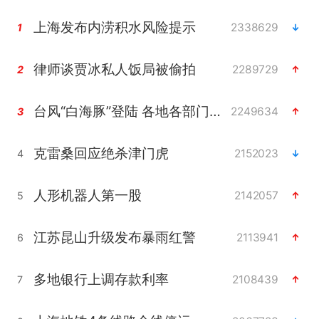
上海发布内涝积水风险提示
2338629
1
律师谈贾冰私人饭局被偷拍
2289729
2
台风“白海豚”登陆 各地各部门全力应对
2249634
3
克雷桑回应绝杀津门虎
2152023
4
人形机器人第一股
2142057
5
江苏昆山升级发布暴雨红警
2113941
6
多地银行上调存款利率
2108439
7