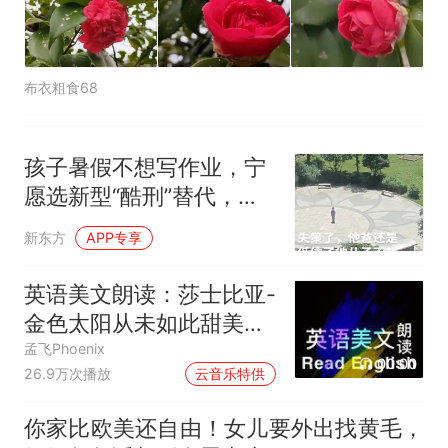
布衣粗食68
孩子暑假不想写作业，宁
愿选新型“酷刑”替代，家
长：低估孩子不想写的决
新东方
APP专享
心了哈哈
英语美文朗读：莎士比亚-
金色太阳从未如此甜美吻
过
孟飞Phoenix
00:00
26.9万次播放
云音乐特供
你家比欧美还自由！女儿要外出找黄毛，