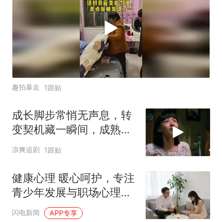
趣拍暴走
1跟贴
成长脚步常悄无声息，转
变契机藏一瞬间，成熟蜕
变就在不经意
凉爽追剧
1跟贴
健康心理 暖心呵护，专注
青少年发展与职场心理赋
能
闪电新闻
APP专享