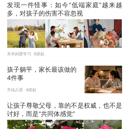
官方通报
发现一件怪事：如今“低端家庭”越来越
那个在床头放菜刀的女孩，
热
多，对孩子的伤害不容忽视
因老师一句“跟我回家”改写了
人生
禾禾妈爱学习
6跟贴
孩子躺平，家长最该做的
4件事
齐祐占星
4跟贴
让孩子尊敬父母，靠的不是权威，也不是
讨好，而是“共同体感觉”