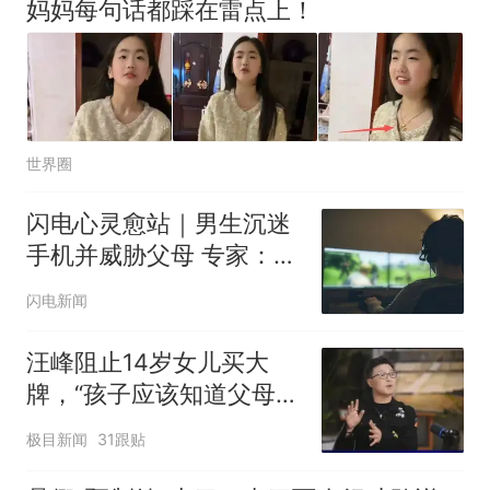
妈妈每句话都踩在雷点上！
世界圈
闪电心灵愈站｜男生沉迷
手机并威胁父母 专家：放
弃无底线妥协才是正解
闪电新闻
汪峰阻止14岁女儿买大
牌，“孩子应该知道父母的
不易”，称自己买衣服80%
极目新闻
31跟贴
都在淘宝