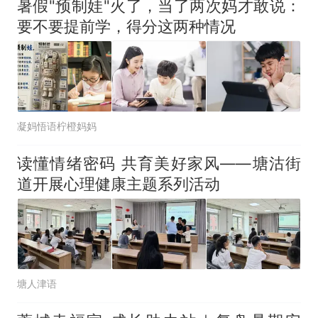
暑假"预制娃"火了，当了两次妈才敢说：
要不要提前学，得分这两种情况
凝妈悟语柠橙妈妈
读懂情绪密码 共育美好家风——塘沽街
道开展心理健康主题系列活动
塘人津语