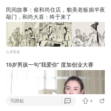
民间故事：俊和尚住店，貌美老板娘半夜
敲门，和尚大喜：终于来了
心灵悦读
19岁男孩一句“我爱你” 度加创业大赛
写跟贴
4