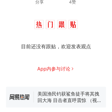
分享
4赞
那个在床头放菜刀的女孩，
热
目前还没有跟贴，欢迎发表观点
因老师一句“跟我回家”改写了
人生
制裁瓜子饺子，美国怕什
新
么？
费大厨“全国小炒肉大王”称
App内参与讨论
号，仅凭视频评出？中国烹饪
协会回应
男子上山采菌偶然发现鸡枞菌
窝，原地守1天等它长大：挖了
140多朵
美国渔民钓获鲨鱼徒手将其拽
回大海 目击者直呼震惊 （视频
来源：参考消息）
笔试第一被第二名传话劝弃考