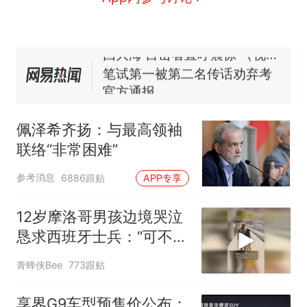
窝，原地守1天等它长大：挖了
140多朵
美国渔民钓获鲨鱼徒手将其拽
回大海 目击者直呼震惊 （视频
来源：参考消息）
笔试第一被第二名传话劝弃考
官方通报
惊艳！字都飘起来了 博主在田
间创作“悬浮字” 网友：真·裸眼
佩泽希齐扬：与最高领袖
3D！
“不想干了特提出辞职”，疑
热
联络“非常困难”
似南京大学数院院长辞职信流
传，院方回应：喻良教授已卸
参考消息
6886跟贴
APP专享
任院长一职，不清楚辞职信来
源；曾用手绘图做头像
12岁摩洛哥男孩边境哭泣
恳求西班牙士兵：“可不可
以不要把我遣返回国”
青蜂侠Bee
773跟贴
享界G9车型预售价公布：