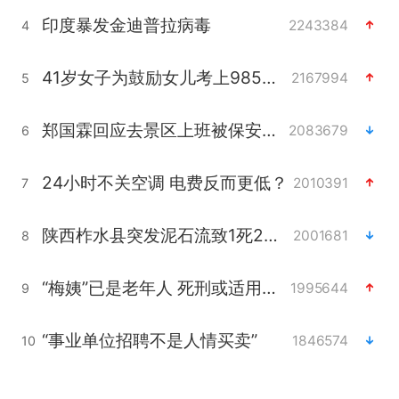
印度暴发金迪普拉病毒
2243384
4
41岁女子为鼓励女儿考上985研究生
2167994
5
郑国霖回应去景区上班被保安拦下
2083679
6
24小时不关空调 电费反而更低？
2010391
7
陕西柞水县突发泥石流致1死2失联
2001681
8
“梅姨”已是老年人 死刑或适用受限
1995644
9
“事业单位招聘不是人情买卖”
1846574
10