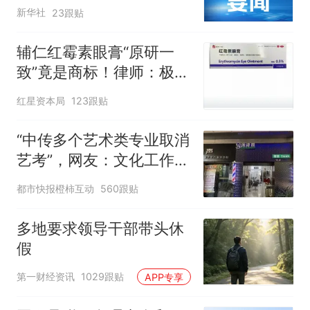
新华社
23跟贴
辅仁红霉素眼膏“原研一
致”竟是商标！律师：极易
误导消费者，不妥
红星资本局
123跟贴
“中传多个艺术类专业取消
艺考”，网友：文化工作者
一定要有文化，这句话的
都市快报橙柿互动
560跟贴
含金量还在持续上升
多地要求领导干部带头休
假
第一财经资讯
1029跟贴
APP专享