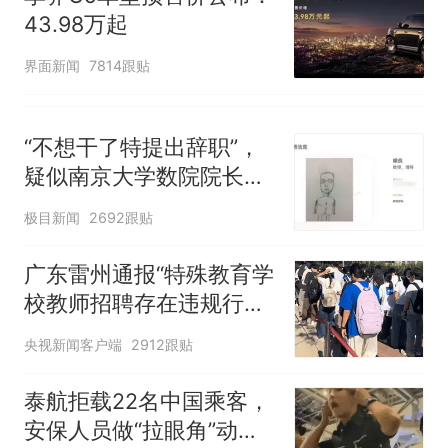
43.98万起
界面新闻
7814跟贴
“不想干了特提出辞职”，
疑似南京大学数院院长辞
职信流传，院方回应：喻
极目新闻
2692跟贴
良教授已卸任院长一职，
不清楚辞职信来源；曾用
广东雷州通报“特殊教育学
手绘图做头像
校教师招聘存在违规行
为”：已启动问责程序 副
央视新闻客户端
2912跟贴
校长被停职
泰航拒载22名中国乘客，
安保人员做“拉眼角”动