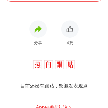
分享
4赞
“不想干了特提出辞职”，疑
热
目前还没有跟贴，欢迎发表观点
似南京大学数院院长辞职信流
传，院方回应：喻良教授已卸
费大厨“全国小炒肉大王”称
新
任院长一职，不清楚辞职信来
号，仅凭视频评出？中国烹饪
源；曾用手绘图做头像
协会回应
男子上山采菌偶然发现鸡枞菌
App内参与讨论