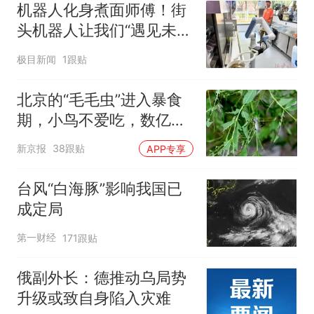
机器人化身煮面师傅！街
头机器人让我们“遇见未
来”
极目新闻
1跟贴
北京的“毛毛虫”进入暴食
期，小鸟不爱吃，数亿头
小蜂迎战
新京报
38跟贴
APP专享
台风“白海豚”影响我国已
成定局
第一财经
171跟贴
俄副外长：德推动乌局势
升级或致自身陷入灾难