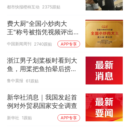
作，泰国机场最新回应：
都市快报橙柿互动
2375跟贴
拒绝登机决定由航司作
出；亲历者：曾承诺免费
费大厨"全国小炒肉大
改签但没兑现
王"称号被指凭视频评出
官方回应
中国新闻周刊
2740跟贴
APP专享
浙江男子划桨板时看到大
鱼，用桨把鱼拍晕后捞
起；当事人：鱼重7斤6
鲁中晨报
61跟贴
两，做成红烧辣子鱼块，
味道很好
新华社消息｜我国发起首
例对外贸易国家安全调查
新华社
1跟贴
APP专享