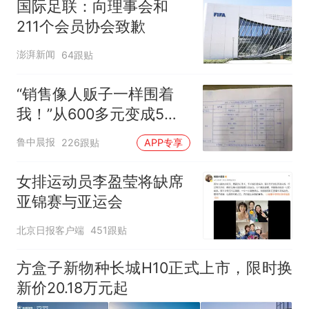
国际足联：向理事会和
211个会员协会致歉
澎湃新闻
64跟贴
“销售像人贩子一样围着
我！”从600多元变成5万
元，57岁保洁阿姨做医美
鲁中晨报
226跟贴
APP专享
后眼睛肿到流泪、视物模
糊
女排运动员李盈莹将缺席
亚锦赛与亚运会
北京日报客户端
451跟贴
方盒子新物种长城H10正式上市，限时换
新价20.18万元起