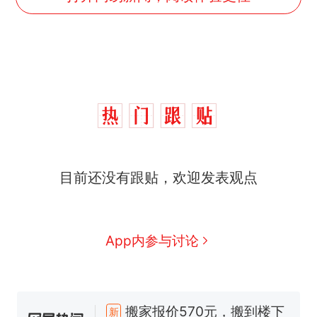
目前还没有跟贴，欢迎发表观点
App内参与讨论
那个在床头放菜刀的女孩，
热
因老师一句“跟我回家”改写了
人生
搬家报价570元，搬到楼下
新