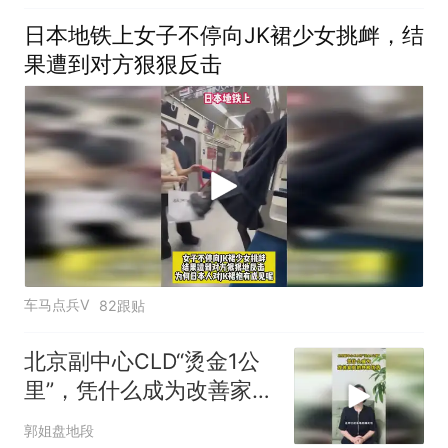
日本地铁上女子不停向JK裙少女挑衅，结
果遭到对方狠狠反击
车马点兵V
82跟贴
北京副中心CLD“烫金1公
里”，凭什么成为改善家庭
的终极优
郭姐盘地段