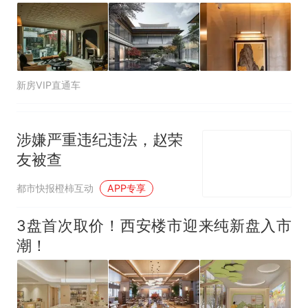
新房VIP直通车
涉嫌严重违纪违法，赵荣
友被查
都市快报橙柿互动
APP专享
3盘首次取价！西安楼市迎来纯新盘入市
潮！