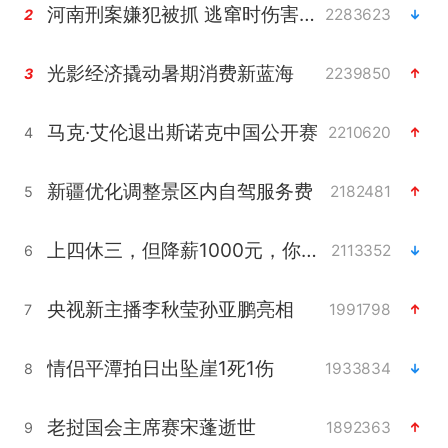
河南刑案嫌犯被抓 逃窜时伤害多人
2283623
2
光影经济撬动暑期消费新蓝海
2239850
3
马克·艾伦退出斯诺克中国公开赛
2210620
4
新疆优化调整景区内自驾服务费
2182481
5
上四休三，但降薪1000元，你接受吗？
2113352
6
央视新主播李秋莹孙亚鹏亮相
1991798
7
情侣平潭拍日出坠崖1死1伤
1933834
8
老挝国会主席赛宋蓬逝世
1892363
9