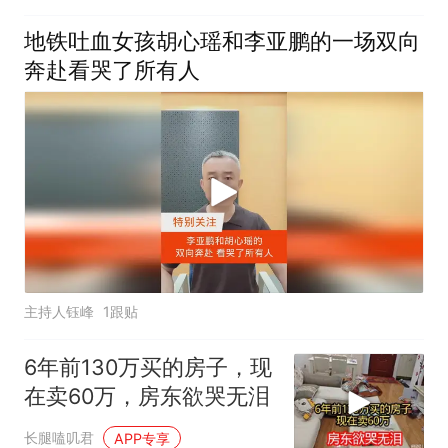
地铁吐血女孩胡心瑶和李亚鹏的一场双向
奔赴看哭了所有人
主持人钰峰
1跟贴
6年前130万买的房子，现
在卖60万，房东欲哭无泪
长腿嗑叽君
APP专享