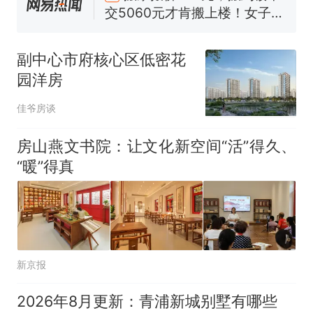
交5060元才肯搬上楼！女子傻
眼了……
空调24小时开着反而更省电？
电力部门回应
副中心市府核心区低密花
十多万人报名的考试，成绩全
园洋房
部作废，公平么？
佛山一中学招聘物理教师，笔
佳爷房谈
试前13名均遭淘汰？教育局：
已叫停招聘，成立调查组全面
“不建议大家买深色蛋糕”上热
房山燕文书院：让文化新空间“活”得久、
核查
搜，网友：天塌了！
“暖”得真
那个在床头放菜刀的女孩，
热
因老师一句“跟我回家”改写了
人生
新京报
2026年8月更新：青浦新城别墅有哪些