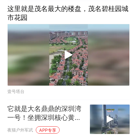
这里就是茂名最大的楼盘，茂名碧桂园城
市花园
壹号塔台
它就是大名鼎鼎的深圳湾
一号！坐拥深圳核心黄金
地段
夜猫户外军武
APP专享