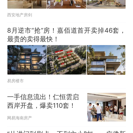
西安地产房剑
8月逆市“抢”房！嘉佰道首开卖掉46套，
最贵的卖得最快！
易房楼市
一手信息流出！仁恒雲启
西岸开盘，爆卖110套！
网易海南房产