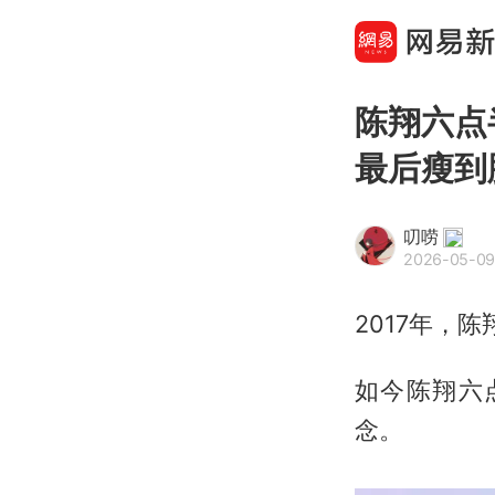
陈翔六点
最后瘦到
叨唠
2026-05-09
2017年，
如今陈翔六
念。