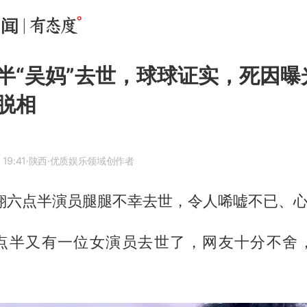
半“吴妈”去世，球球证实，死因曝
脱相
 19:41
·陕西
·优质娱乐领域创作者
陈翔六点半演员腿腿不幸去世，令人唏嘘不已、
点半又有一位女演员去世了，网友十分不舍