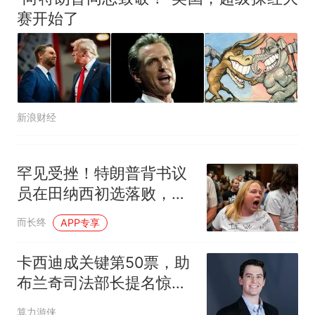
赛开始了
新浪财经
罕见受挫！特朗普背书议
员在田纳西初选落败，共
和党内现分裂信号
而长终
APP专享
卡西迪成关键第50票，助
布兰奇司法部长提名惊险
过关
算力游侠