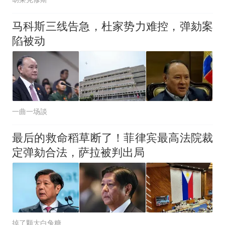
马科斯三线告急，杜家势力难控，弹劾案
陷被动
一曲一场談
最后的救命稻草断了！菲律宾最高法院裁
定弹劾合法，萨拉被判出局
掉了颗大白兔糖