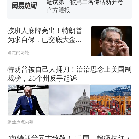
佛山一中学招聘物理教师，笔
试前13名均遭淘汰？教育局：
已叫停招聘，成立调查组全面
台风"白海豚"中心附近最大风
核查
力已达15级 最新研判
接班人底牌亮出！特朗普
那个在床头放菜刀的女孩，
热
为求自保，已交底大金
因老师一句“跟我回家”改写了
主？共和党内大洗牌
人生
遁走的两轮
特朗普被自己人捅刀！洽洽思念上美国制
裁榜，25个州反手起诉
聚焦热点内幕
“向特朗普同志致敬！”美国，超级抹红大