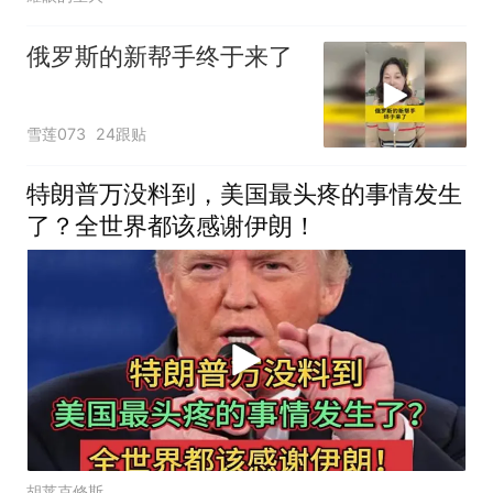
俄罗斯的新帮手终于来了
雪莲073
24跟贴
特朗普万没料到，美国最头疼的事情发生
了？全世界都该感谢伊朗！
胡莱克修斯