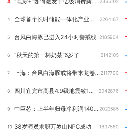
“电影+”如何激发千亿级消费新活力？
2365102
3
全球首个长时储能一体化产业园量产
2264187
4
台风白海豚已进入24小时警戒线
2185904
5
“秋天的第一杯奶茶”6岁了
2142105
6
上海：台风白海豚或将带来龙卷风
2117790
7
四川宜宾市高县4.9级地震致1人死亡
2042876
8
中巨芯：上半年归母净利润1405.77万元
2022585
9
38岁演员求职万岁山NPC成功
1897560
10