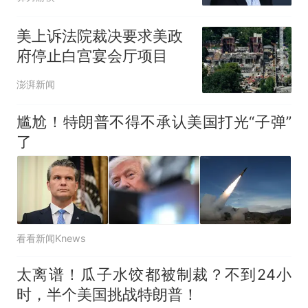
美上诉法院裁决要求美政
府停止白宫宴会厅项目
澎湃新闻
尴尬！特朗普不得不承认美国打光“子弹”
了
看看新闻Knews
太离谱！瓜子水饺都被制裁？不到24小
时，半个美国挑战特朗普！