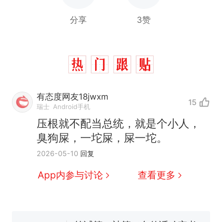
分享
3赞
有态度网友18jwxm
15
瑞士
Android手机
那个在床头放菜刀的女孩，
热
压根就不配当总统，就是个小人，
因老师一句“跟我回家”改写了
臭狗屎，一坨屎，屎一坨。
人生
费大厨“全国小炒肉大王”称
新
2026-05-10
回复
号，仅凭视频评出？中国烹饪
协会回应
美国渔民钓获鲨鱼徒手将其拽
App内参与讨论
查看更多
回大海 目击者直呼震惊 （视频
来源：参考消息）
笔试第一被第二名传话劝弃考
官方通报