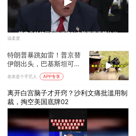
温柔度
特朗普暴跳如雷！普京替
伊朗出头，巴基斯坦可能
上当
老表是个手艺人
APP专享
离开白宫脑子才开窍？沙利文痛批滥用制
裁，掏空美国底牌02