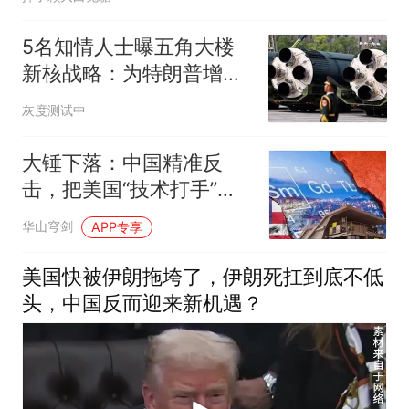
5名知情人士曝五角大楼
新核战略：为特朗普增短
程核选项，战术不意味小
灰度测试中
后果
大锤下落：中国精准反
击，把美国“技术打手”的
老底全掀了！
华山穹剑
APP专享
美国快被伊朗拖垮了，伊朗死扛到底不低
头，中国反而迎来新机遇？