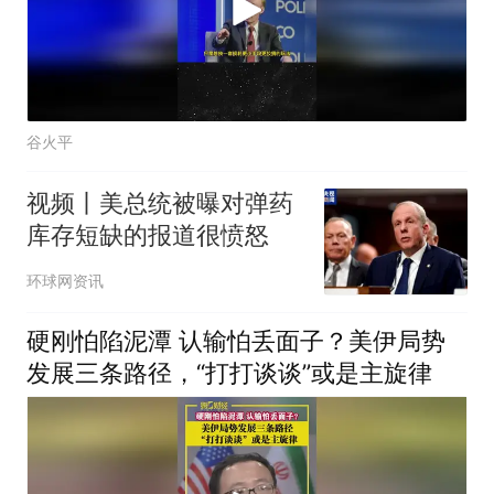
谷火平
视频丨美总统被曝对弹药
库存短缺的报道很愤怒
环球网资讯
硬刚怕陷泥潭 认输怕丢面子？美伊局势
发展三条路径，“打打谈谈”或是主旋律