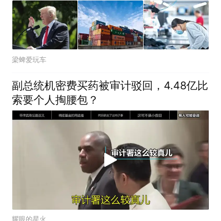
梁蜱爱玩车
副总统机密费买药被审计驳回，4.48亿比
索要个人掏腰包？
耀眼的星火