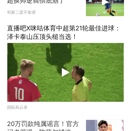
超换帅逻辑彻底崩了
邻家二蛋不靠谱
直播吧X咪咕体育中超第21轮最佳进球：
泽卡泰山压顶头槌当选！
国际风云录
20万罚款纯属谣言！官方