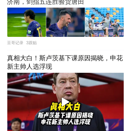
济南，剑指五连胜验货唐田
豆哥记录
3跟贴
真相大白！斯卢茨基下课原因揭晓，申花
新主帅人选浮现