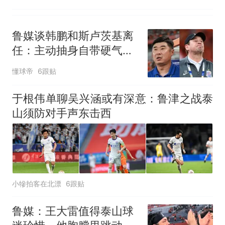
鲁媒谈韩鹏和斯卢茨基离
任：主动抽身自带硬气，
也足够体面
懂球帝
6跟贴
于根伟单聊吴兴涵或有深意：鲁津之战泰
山须防对手声东击西
小犙拍客在北漂
6跟贴
鲁媒：王大雷值得泰山球