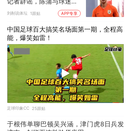
记者辟谣，陈蒲与球迷误
会早已彻底翻篇
刘剮说体坛
1跟贴
APP专享
中国足球百大搞笑名场面第一期，全程高
能，爆笑如雷！
足球印象CC
25跟贴
于根伟单聊巴顿吴兴涵，津门虎8日兵发