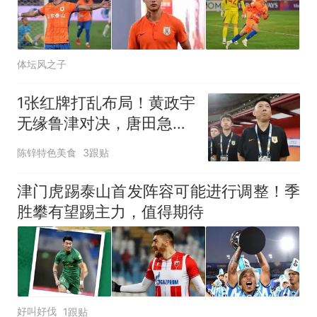
回大海 目击者直呼震惊 （视频
来源：参考消息）
笔试第一被第二名传话劝弃考
官方通报
体坛风之子
多地要求领导干部带头休假
1张红牌打乱布局！黄政宇
制裁瓜子饺子，美国怕什
热
无缘鲁津对决，唐田急需
么？
重组后腰防线
陈锌特色美食
3跟贴
津门虎踢泰山首发阵容可能进行调整！季
胜攀有望踢主力，值得期待
好叫好伐
1跟贴