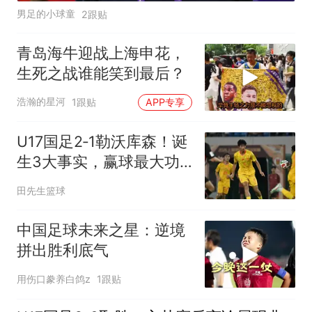
男足的小球童
2跟贴
青岛海牛迎战上海申花，
生死之战谁能笑到最后？
浩瀚的星河
1跟贴
APP专享
U17国足2‑1勒沃库森！诞
生3大事实，赢球最大功
臣非赵松源莫属！
田先生篮球
中国足球未来之星：逆境
拼出胜利底气
用伤口豢养白鸽z
1跟贴