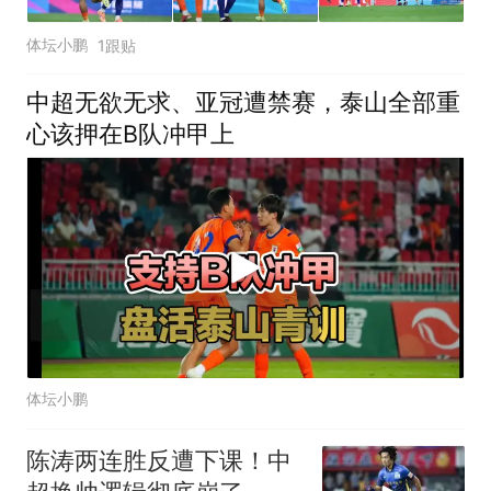
体坛小鹏
1跟贴
中超无欲无求、亚冠遭禁赛，泰山全部重
心该押在B队冲甲上
体坛小鹏
陈涛两连胜反遭下课！中