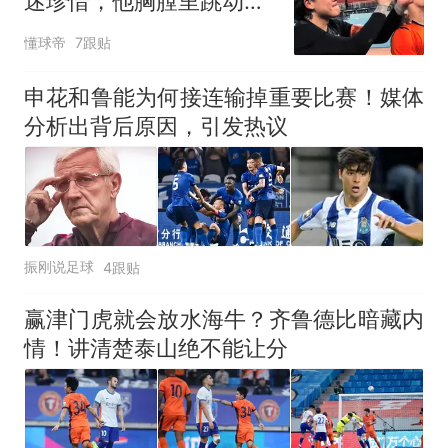
迷珍惜，他胸膛里跳动着
一颗橙色的心
懂球帝
7跟贴
申花和鲁能为何接连输掉重要比赛！媒体
分析出背后原因，引发热议
振刚说足球
4跟贴
赢津门虎就会放水海牛？齐鲁德比暗藏内
情！讲清楚泰山绝不能让分