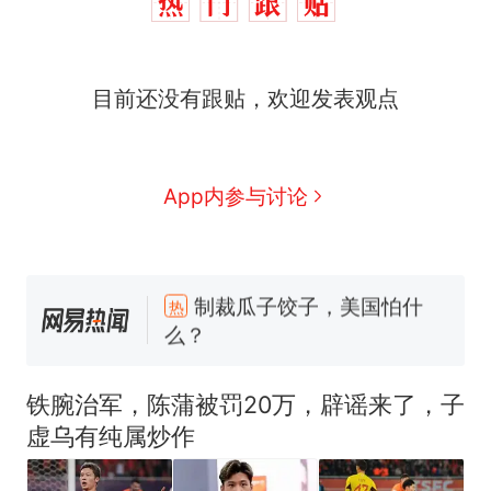
目前还没有跟贴，欢迎发表观点
App内参与讨论
制裁瓜子饺子，美国怕什
热
么？
费大厨“全国小炒肉大王”称
新
号，仅凭视频评出？中国烹饪
铁腕治军，陈蒲被罚20万，辟谣来了，子
协会回应
男子上山采菌偶然发现鸡枞菌
虚乌有纯属炒作
窝，原地守1天等它长大：挖了
140多朵
美国渔民钓获鲨鱼徒手将其拽