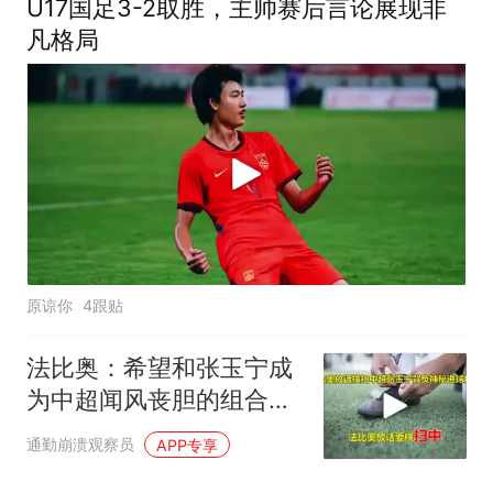
U17国足3-2取胜，主帅赛后言论展现非
凡格局
原谅你
4跟贴
法比奥：希望和张玉宁成
为中超闻风丧胆的组合，
给他定了进球目标
通勤崩溃观察员
APP专享