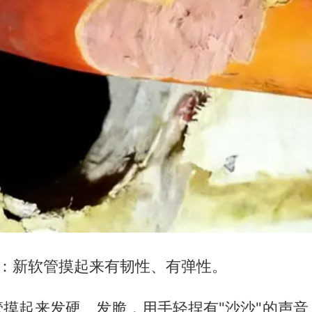
对：新软管摸起来有韧性、有弹性。
管摸起来发硬、发脆，用手轻捏有"沙沙"的声音