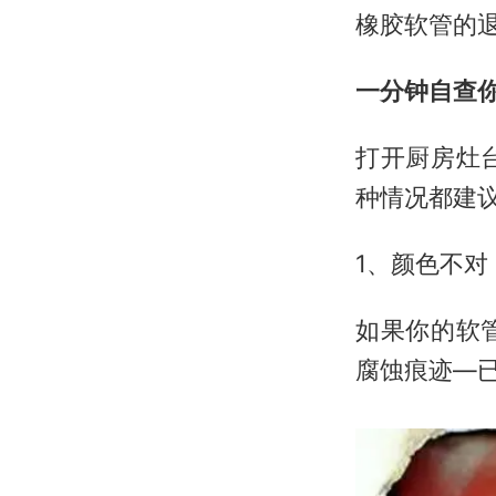
橡胶软管的
一分钟自查你
打开厨房灶
种情况都建
1、颜色不
如果你的软
腐蚀痕迹—