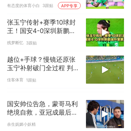
信？
有态度的体育小白
3跟贴
APP专享
张玉宁传射+赛季10球封
王！国安4-0深圳新鹏城
升至第三
残梦断忆
3跟贴
越位+手球？慢镜还原张
玉宁补射破门全过程 判罚
到底有没有问题
佳客体育
1跟贴
国安帅位告急，蒙哥马利
绝境自救，亚冠成最后底
牌
余生妩媚小妖精