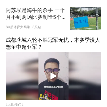
阿苏埃是海牛的杀手 一个
月不到两场比赛制造5个
进球
80后体育大蜀黍
3跟贴
成都蓉城六轮不胜冠军无忧，本赛季没人
想争中超亚军？
Leslie潘伟力