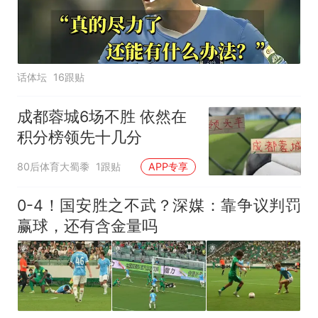
话体坛
16跟贴
成都蓉城6场不胜 依然在
积分榜领先十几分
80后体育大蜀黍
1跟贴
APP专享
0-4！国安胜之不武？深媒：靠争议判罚
赢球，还有含金量吗