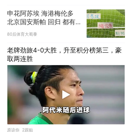
申花阿苏埃 海港梅伦多
北京国安斯帕 回归 都有
神勇表现
80后体育大蜀黍
老牌劲旅4-0大胜，升至积分榜第三，豪
取两连胜
原谅你
2跟贴