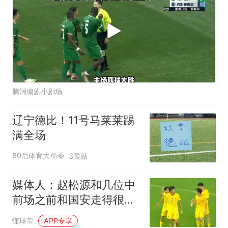
脑洞编剧小剧场
辽宁德比！11号马莱莱踢
满全场
80后体育大蜀黍
3跟贴
媒体人：赵松源和几位中
前场之前和国安走得很
近，有人想先上大学
懂球帝
APP专享