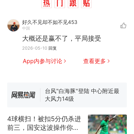
全部作废，公平么？
全球唯一没有法定首都的国
新
家，刚改国名，总统就邀请中
好久不见却不如不见453
国大使骑行绕了几乎整个国境
中国
搬家报价570元，搬到楼下交
线一圈，还曾两次到中国寻根
5060元才肯搬上楼！女子傻眼
大概还是赢不了，平局接受
了……
视频丨只要一枚命中就能让航
2026-05-10
回复
母瘫痪 轰-6J实力有多强？
App内参与讨论
查看更多
空调24小时开着反而更省电？
电力部门回应
台风"白海豚"登陆 中心附近最
大风力14级
十多万人报名的考试，成绩
热
全部作废，公平么？
4球横扫！被扣5分仍杀进
前三，国安这波操作你敢