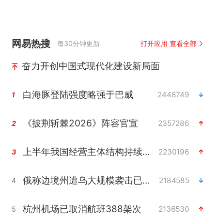
网易热搜
每30分钟更新
打开应用 查看全部
奋力开创中国式现代化建设新局面
白海豚登陆强度略强于巴威
2448749
1
《披荆斩棘2026》阵容官宣
2357286
2
上半年我国经营主体结构持续优化
2230196
3
俄称边境州遭乌大规模袭击已致13伤
2184585
4
杭州机场已取消航班388架次
2136530
5