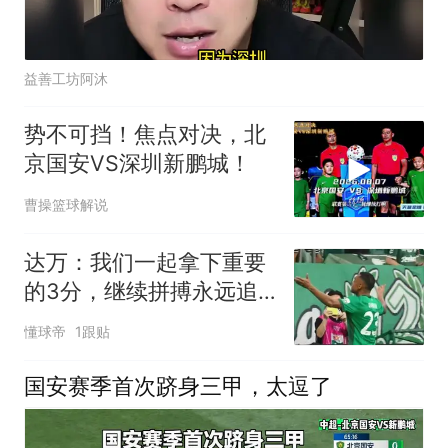
益善工坊阿沐
势不可挡！焦点对决，北
京国安VS深圳新鹏城！
曹操篮球解说
达万：我们一起拿下重要
的3分，继续拼搏永远追
求更高的目标
懂球帝
1跟贴
国安赛季首次跻身三甲，太逗了