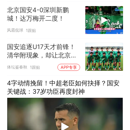
北京国安4-0深圳新鹏
城！达万梅开二度！
风霜侃球
1跟贴
国安追逐U17天才前锋！
清华附现象，却让北京顶
级小妖难进俱乐部
体坛鉴春秋
1跟贴
APP专享
4字动情挽留！中超老臣如何抉择？国安
关键战：37岁功臣再度封神