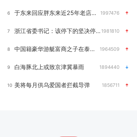
于东来回应胖东来近25年老店年底关闭
1997476
6
浙江省委书记：该停下的坚决停下来
1981810
7
中国籍豪华游艇富商之子在泰国被杀
1964509
8
白海豚北上或致京津冀暴雨
1894440
9
美将每月供乌爱国者拦截导弹
1856711
10