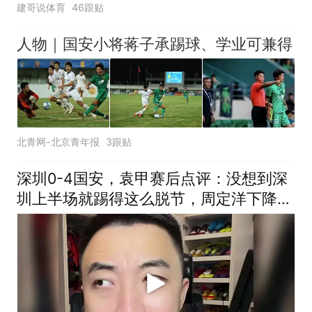
建哥说体育
46跟贴
人物｜国安小将蒋子承踢球、学业可兼得
北青网-北京青年报
3跟贴
深圳0-4国安，袁甲赛后点评：没想到深
圳上半场就踢得这么脱节，周定洋下降太
多