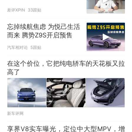
差评XPIN
33跟贴
忘掉续航焦虑 为悦己生活
而来 腾势Z9S开启预售
汽车相对论
5跟贴
在这个价位，它把纯电轿车的天花板又拉
高了
新车评网
享界V8实车曝光，定位中大型MPV，增