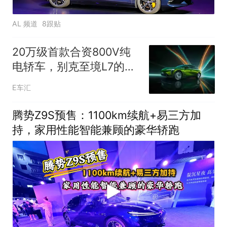
AL 频道
8跟贴
20万级首款合资800V纯
电轿车，别克至境L7的补
能牌够硬
E车汇
腾势Z9S预售：1100km续航+易三方加
持，家用性能智能兼顾的豪华轿跑