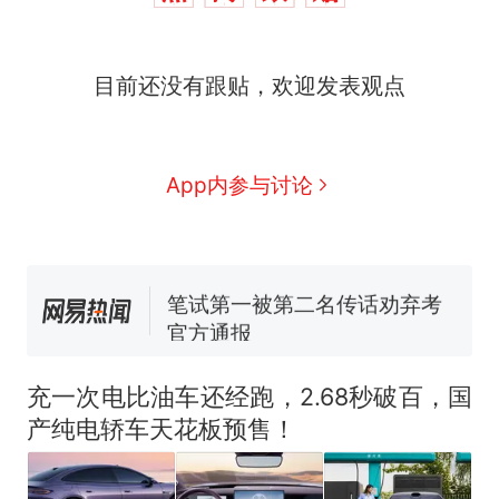
似南京大学数院院长辞职信流
传，院方回应：喻良教授已卸
费大厨“全国小炒肉大王”称
新
任院长一职，不清楚辞职信来
目前还没有跟贴，欢迎发表观点
号，仅凭视频评出？中国烹饪
源；曾用手绘图做头像
协会回应
男子上山采菌偶然发现鸡枞菌
窝，原地守1天等它长大：挖了
140多朵
美国渔民钓获鲨鱼徒手将其拽
App内参与讨论
回大海 目击者直呼震惊 （视频
来源：参考消息）
制裁瓜子饺子，美国怕什么？
笔试第一被第二名传话劝弃考
官方通报
“不想干了特提出辞职”，疑
热
似南京大学数院院长辞职信流
充一次电比油车还经跑，2.68秒破百，国
传，院方回应：喻良教授已卸
产纯电轿车天花板预售！
任院长一职，不清楚辞职信来
源；曾用手绘图做头像