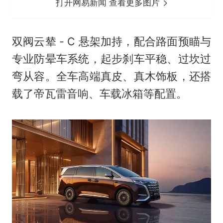
打开网易新闻 查看更多图片
双阀云辇 - C 悬架加持，配合路面预瞄与
专业防晕车系统，起步刹车平稳、过坎过
弯从容。全车高端真皮、真木饰板，还搭
载了帝瓦雷音响、车载冰箱等配置。