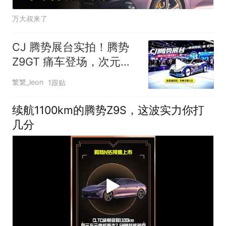
万大叔来了
CJ 腾势展台实拍！腾势
Z9GT 痛车登场，次元与
豪华轿跑碰撞
繁繁_leon
1跟贴
续航1100km的腾势Z9S，这波实力你打
几分