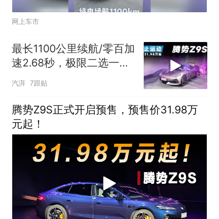
网上车市
最长1100公里续航/零百加
速2.68秒，极限二选一？
腾势Z9S预售31.98万起，
汽湃
7跟贴
还有更多亮点
腾势Z9S正式开启预售，预售价31.98万
元起！