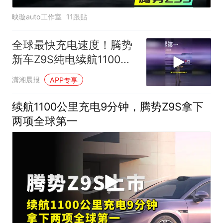
映璇auto工作室
11跟贴
全球最快充电速度！腾势
新车Z9S纯电续航1100公
里，李慧：充电和加油一
潇湘晨报
APP专享
样快
续航1100公里充电9分钟，腾势Z9S拿下
两项全球第一