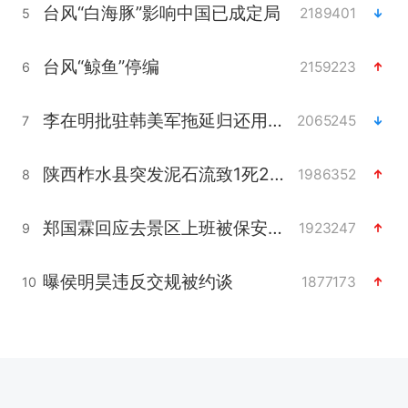
台风“白海豚”影响中国已成定局
2189401
5
台风“鲸鱼”停编
2159223
6
李在明批驻韩美军拖延归还用地说明啥
2065245
7
陕西柞水县突发泥石流致1死2失联
1986352
8
郑国霖回应去景区上班被保安拦下
1923247
9
曝侯明昊违反交规被约谈
1877173
10