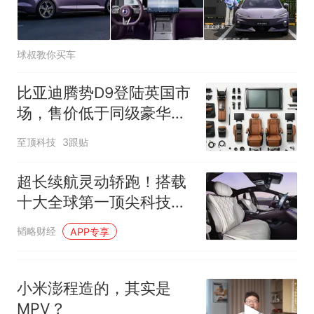
球叔教你买车
比亚迪腾势D9登陆英国市
场，售价低于同级豪华
MPV
至顶科技
3跟贴
超长续航灵动轿跑！搭载
十大全球第一顶尖科技，
腾势Z9S重磅登场
韬略财经
APP专享
小米澎程造的，其实是
MPV？