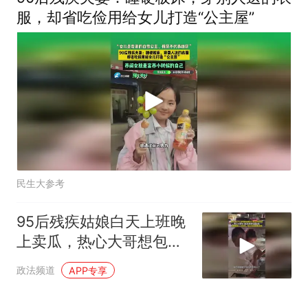
服，却省吃俭用给女儿打造“公主屋”
民生大参考
95后残疾姑娘白天上班晚
上卖瓜，热心大哥想包圆
却遭拒：按需购买
政法频道
APP专享