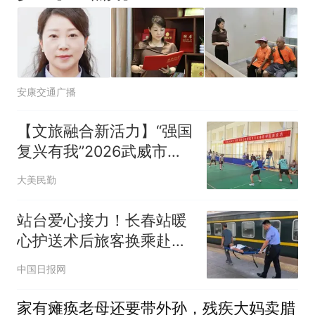
安康交通广播
【文旅融合新活力】“强国
复兴有我”2026武威市全
民健身运动会羽毛球比赛
大美民勤
暨民勤县2026年“全民健
身日”主题健身活动启幕
站台爱心接力！长春站暖
心护送术后旅客换乘赴长
白山
中国日报网
家有瘫痪老母还要带外孙，残疾大妈卖腊