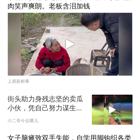
肉笑声爽朗。老板含泪加钱
上易新鲜事
街头助力身残志坚的卖瓜
小伙，凭自己努力谋生，
尽微薄之力，为努力生活
小二哥今去哪儿
的人加油
女子脑瘫致双手失能，自学用脚钩织各类