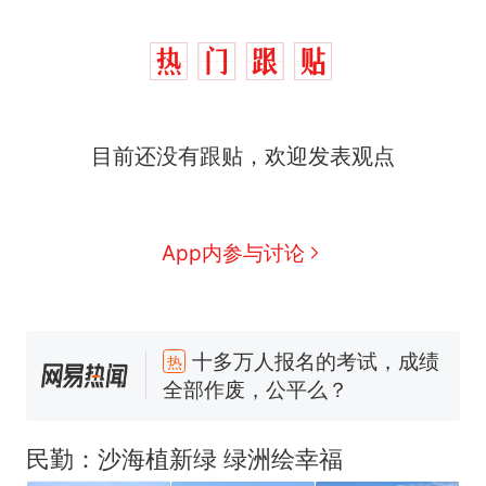
目前还没有跟贴，欢迎发表观点
App内参与讨论
十多万人报名的考试，成绩
热
全部作废，公平么？
全球唯一没有法定首都的国
新
家，刚改国名，总统就邀请中
国大使骑行绕了几乎整个国境
搬家报价570元，搬到楼下交
线一圈，还曾两次到中国寻根
5060元才肯搬上楼！女子傻眼
民勤：沙海植新绿 绿洲绘幸福
了……