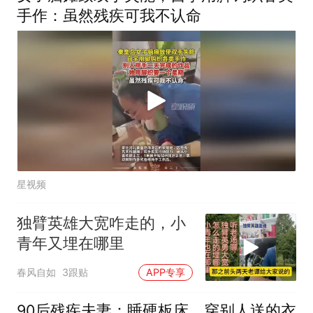
手作：虽然残疾可我不认命
星视频
独臂英雄大宽咋走的，小
青年又埋在哪里
春风自如
3跟贴
APP专享
90后残疾夫妻：睡硬板床，穿别人送的衣