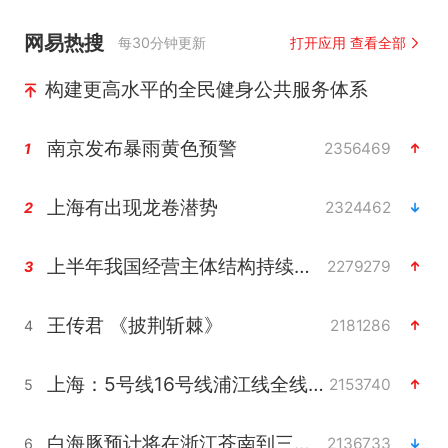
网易热搜
每30分钟更新
打开应用 查看全部
构建更高水平的全民健身公共服务体系
南京发布暴雨黄色预警
2356469
1
上海有出现龙卷潜势
2324462
2
上半年我国经营主体结构持续优化
2279279
3
王传君 《披荆斩棘》
2181286
4
上海：5号线16号线浦江线全线停运
2153740
5
白海豚预计将在浙江苍南到三门一带登陆
2136733
6