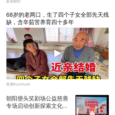
新浪财经
68岁的老两口，生了四个子女全部先天残
缺，含辛茹苦养育四十多年
黒溯KuroHush
朝阳垡头笑剧场公益慈善
专场启动创新探索文化助
力基层治理