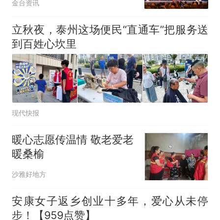
金台资讯
立秋夜，泰州这场便民“直通车”把服务送
到百姓心坎里
现代快报
暖心志愿传温情 敬老爱老
暖桑榆
沙雅好地方
安康女子返乡创业十多年，爱心从未停
步！【959点赞】