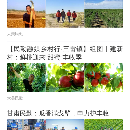
视频丨只要一枚命中就能让航
母瘫痪 轰-6J实力有多强？
空调24小时开着反而更省电？
电力部门回应
佛山一中学招聘物理教师，笔
大美民勤
试前13名均遭淘汰？教育局：
已叫停招聘，成立调查组全面
十多万人报名的考试，成绩
热
【民勤融媒乡村行·三雷镇】组图丨建新
核查
全部作废，公平么？
村：鲜桃迎来“甜蜜”丰收季
大美民勤
甘肃民勤：瓜香满戈壁，电力护丰收