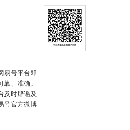
扫码去网易新闻APP浏览
网易号平台即
可靠、准确。
台及时辟谣及
易号官方微博