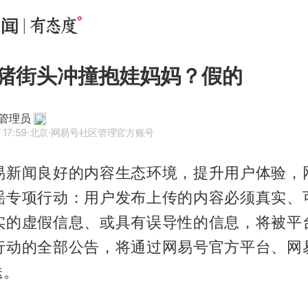
猪街头冲撞抱娃妈妈？假的
管理员
 17:59
·北京
·网易号社区管理官方账号
易新闻良好的内容生态环境，提升用户体验，
谣专项行动：用户发布上传的内容必须真实、
实的虚假信息、或具有误导性的信息，将被平
行动的全部公告，将通过网易号官方平台、网
送。