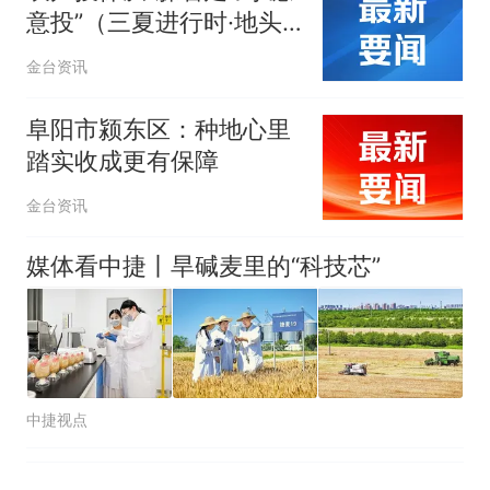
源；曾用手绘图做头像
协会回应
男子上山采菌偶然发现鸡枞菌
意投”（三夏进行时·地头
窝，原地守1天等它长大：挖了
调研）
140多朵
美国渔民钓获鲨鱼徒手将其拽
金台资讯
回大海 目击者直呼震惊 （视频
来源：参考消息）
笔试第一被第二名传话劝弃考
阜阳市颍东区：种地心里
官方通报
踏实收成更有保障
惊艳！字都飘起来了 博主在田
金台资讯
间创作“悬浮字” 网友：真·裸眼
3D！
“不想干了特提出辞职”，疑
热
媒体看中捷丨旱碱麦里的“科技芯”
似南京大学数院院长辞职信流
传，院方回应：喻良教授已卸
任院长一职，不清楚辞职信来
源；曾用手绘图做头像
中捷视点