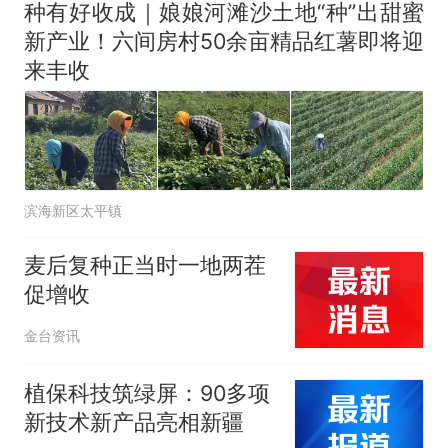
种有好收成｜娘娘河滩沙土地“种”出甜蜜
新产业！六间房村50余亩精品红薯即将迎
来丰收
滨海新区太平镇
麦后复种正当时一地两茬
促增收
金台资讯
植保科技筑绿屏：90多项
新技术新产品亮相新疆