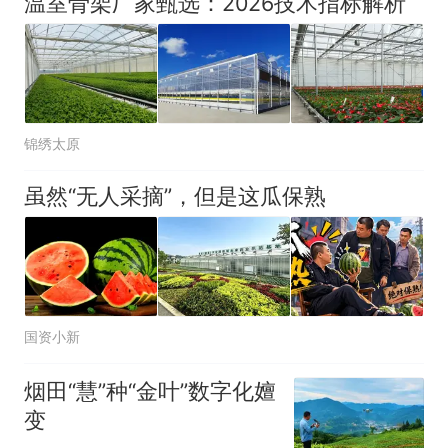
温室骨架厂家甄选：2026技术指标解析
锦绣太原
虽然“无人采摘”，但是这瓜保熟
国资小新
烟田“慧”种“金叶”数字化嬗
变