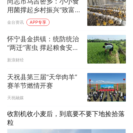
尚志市乌吉密乡：小小食
用菌撑起乡村振兴“致富
伞”
金台资讯
APP专享
怀宁县金拱镇：统防统治
“两迁”害虫 撑起粮食安全
“保护伞”
新浪财经
天祝县第三届“天华肉羊”
赛羊节燃情开赛
天祝融媒
收割机收小麦后，到底要不要下地捡拾落
粒