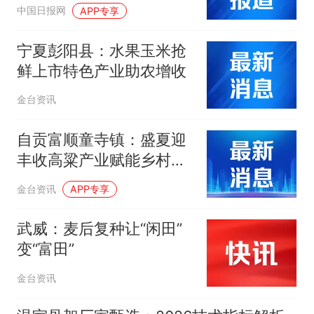
中国日报网
APP专享
宁夏彭阳县：水果玉米抢
鲜上市特色产业助农增收
金台资讯
自贡富顺童寺镇：盛夏迎
丰收高粱产业赋能乡村振
兴
金台资讯
APP专享
武威：麦后复种让“闲田”
变“富田”
金台资讯