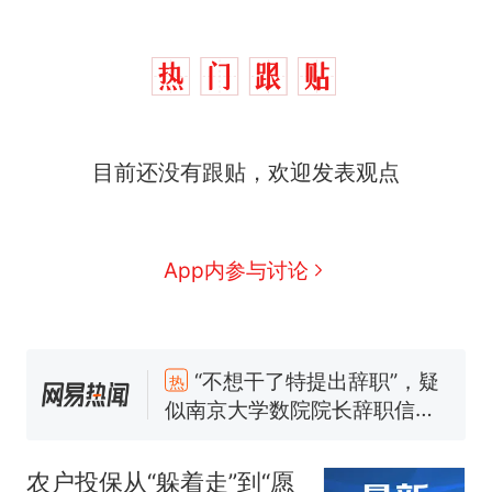
目前还没有跟贴，欢迎发表观点
App内参与讨论
“不想干了特提出辞职”，疑
热
似南京大学数院院长辞职信流
传，院方回应：喻良教授已卸
费大厨“全国小炒肉大王”称
新
任院长一职，不清楚辞职信来
号，仅凭视频评出？中国烹饪
农户投保从“躲着走”到“愿