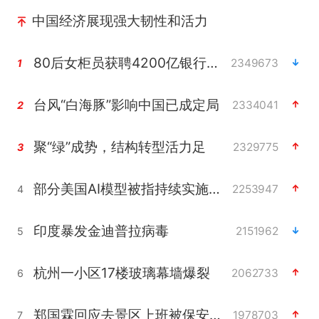
中国经济展现强大韧性和活力
80后女柜员获聘4200亿银行副行长
2349673
1
台风“白海豚”影响中国已成定局
2334041
2
聚“绿”成势，结构转型活力足
2329775
3
部分美国AI模型被指持续实施有害行为
2253947
4
印度暴发金迪普拉病毒
2151962
5
杭州一小区17楼玻璃幕墙爆裂
2062733
6
郑国霖回应去景区上班被保安拦下
1978703
7