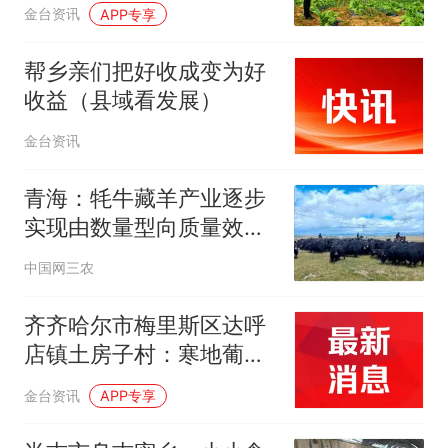
金台资讯
APP专享
帮乡亲们把好收成变为好
收益（县域看发展）
金台资讯
青海：牦牛藏羊产业逐步
实现由数量型向质量效益
型转变
中国网三农
齐齐哈尔市梅里斯区达呼
店镇土房子村：寒地葡萄
串起致富路
金台资讯
APP专享