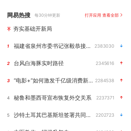
网易热搜
每30分钟更新
打开应用 查看全部
夯实基础开新局
福建省泉州市委书记张毅恭接受纪律审查和监察调查
2383030
1
台风白海豚实时路径
2345616
2
“电影+”如何激发千亿级消费新活力？
2284538
3
秘鲁和墨西哥宣布恢复外交关系
2237371
4
沙特土耳其巴基斯坦签署共同防务协议
2202723
5