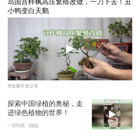
岛国宫样枫高压繁殖改做，一刀下去！丑
小鸭变白天鹅
带娃翻车老父亲
探索中国绿植的奥秘，走
进绿色植物的世界！
一笑到底
1跟贴