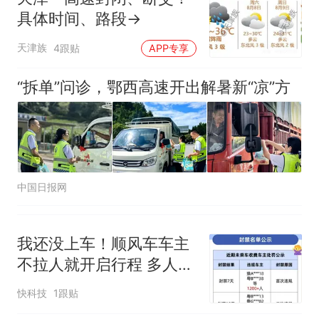
具体时间、路段→
天津族
4跟贴
APP专享
“拆单”问诊，鄂西高速开出解暑新“凉”方
中国日报网
我还没上车！顺风车车主
不拉人就开启行程 多人被
永久封禁
快科技
1跟贴