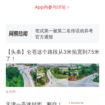
因老师一句“跟我回家”改写了
App内参与讨论
人生
费大厨“全国小炒肉大王”称
新
号，仅凭视频评出？中国烹饪
协会回应
笔试第一被第二名传话劝弃考
官方通报
佛山一中学招聘物理教师，笔
试前13名均遭淘汰？教育局：
已叫停招聘，成立调查组全面
台风"白海豚"中心附近最大风
【头条】仑苍这个路段从3米拓宽到7.5米
核查
力已达15级 最新研判
了！
享界G9车型预售价公布：
43.98万起
那个在床头放菜刀的女孩，
热
因老师一句“跟我回家”改写了
人生
金英网
天津一高速封闭、断交！