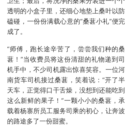
卫生；最后，将洗净的桑果分装进一个个
透明的小盒子里，还细心地垫上桑叶以防
磕碰，一份份满载心意的“桑葚小礼”便完
成了。
“师傅，跑长途辛苦了，尝尝我们种的桑
葚！”当收费员将这份清甜的礼物递到司
机手中，不少司机露出惊喜笑容。一位河
南货车司机接过桑葚，笑着说：“开了半
天车，正觉得口干舌燥，没想到还能吃到
这么新鲜的果子！”一颗小小的桑葚，承
载着杨寨所员工服务司乘的初心，让奔波
的路途多了一份甜蜜。