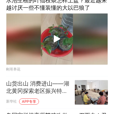
水泡生根的叶仙枝条怎样上盆？最近越来
越讨厌一些不懂装懂的大以巴狼了
刚哥养花
山货出山 消费进山——湖
北黄冈探索老区振兴特色
路
新华社
APP专享