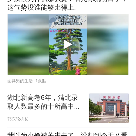
这气势没谁能够比得上!
面具男的生活
1跟贴
湖北新高考6年，清北录
取人数最多的十所高中，
蕲春一中成为榜单里面唯
鄂东轮机长
一的县级中学！
我以为小偷被关进去了，没想到今天又看