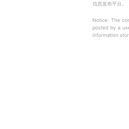
信息发布平台。
Notice: The con
posted by a use
information sto