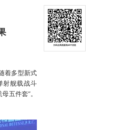
果
扫码去网易新闻APP浏览
随着多型新式
弹射舰载战斗
母五件套”。