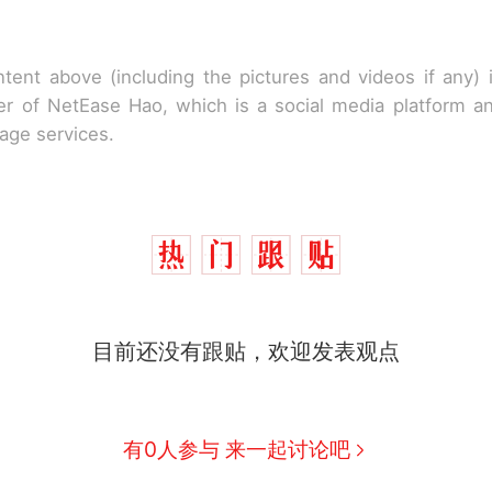
tent above (including the pictures and videos if any)
r of NetEase Hao, which is a social media platform a
rage services.
目前还没有跟贴，欢迎发表观点
有0人参与 来一起讨论吧