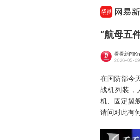
“航母五
看看新闻Kn
2026-05-09
在国防部今
战机列装，
机、固定翼
请问对此有