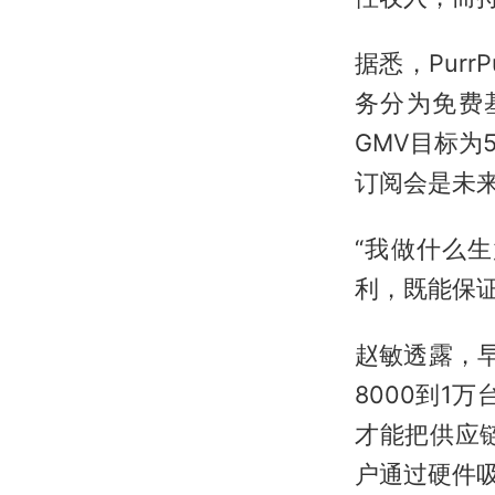
据悉，Purr
务分为免费基
GMV目标为
订阅会是未
“我做什么
利，既能保
赵敏透露，
8000到1
才能把供应
户通过硬件