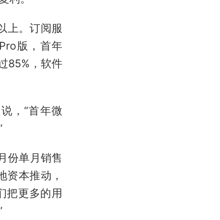
0%以上。订阅服
Pro版，首年
过85%，软件
说，“首年微
”
月份单月销售
速地资本推动，
们把更多的用
”