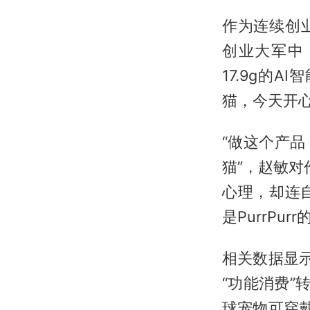
作为连续创
创业大军中，
17.9g的
猫，今天开
“做这个产
猫”，赵敏对
心理，却连
是PurrPur
相关数据显示
“功能消费”
球宠物可穿戴市