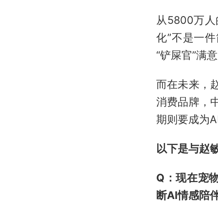
从5800万
化”不是一
“铲屎官”满
而在未来，赵
消费品牌，
期则要成为A
以下是与
赵
Q：现在宠物
断AI情感陪