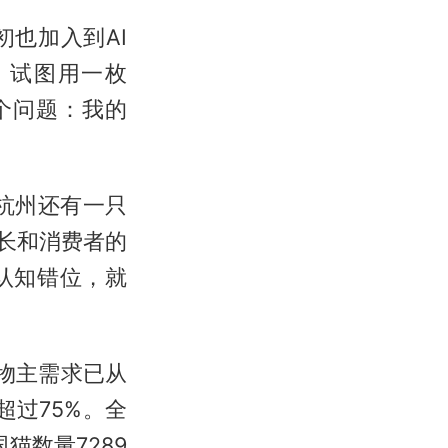
也加入到AI
牌，试图用一枚
一个问题：我的
杭州还有一只
家长和消费者的
认知错位，就
宠物主需求已从
超过75%。全
国猫数量7289