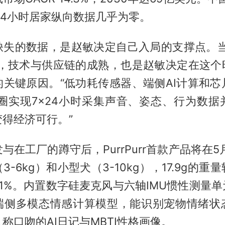
24小时居家纵向数据几乎为零。
缺失的数据，是赵敏决定自己入局的支撑点。当
者，技术与供应链的成熟，也是赵敏决定在这个时
的关键原因。“低功耗传感器、端侧AI计算和芯
的项圈实现7×24小时采集声音、姿态、行为数
得经济可行。”
与在工厂的蹲守后，PurrPurr首款产品将在5
-6kg）和小型犬（3-10kg），17.9g的
1%。内置数字硅麦克风与六轴IMU惯性测量单
端侧多模态情感计算模型，能识别宠物情绪状
称口吻的AI日记与MBTI性格画像。