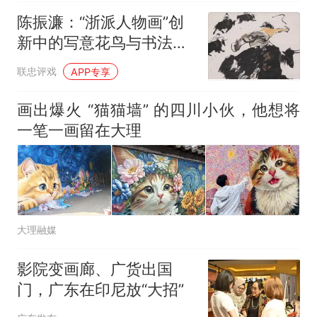
陈振濂：“浙派人物画”创
新中的写意花鸟与书法用
笔诸问题
联忠评戏
APP专享
画出爆火 “猫猫墙” 的四川小伙，他想将
一笔一画留在大理
大理融媒
影院变画廊、广货出国
门，广东在印尼放“大招”