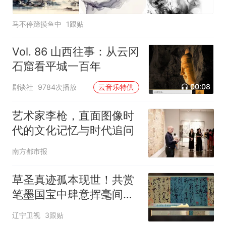
马不停蹄摸鱼中
1跟贴
Vol. 86 山西往事：从云冈
石窟看平城一百年
00:08
剧谈社
9784次播放
云音乐特供
艺术家李枪，直面图像时
代的文化记忆与时代追问
南方都市报
草圣真迹孤本现世！共赏
笔墨国宝中肆意挥毫间的
千年传奇!
辽宁卫视
3跟贴