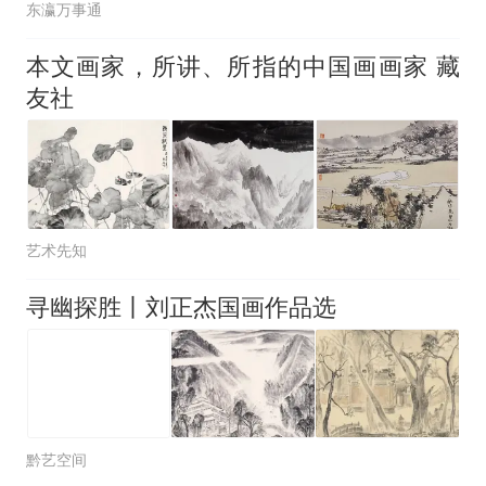
东瀛万事通
本文画家，所讲、所指的中国画画家 藏
友社
艺术先知
寻幽探胜丨刘正杰国画作品选
黔艺空间