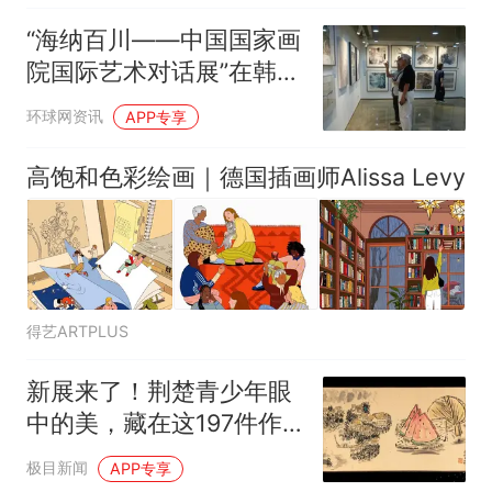
“海纳百川——中国国家画
院国际艺术对话展”在韩国
开幕
环球网资讯
APP专享
高饱和色彩绘画｜德国插画师Alissa Levy
得艺ARTPLUS
新展来了！荆楚青少年眼
中的美，藏在这197件作
品里
极目新闻
APP专享