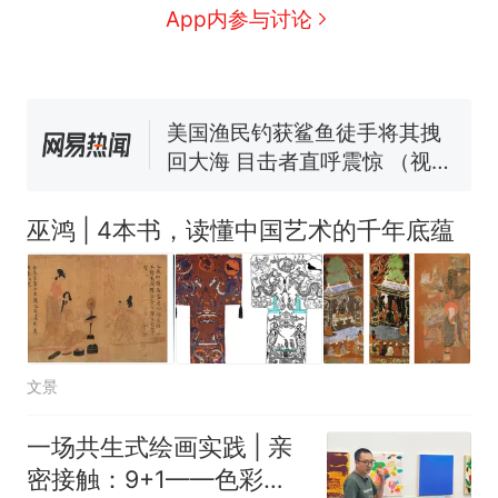
源；曾用手绘图做头像
协会回应
男子上山采菌偶然发现鸡枞菌
App内参与讨论
窝，原地守1天等它长大：挖了
140多朵
美国一场追捕行动中，一男子
在车辆行驶中爬上车顶跳舞。
（新京报）
美国渔民钓获鲨鱼徒手将其拽
回大海 目击者直呼震惊 （视频
来源：参考消息）
笔试第一被第二名传话劝弃考
官方通报
巫鸿 | 4本书，读懂中国艺术的千年底蕴
“不想干了特提出辞职”，疑
热
似南京大学数院院长辞职信流
传，院方回应：喻良教授已卸
任院长一职，不清楚辞职信来
源；曾用手绘图做头像
文景
一场共生式绘画实践 | 亲
密接触：9+1——色彩如