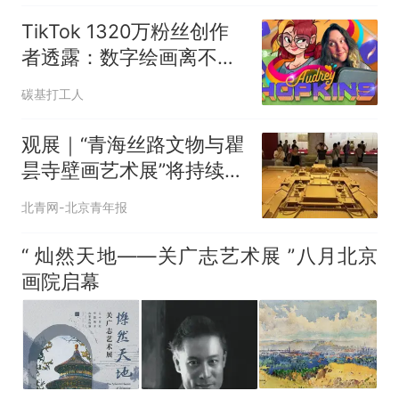
TikTok 1320万粉丝创作
者透露：数字绘画离不开
这三样东西
碳基打工人
观展｜“青海丝路文物与瞿
昙寺壁画艺术展”将持续至
8月31日
北青网-北京青年报
“ 灿然天地——关广志艺术展 ”八月北京
画院启幕