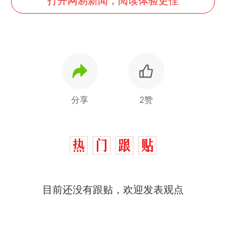
打开网易新闻，阅读体验更佳
分享
2赞
“不想干了特提出辞职”，疑
热
目前还没有跟贴，欢迎发表观点
似南京大学数院院长辞职信流
传，院方回应：喻良教授已卸
费大厨“全国小炒肉大王”称
新
任院长一职，不清楚辞职信来
号，仅凭视频评出？中国烹饪