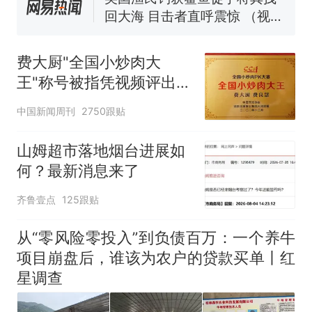
回大海 目击者直呼震惊 （视频
来源：参考消息）
笔试第一被第二名传话劝弃考
官方通报
费大厨"全国小炒肉大
那个在床头放菜刀的女孩，
热
王"称号被指凭视频评出
因老师一句“跟我回家”改写了
官方回应
人生
中国新闻周刊
2750跟贴
山姆超市落地烟台进展如
何？最新消息来了
齐鲁壹点
125跟贴
从“零风险零投入”到负债百万：一个养牛
项目崩盘后，谁该为农户的贷款买单丨红
星调查