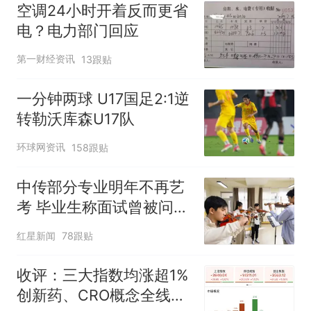
空调24小时开着反而更省
电？电力部门回应
第一财经资讯
13跟贴
一分钟两球 U17国足2:1逆
转勒沃库森U17队
环球网资讯
158跟贴
中传部分专业明年不再艺
考 毕业生称面试曾被问
“如何策划晚会” 专家：遏
红星新闻
78跟贴
制“艺考捷径化”
收评：三大指数均涨超1%
创新药、CRO概念全线走