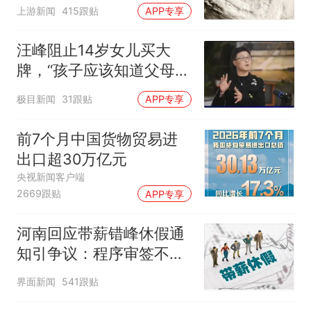
么大
上游新闻
415跟贴
APP专享
汪峰阻止14岁女儿买大
牌，“孩子应该知道父母的
不易”，称自己买衣服80%
极目新闻
31跟贴
APP专享
都在淘宝
前7个月中国货物贸易进
出口超30万亿元
央视新闻客户端
2669跟贴
APP专享
河南回应带薪错峰休假通
知引争议：程序审签不规
范，待修改后予以印发
界面新闻
541跟贴