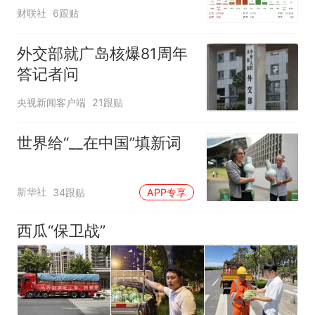
强
财联社
6跟贴
外交部就广岛核爆81周年
答记者问
央视新闻客户端
21跟贴
世界给“__在中国”填新词
新华社
34跟贴
APP专享
西瓜“保卫战”