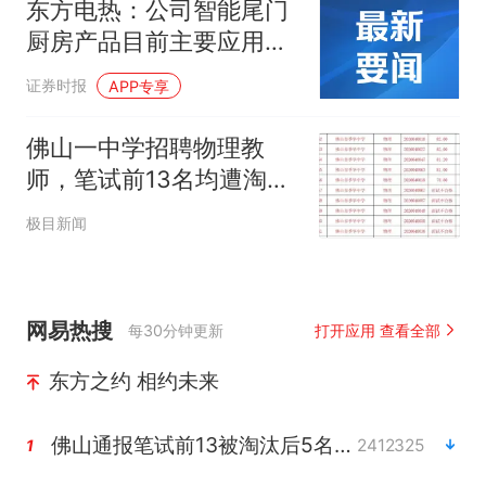
东方电热：公司智能尾门
厨房产品目前主要应用于
享界G9
证券时报
APP专享
佛山一中学招聘物理教
师，笔试前13名均遭淘
汰？教育局：已叫停招
极目新闻
聘，成立调查组全面核查
网易热搜
每30分钟更新
打开应用 查看全部
东方之约 相约未来
佛山通报笔试前13被淘汰后5名进体检
2412325
1