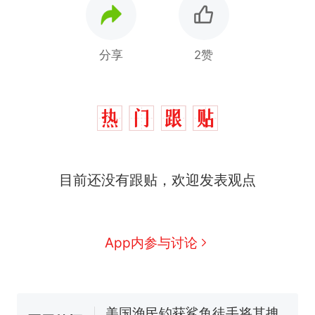
分享
2赞
那个在床头放菜刀的女孩，
热
目前还没有跟贴，欢迎发表观点
因老师一句“跟我回家”改写了
人生
制裁瓜子饺子，美国怕什
新
么？
费大厨“全国小炒肉大王”称
App内参与讨论
号，仅凭视频评出？中国烹饪
协会回应
男子上山采菌偶然发现鸡枞菌
窝，原地守1天等它长大：挖了
140多朵
美国渔民钓获鲨鱼徒手将其拽