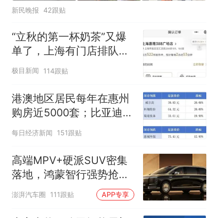
新民晚报
42跟贴
“立秋的第一杯奶茶”又爆
单了，上海有门店排队超
500杯，店员：今天奶茶
极目新闻
114跟贴
店都很忙，要等2个多小
时
港澳地区居民每年在惠州
购房近5000套；比亚迪销
量跻身全球车企第六丨大
每日经济新闻
151跟贴
湾区财经早参
高端MPV+硬派SUV密集
落地，鸿蒙智行强势抢占
自主高端市场制高点
澎湃汽车圈
111跟贴
APP专享