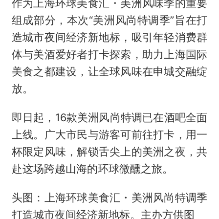
作为上海环球美食汇・美洲风味季的重要
组成部分，本次“美洲风尚特调季”旨在打
造城市夜间经济新地标，吸引年轻消费群
体与美酒爱好者打卡探索，助力上海国际
美食之都建设，让全球风味在申城交融绽
放。
即日起，16款美洲风尚特调已在酒吧全面
上线。广大市民与游客可前往打卡，用一
杯限定风味，解锁舌尖上的美洲之夜，共
赴这场跨越山海的环球微醺之旅。
头图：上海环球美食汇・美洲风尚特调季
打造城市夜间经济新地标。主办方供图