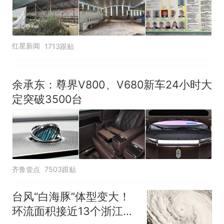
红星新闻
1713跟贴
余承东：尊界V800、V680新车24小时大
定突破3500台
齐鲁壹点
7503跟贴
台风“白海豚”体型变大！
环流面积接近13个浙江那