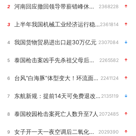
河南回应撤回领导带薪错峰休假通知
2368228
2
上半年我国机械工业经济运行稳中有进
2361814
3
我国货物贸易进出口超30万亿元
2307084
4
泰国枪击案凶手先杀祖父母后行凶
2265582
5
台风“白海豚”体型变大！环流面积接近13个浙江那么大
2241124
6
东航新规：提前14天可免费退改签
2135119
7
泰国校园枪击案死亡人数升至7人
2072485
8
女子开一天一夜空调后二氧化碳中毒
2029390
9