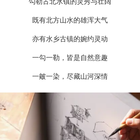
勾勒古北水镇的灵秀与壮阔
既有北方山水的雄浑大气
亦有水乡古镇的婉约灵动
一勾一勒，皆是自然意趣
一皴一染，尽藏山河深情