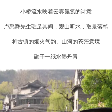
小桥流水映着云雾氤氲的诗意
卢禹舜先生驻足其间，观山听水，取景落笔
将古镇的烟火气韵、山河的苍茫意境
融于一纸水墨丹青