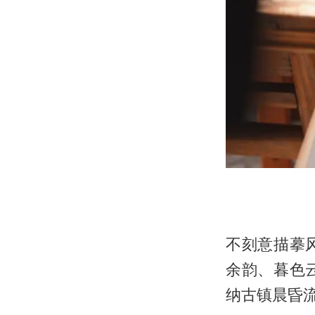
不刻意描摹
余韵、暮色
纳古镇晨昏