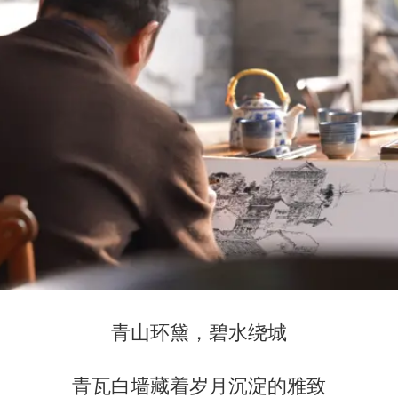
青山环黛，碧水绕城
青瓦白墙藏着岁月沉淀的雅致