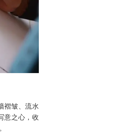
墙褶皱、流水
写意之心，收
。