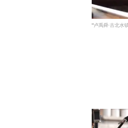
卢禹舜·古北水