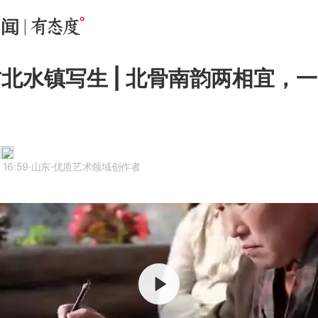
古北水镇写生 | 北骨南韵两相宜，
 16:59
·山东
·优质艺术领域创作者