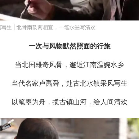
镇写生 | 北骨南韵两相宜，一笔水墨写清欢
一次与风物默然照面的行旅
当北国雄奇风骨，邂逅江南温婉水乡
当代名家卢禹舜，赴古北水镇采风写生
以笔墨为舟，揽古镇山河，绘人间清欢