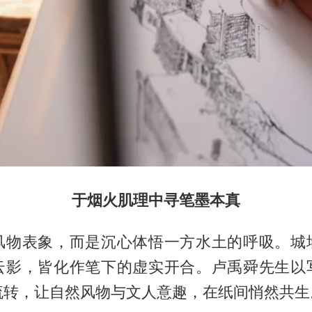
于烟火肌理中寻笔墨本真
风物表象，而是沉心体悟一方水土的呼吸。城
云影，皆化作笔下的虚实开合。卢禹舜先生以
流转，让自然风物与文人意趣，在纸间悄然共生