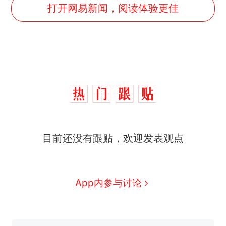
打开网易新闻，阅读体验更佳
那个在床头放菜刀的女孩，
热
目前还没有跟贴，欢迎发表观点
因老师一句“跟我回家”改写了
人生
制裁瓜子饺子，美国怕什
新
么？
费大厨“全国小炒肉大王”称
App内参与讨论
号，仅凭视频评出？中国烹饪
协会回应
男子上山采菌偶然发现鸡枞菌
窝，原地守1天等它长大：挖了