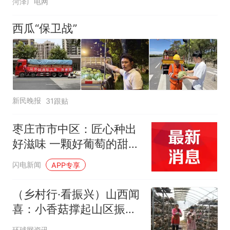
菏泽广电网
西瓜“保卫战”
新民晚报
31跟贴
枣庄市市中区：匠心种出
好滋味 一颗好葡萄的甜蜜
养成记
闪电新闻
APP专享
（乡村行·看振兴）山西闻
喜：小香菇撑起山区振兴
“致富伞”
环球网资讯