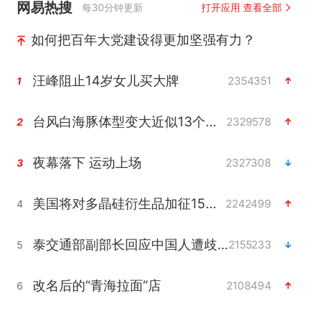
网易热搜
每30分钟更新
打开应用 查看全部
如何把百年大党建设得更加坚强有力？
汪峰阻止14岁女儿买大牌
2354351
1
台风白海豚体型变大近似13个浙江面积
2329578
2
夜幕落下 运动上场
2327308
3
美国将对多晶硅衍生品加征15%关税
2242499
4
泰交通部副部长回应中国人遭歧视手势
2155233
5
改名后的“青海拉面”店
2108494
6