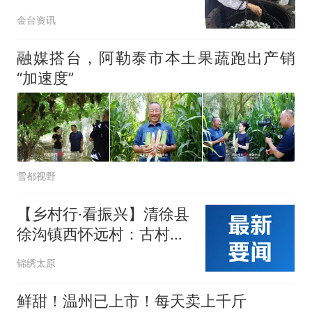
卷
金台资讯
融媒搭台，阿勒泰市本土果蔬跑出产销
“加速度”
雪都视野
【乡村行·看振兴】清徐县
徐沟镇西怀远村：古村蝶
变焕新颜
锦绣太原
鲜甜！温州已上市！每天卖上千斤