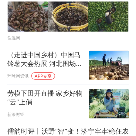
住温网
（走进中国乡村）中国马
铃薯大会热展 河北围场小
土豆撬动超35亿大产业
环球网资讯
APP专享
劳模下田开直播 家乡好物
“云”上俏
新浪财经
儒韵时评丨沃野“智”变！济宁牢牢稳住农