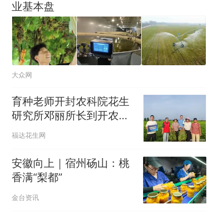
业基本盘
大众网
育种老师开封农科院花生
研究所邓丽所长到开农
308高油酸花生基地查看
福达花生网
指导
安徽向上｜宿州砀山：桃
香满“梨都”
金台资讯