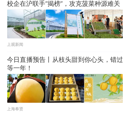
校企在沪联手“揭榜”，攻克菠菜种源难关
上观新闻
今日直播预告丨从枝头甜到你心头，错过
等一年！
上海奉贤