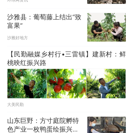
沙雅县：葡萄藤上结出“致
富果”
沙雅好地方
【民勤融媒乡村行•三雷镇】建新村：鲜
桃映红振兴路
大美民勤
山东巨野：方寸庭院孵特
色产业一枚鸭蛋绘振兴画