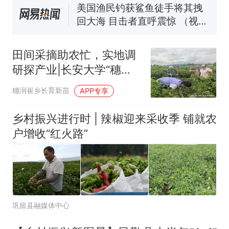
140多朵
美国渔民钓获鲨鱼徒手将其拽
回大海 目击者直呼震惊 （视频
来源：参考消息）
笔试第一被第二名传话劝弃考
官方通报
田间采摘助农忙，实地调
那个在床头放菜刀的女孩，
热
研探产业|长安大学“穗润
因老师一句“跟我回家”改写了
崔乡，长育新苗”暑期社会
人生
穗润崔乡长育新苗
APP专享
实践队深入金银花种植基
地调研特色农业发展
乡村振兴进行时 | 辣椒迎来采收季 铺就农
户增收“红火路”
巩留县融媒体中心